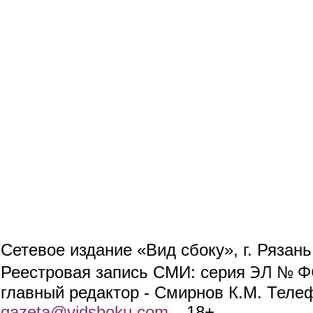
Сетевое издание «Вид сбоку», г. Рязан
ЭЛ № ФС
Реестровая запись СМИ: серия
главный редактор - Смирнов К.М. Телефо
gazeta@vidsboku.com
(link sends e-mail)
. 18+