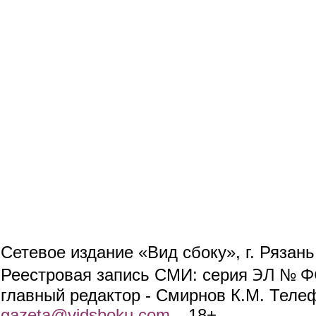
Сетевое издание «Вид сбоку», г. Рязан
ЭЛ № ФС
Реестровая запись СМИ: серия
главный редактор - Смирнов К.М. Телефо
gazeta@vidsboku.com
(link sends e-mail)
. 18+