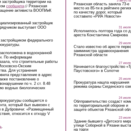
3 августа
 застройщика территории на
Рязанская область заняла 73-е
этом
сообщила
(link is external)
Рязанская
место из 85-ти в рейтинге регио
бращение активиста ВООПИиК
по качеству дорог, который
составило «РИА Новости»
циализированный застройщик
дрядчиком выступает ООО
31 июля
Исполнилось полтора года со д
ареста Константина Смирнова
я застройщиком федерального
29 июля
рокуратуры.
Стало известно об аресте перво
замминистра здравоохранения
расположена в водоохранной
Рязанской области
ки. По информации
азала, что строительные работы
27 июля
 Московско-Окским
Начинается благоустройство «
тва. Для устранения
Паустовского» в Солотче
овила представление в адрес
также постановление о
25 июля
Прокуратура нашла нарушения
онарушении по ч. 2 ст. 8.48
режима охраны Сегденского озе
ию водных биологических
24 июля
прокуратуры сообщается о
Облправительство создаст ком
нта, который был вывезен с
по территориальной обороне и
н в Дубровичи: «Размещенный
защите объектов Рязанской обл
ствия, относится к отходу V
23 июля
Здание бывшего «Детского мир
улице Соборной в Рязани выст
ь
.
на торги