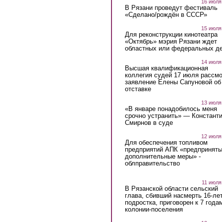
16 июля
В Рязани проведут фестиваль
«Сделано/рождён в СССР»
15 июля
Для реконструкции кинотеатра
«Октябрь» мэрия Рязани ждет
областных или федеральных де
14 июля
Высшая квалификационная
коллегия судей 17 июля рассмо
заявление Елены Сапуновой об
отставке
13 июля
«В январе понадобилось меня
срочно устранить» — Констант
Смирнов в суде
12 июля
Для обеспечения топливом
предприятий АПК «предпринят
дополнительные меры» -
облправительство
11 июля
В Рязанской области сельский
глава, сбивший насмерть 16-ле
подростка, приговорен к 7 года
колонии-поселения