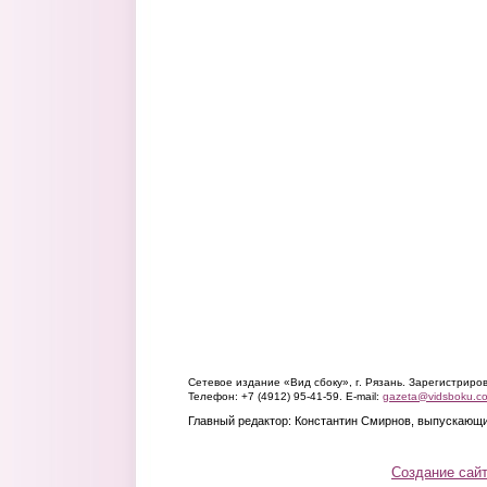
Сетевое издание «Вид сбоку», г. Рязань. Зарегистрир
Телефон: +7 (4912) 95-41-59. E-mail:
gazeta@vidsboku.c
Главный редактор: Константин Смирнов, выпускающи
Создание сай