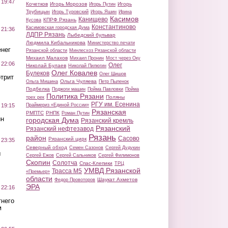
 19:47
Кочетков
Игорь Морозов
Игорь
Игорь Путин
Трубицын
Игорь Туровский
Игорь Яшин
Ирина
Касимов
Канищево
КПРФ Рязань
Кусова
Константиново
Касимовская городская Дума
 21:36
ЛДПР Рязань
Лыбедский бульвар
Людмила Кибальникова
Министерство печати
нег
Рязанской области
Минлесхоз Рязанской области
Михаил Малахов
Михаил Пронин
Мост через Оку
 22:06
Олег
Николай Булаев
Николай Пилюгин
Олег Ковалев
Булеков
Олег Шишов
трит
Ольга Чуляева
Ольга Мишина
Петр Пыленок
Подбелка
Поджоги машин
Пойма Павловки
Пойма
Политика Рязани
Поляны
трех рек
РГУ им. Есенина
Праймериз «Единой России»
 19:15
Рязанская
РМПТС
РНПК
Роман Путин
ин
городская Дума
Рязанский кремль
Рязанский
Рязанский нефтезавод
Рязань
район
Сасово
Рязанский цирк
 23:35
Северный обход
Семен Сазонов
Сергей Дудукин
ы
Сергей Ежов
Сергей Сальников
Сергей Филимонов
Скопин
Солотча
Спас-Клепики
ТРЦ
УМВД Рязанской
Трасса М5
«Премьер»
области
Шаукат Ахметов
Федор Провоторов
ЭРА
 22:16
тнего
м