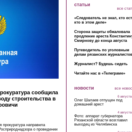
статьи
все ста
«Следователь не знал, кто ес
кто в этом деле»
Сторона защиты обжаловала
продление ареста Константин
Смирнову до конца августа
Путеводитель по уголовным
делам рязанских журналистов
Журналист? Будешь сидеть
Читайте нас в «Телеграме»
новости
все ново
прокуратура сообщила
6 августа
воду строительства в
Олег Шалаев отпущен под
домашний арест
бровичи
4 августа
Фото: аппарат губернатора
Рязанской области возглавил
выходец из Челябинска
я прокуратура направила
Росприроднадзора о проведении