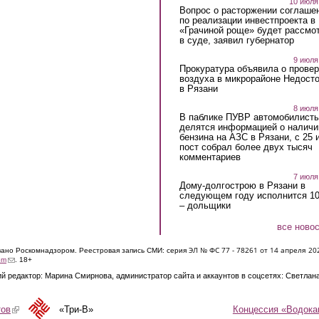
10 июля
Вопрос о расторжении соглаше
по реализации инвестпроекта в
«Грачиной роще» будет рассмо
в суде, заявил губернатор
9 июля
Прокуратура объявила о провер
воздуха в микрорайоне Недост
в Рязани
8 июля
В паблике ПУВР автомобилист
делятся информацией о наличи
бензина на АЗС в Рязани, с 25 
пост собрал более двух тысяч
комментариев
7 июля
Дому-долгострою в Рязани в
следующем году исполнится 10
– дольщики
все ново
ЭЛ № ФС 77 - 7826
1 от 14 апреля 20
овано Роскомнадзором. Реестровая запись СМИ: серия
(link sends e-mail)
om
. 18+
й редактор: Марина Смирнова, администратор сайта и аккаунтов в соцсетях: Светлан
Концессия «Водока
тов
(link is external)
«Три-В»