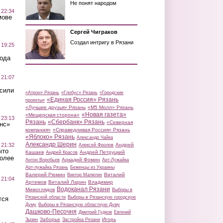
Не понят народом
 22:34
мове
Сергей Чиграков
Создал интригу в Рязани
 19:25
вода
 21:07
осили
«Атрон» Рязань
«Глобус» Рязань
«Городские
«Единая Россия» Рязань
проекты»
«Лучшие друзья» Рязань
«М5 Молл» Рязань
«Новая газета»
«Мещерская сторона»
 23:13
Рязань
«Сбербанк» Рязань
«Северная
нс»
компания»
«Справедливая Россия» Рязань
«Яблоко» Рязань
Александр Чайка
Александр Шерин
 21:32
Андрей
Алексей Фролов
что
Кашаев
Андрей Петруцкий
Андрей Красов
более
Аркадий Фомин
Антон Воробьев
Арт-Лужайка
Арт-лужайка Рязань
Беженцы из Украины
Валерий Рюмин
Виталий
Виктор Малюгин
 21:04
Артемов
Виталий Ларин
Владимир
Водоканал Рязани
Мимоглядов
Выборы в
Рязанской области
Выборы в Рязанскую городскую
тся
Думу
Выборы в Рязанскую областную Думу
Дашково-Песочня
Дмитрий Гудков
Евгений
Заборье
Игорь
Зызин
Застройка Рязани