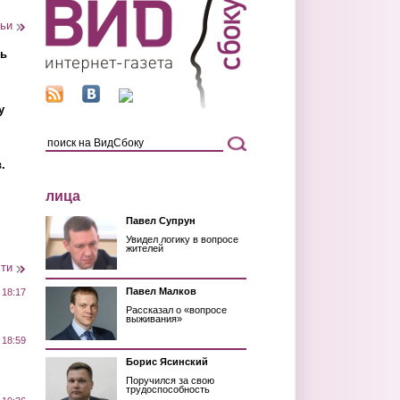
тьи
ть
у
.
лица
Павел Супрун
Увидел логику в вопросе
жителей
сти
Павел Малков
 18:17
Рассказал о «вопросе
выживания»
 18:59
Борис Ясинский
Поручился за свою
трудоспособность