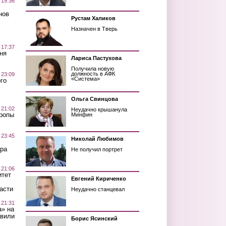
 19:36
нов
Рустам Халиков
Назначен в Тверь
 17:37
ня
Лариса Пастухова
Получила новую
должность в АФК
 23:09
«Система»
го
Ольга Свинцова
 21:02
Неудачно крышанула
Тропы
Минфин
 23:45
Николай Любимов
ра
Не получил портрет
 21:06
итет
Евгений Кириченко
асти
Неудачно станцевал
 21:31
а» на
авили
Борис Ясинский