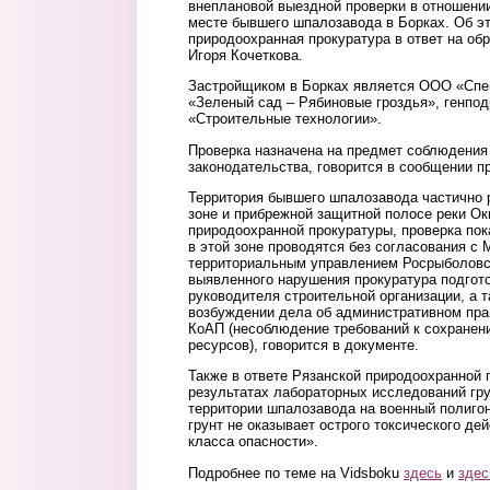
внеплановой выездной проверки в отношении
месте бывшего шпалозавода в Борках. Об 
природоохранная прокуратура в ответ на о
Игоря Кочеткова.
Застройщиком в Борках является ООО «Спе
«Зеленый сад – Рябиновые гроздья», генпо
«Строительные технологии».
Проверка назначена на предмет соблюдени
законодательства, говорится в сообщении п
Территория бывшего шпалозавода частично 
зоне и прибрежной защитной полосе реки О
природоохранной прокуратуры, проверка пок
в этой зоне проводятся без согласования с
территориальным управлением Росрыболовс
выявленного нарушения прокуратура подгот
руководителя строительной организации, а 
возбуждении дела об административном прав
КоАП (несоблюдение требований к сохранен
ресурсов), говорится в документе.
Также в ответе Рязанской природоохранной 
результатах лабораторных исследований гру
территории шпалозавода на военный полиго
грунт не оказывает острого токсического дей
класса опасности».
Подробнее по теме на Vidsboku
здесь
и
здес