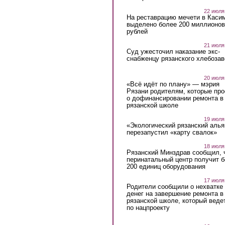
22 июля
На реставрацию мечети в Каси
выделено более 200 миллионов
рублей
21 июля
Суд ужесточил наказание экс-
снабженцу рязанского хлебоза
20 июля
«Всё идёт по плану» — мэрия
Рязани родителям, которые пр
о дофинансировании ремонта в
рязанской школе
19 июля
«Экологический рязанский алья
перезапустил «карту свалок»
18 июля
Рязанский Минздрав сообщил, 
перинатальный центр получит 
200 единиц оборудования
17 июля
Родители сообщили о нехватке
денег на завершение ремонта в
рязанской школе, который веде
по нацпроекту