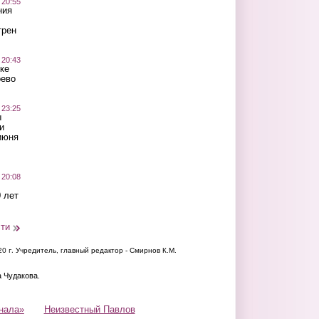
 20:55
ния
трен
 20:43
ке
оево
 23:25
ы
и
июня
 20:08
 лет
сти
20 г.
Учредитель, главный редактор - Смирнов К.М.
а Чудакова.
нала»
Неизвестный Павлов