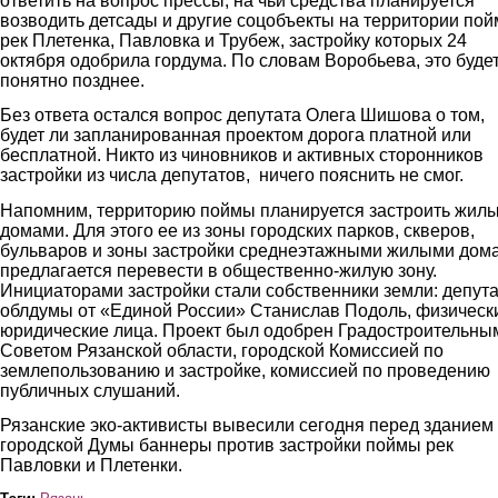
ответить на вопрос прессы, на чьи средства планируется
возводить детсады и другие соцобъекты на территории по
рек Плетенка, Павловка и Трубеж, застройку которых 24
октября одобрила гордума. По словам Воробьева, это буде
понятно позднее.
Без ответа остался вопрос депутата Олега Шишова о том,
будет ли запланированная проектом дорога платной или
бесплатной. Никто из чиновников и активных сторонников
застройки из числа депутатов, ничего пояснить не смог.
Напомним, территорию поймы планируется застроить жил
домами. Для этого ее из зоны городских парков, скверов,
бульваров и зоны застройки среднеэтажными жилыми дом
предлагается перевести в общественно-жилую зону.
Инициаторами застройки стали собственники земли: депута
облдумы от «Единой России» Станислав Подоль, физическ
юридические лица. Проект был одобрен Градостроительны
Советом Рязанской области, городской Комиссией по
землепользованию и застройке, комиссией по проведению
публичных слушаний.
Рязанские эко-активисты вывесили сегодня перед зданием
городской Думы баннеры против застройки поймы рек
Павловки и Плетенки.