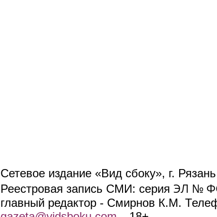
Сетевое издание «Вид сбоку», г. Рязан
ЭЛ № ФС
Реестровая запись СМИ: серия
главный редактор - Смирнов К.М. Телефо
gazeta@vidsboku.com
(link sends e-mail)
. 18+