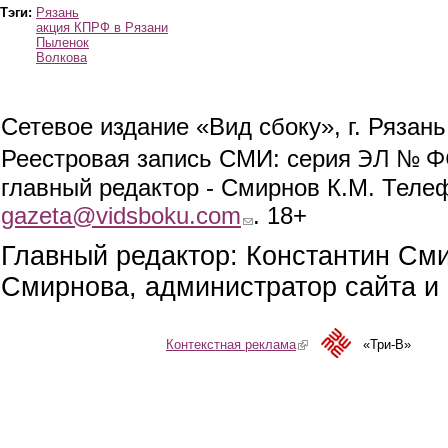
Тэги:
Рязань
акция КПРФ в Рязани
Пыленок
Волкова
Сетевое издание «Вид сбоку», г. Рязан
ЭЛ № ФС
Реестровая запись СМИ: серия
главный редактор - Смирнов К.М. Телефо
gazeta@vidsboku.com
(link sends e-mail)
. 18+
Главный редактор: Константин См
Смирнова, администратор сайта и 
Контекстная реклама
(link is external)
«Три-В»