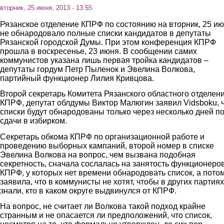
вторник, 25 июня, 2013 - 13:55
Рязанское отделение КПРФ по состоянию на вторник, 25 ию
не обнародовало полные списки кандидатов в депутаты
Рязанской городской Думы. При этом конференция КПРФ
прошла в воскресенье, 23 июня. В сообщении самих
коммунистов указана лишь первая тройка кандидатов –
депутаты гордум Петр Пыленок и Эвелина Волкова,
партийный функционер Лилия Кривцова.
Второй секретарь Комитета Рязанского областного отделен
КПРФ, депутат облдумы Виктор Малюгин заявил Vidsboku, 
списки будут обнародованы только через несколько дней п
сдачи в избирком.
Секретарь обкома КПРФ по организационной работе и
проведению выборных кампаний, второй номер в списке
Эвелина Волкова на вопрос, чем вызвана подобная
секретность, сначала сослалась на занятость функционеро
КПРФ, у которых нет времени обнародовать список, а пото
заявила, что в коммунисты не хотят, чтобы в других партиях
знали, кто в каком округе выдвинулся от КПРФ.
На вопрос, не считает ли Волкова такой подход крайне
странным и не опасается ли предположений, что список,