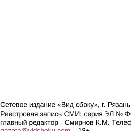
Сетевое издание «Вид сбоку», г. Рязан
ЭЛ № ФС
Реестровая запись СМИ: серия
главный редактор - Смирнов К.М. Телефо
gazeta@vidsboku.com
(link sends e-mail)
. 18+