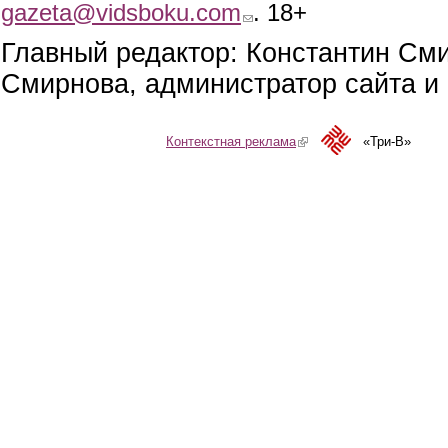
gazeta@vidsboku.com
(link sends e-mail)
. 18+
Главный редактор: Константин См
Смирнова, администратор сайта и 
Контекстная реклама
(link is external)
«Три-В»