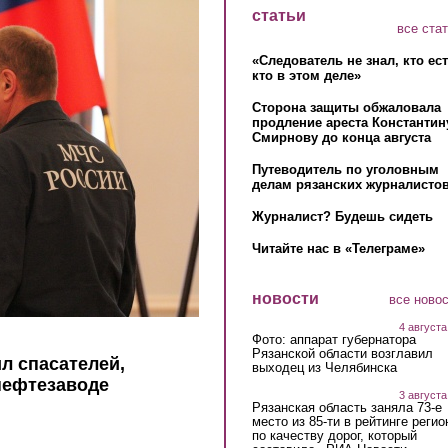
статьи
все ста
«Следователь не знал, кто ес
кто в этом деле»
Сторона защиты обжаловала
продление ареста Константин
Смирнову до конца августа
Путеводитель по уголовным
делам рязанских журналистов
Журналист? Будешь сидеть
Читайте нас в «Телеграме»
новости
все ново
4 августа
Фото: аппарат губернатора
Рязанской области возглавил
л спасателей,
выходец из Челябинска
нефтезаводе
3 августа
Рязанская область заняла 73-е
место из 85-ти в рейтинге регио
по качеству дорог, который