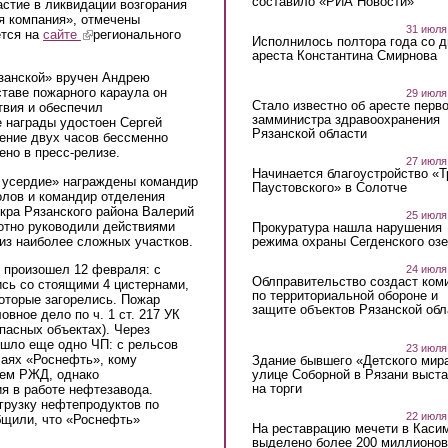
составило «РИА Новости»
стие в ликвидации возгорания
 компания», отмечены
31 июля
ется на
сайте
(link is external)
регионального
Исполнилось полтора года со д
ареста Константина Смирнова
занской» вручен Андрею
таве пожарного караула он
29 июля
Стало известно об аресте перво
твия и обеспечил
замминистра здравоохранения
е награды удостоен Сергей
Рязанской области
ение двух часов бессменно
но в пресс-релизе.
27 июля
Начинается благоустройство «
а усердие» награждены командир
Паустовского» в Солотче
лов и командир отделения
кра Рязанского района Валерий
25 июля
отно руководили действиями
Прокуратура нашла нарушения
из наиболее сложных участков.
режима охраны Сегденского озе
 произошел 12 февраля: с
24 июля
Облправительство создаст ком
ись со стоящими 4 цистернами,
по территориальной обороне и
оторые загорелись. Пожар
защите объектов Рязанской обл
овное дело по ч. 1 ст. 217 УК
пасных объектах). Через
ошло еще одно ЧП: с рельсов
23 июля
чаях «Роснефть», кому
Здание бывшего «Детского мир
улице Соборной в Рязани выст
ем РЖД, однако
на торги
я в работе нефтезавода.
грузку нефтепродуктов по
22 июля
бщили, что «Роснефть»
На реставрацию мечети в Каси
выделено более 200 миллионов