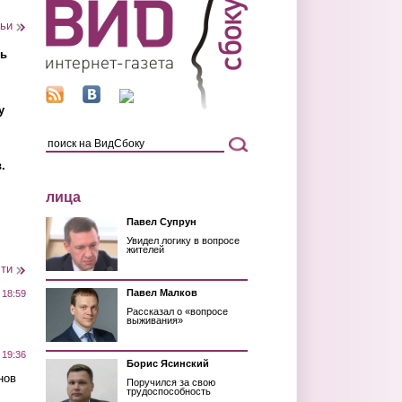
тьи
ть
у
.
лица
Павел Супрун
Увидел логику в вопросе
жителей
сти
Павел Малков
 18:59
Рассказал о «вопросе
выживания»
 19:36
Борис Ясинский
нов
Поручился за свою
трудоспособность