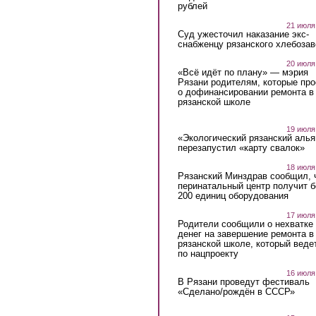
рублей
21 июля
Суд ужесточил наказание экс-
снабженцу рязанского хлебоза
20 июля
«Всё идёт по плану» — мэрия
Рязани родителям, которые пр
о дофинансировании ремонта в
рязанской школе
19 июля
«Экологический рязанский алья
перезапустил «карту свалок»
18 июля
Рязанский Минздрав сообщил, 
перинатальный центр получит 
200 единиц оборудования
17 июля
Родители сообщили о нехватке
денег на завершение ремонта в
рязанской школе, который веде
по нацпроекту
16 июля
В Рязани проведут фестиваль
«Сделано/рождён в СССР»