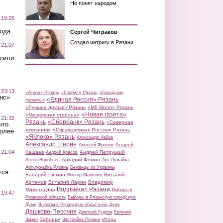
Не понят народом
 19:25
вода
Сергей Чиграков
Создал интригу в Рязани
 21:07
осили
 23:13
«Атрон» Рязань
«Глобус» Рязань
«Городские
нс»
«Единая Россия» Рязань
проекты»
«Лучшие друзья» Рязань
«М5 Молл» Рязань
«Новая газета»
«Мещерская сторона»
 21:32
Рязань
«Сбербанк» Рязань
«Северная
что
компания»
«Справедливая Россия» Рязань
более
«Яблоко» Рязань
Александр Чайка
Александр Шерин
Андрей
Алексей Фролов
 21:04
Кашаев
Андрей Петруцкий
Андрей Красов
Аркадий Фомин
Антон Воробьев
Арт-Лужайка
Арт-лужайка Рязань
Беженцы из Украины
тся
Валерий Рюмин
Виталий
Виктор Малюгин
Артемов
Виталий Ларин
Владимир
Водоканал Рязани
Мимоглядов
Выборы в
 19:47
Рязанской области
Выборы в Рязанскую городскую
Думу
Выборы в Рязанскую областную Думу
Дашково-Песочня
Дмитрий Гудков
Евгений
Заборье
Игорь
Зызин
Застройка Рязани