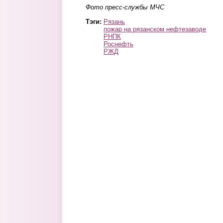
Фото пресс-службы МЧС
Тэги:
Рязань
пожар на рязанском нефтезаводе
РНПК
Роснефть
РЖД