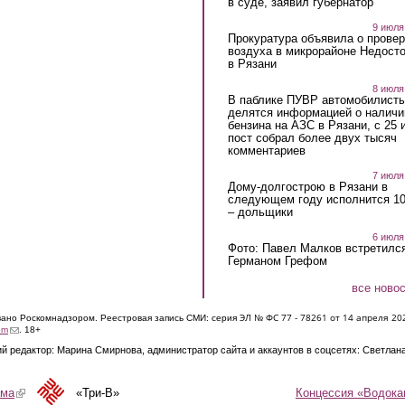
в суде, заявил губернатор
9 июля
Прокуратура объявила о провер
воздуха в микрорайоне Недост
в Рязани
8 июля
В паблике ПУВР автомобилист
делятся информацией о наличи
бензина на АЗС в Рязани, с 25 
пост собрал более двух тысяч
комментариев
7 июля
Дому-долгострою в Рязани в
следующем году исполнится 10
– дольщики
6 июля
Фото: Павел Малков встретился
Германом Грефом
все ново
ЭЛ № ФС 77 - 7826
1 от 14 апреля 20
овано Роскомнадзором. Реестровая запись СМИ: серия
(link sends e-mail)
om
. 18+
й редактор: Марина Смирнова, администратор сайта и аккаунтов в соцсетях: Светлан
Концессия «Водока
ама
(link is external)
«Три-В»