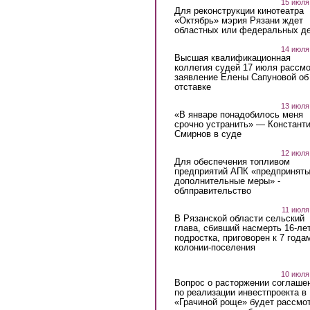
15 июля
Для реконструкции кинотеатра
«Октябрь» мэрия Рязани ждет
областных или федеральных де
14 июля
Высшая квалификационная
коллегия судей 17 июля рассмо
заявление Елены Сапуновой об
отставке
13 июля
«В январе понадобилось меня
срочно устранить» — Констант
Смирнов в суде
12 июля
Для обеспечения топливом
предприятий АПК «предпринят
дополнительные меры» -
облправительство
11 июля
В Рязанской области сельский
глава, сбивший насмерть 16-ле
подростка, приговорен к 7 года
колонии-поселения
10 июля
Вопрос о расторжении соглаше
по реализации инвестпроекта в
«Грачиной роще» будет рассмо