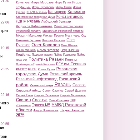
 21:36
Кочетков
Игорь Морозов
Игорь
Игорь Путин
Трубицын
Игорь Туровский
Игорь Яшин
Ирина
Касимов
Канищево
КПРФ Рязань
Кусова
нег
Константиново
Касимовская городская Дума
ЛДПР Рязань
Лыбедский бульвар
 22:06
Людмила Кибальникова
Министерство печати
трит
Рязанской области
Минлесхоз Рязанской области
Михаил Малахов
Михаил Пронин
Мост через Оку
Олег
Николай Булаев
Николай Пилюгин
Олег Ковалев
Булеков
Олег Шишов
 19:15
Ольга Чуляева
Ольга Мишина
Петр Пыленок
Подбелка
Поджоги машин
Пойма Павловки
Пойма
ин
Политика Рязани
Поляны
трех рек
РГУ им. Есенина
Праймериз «Единой России»
Рязанская
 23:35
РМПТС
РНПК
Роман Путин
городская Дума
Рязанский кремль
ы
Рязанский
Рязанский нефтезавод
Рязань
район
Сасово
Рязанский цирк
Северный обход
Семен Сазонов
Сергей Дудукин
 22:16
Сергей Ежов
Сергей Сальников
Сергей Филимонов
Скопин
Солотча
Спас-Клепики
ТРЦ
тнего
УМВД Рязанской
Трасса М5
«Премьер»
м
области
Шаукат Ахметов
Федор Провоторов
ЭРА
 20:55
ния
трен