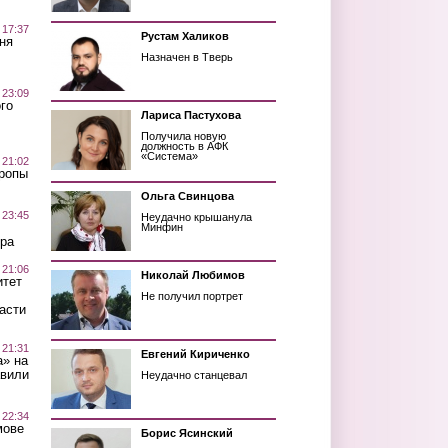
 17:37
Рустам Халиков
ня
Назначен в Тверь
 23:09
го
Лариса Пастухова
Получила новую
должность в АФК
«Система»
 21:02
Тропы
Ольга Свинцова
 23:45
Неудачно крышанула
Минфин
ра
 21:06
Николай Любимов
итет
Не получил портрет
асти
 21:31
Евгений Кириченко
а» на
авили
Неудачно станцевал
 22:34
мове
Борис Ясинский