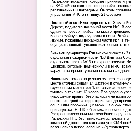
Рязанские пожарные, которые принимали уча
на ЗАО «Рязанская нефтеперерабатывающая
региональными наградами. Об этом сообща
управления МЧС в пятницу, 21 февраля.
Памятный знак «Благодарность от Земли Ря
Дерезе, водителю пожарной части №9. В сос
одним из первых прибыл на место происшес
бесперебойную подачу воды и пены. Этой ж
Якунин, пожарный пожарной части №7, в теч
осуществлявший тушение возгорания, отмече
Знаками губернатора Рязанской области «З
отделения пожарной части №8 Дмитрий Соко
отдельного поста №13 по охране поселка Ис
Евсиков, которые, подчеркнули в МЧС, грам
караула во время тушения пожара на одном 
Напомним, пожар на рязанском нефтезаводе
места стоянки сошли 14 цистерн и столкнул
груженными метилтретбутиловым эфиром, к
тушили в течение 12 часов. Возбуждено угол
(нарушение правил безопасности на взрывоо
несколько дней на территории завода произ
сошли две порожние цистерны. В обоих слу
принадлежит РНПК, обвинила в произошедш
Ространснадзор выявил грубейшие нарушени
Рязанский НПЗ был вынужден остановить от
железной дороге, однако накануне СМИ соо
возобновила использование ж/д транспорта.