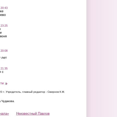
 20:43
ке
оево
 23:25
ы
и
июня
 20:08
 лет
 21:35
 с
сти
20 г.
Учредитель, главный редактор - Смирнов К.М.
а Чудакова.
нала»
Неизвестный Павлов