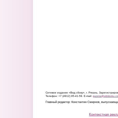
Сетевое издание «Вид сбоку», г. Рязань. Зарегистрир
Телефон: +7 (4912) 95-41-59. E-mail:
gazeta@vidsboku.c
Главный редактор: Константин Смирнов, выпускающи
Контекстная рекл