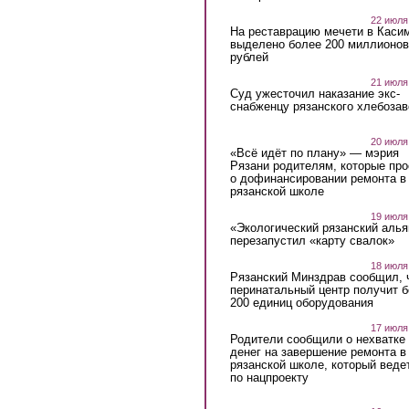
22 июля
На реставрацию мечети в Каси
выделено более 200 миллионов
рублей
21 июля
Суд ужесточил наказание экс-
снабженцу рязанского хлебоза
20 июля
«Всё идёт по плану» — мэрия
Рязани родителям, которые пр
о дофинансировании ремонта в
рязанской школе
19 июля
«Экологический рязанский алья
перезапустил «карту свалок»
18 июля
Рязанский Минздрав сообщил, 
перинатальный центр получит 
200 единиц оборудования
17 июля
Родители сообщили о нехватке
денег на завершение ремонта в
рязанской школе, который веде
по нацпроекту