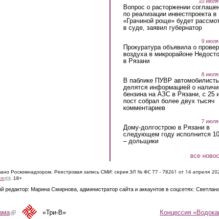
10 июля
Вопрос о расторжении соглаше
по реализации инвестпроекта в
«Грачиной роще» будет рассмо
в суде, заявил губернатор
9 июля
Прокуратура объявила о провер
воздуха в микрорайоне Недост
в Рязани
8 июля
В паблике ПУВР автомобилист
делятся информацией о наличи
бензина на АЗС в Рязани, с 25 
пост собрал более двух тысяч
комментариев
7 июля
Дому-долгострою в Рязани в
следующем году исполнится 10
– дольщики
все ново
ЭЛ № ФС 77 - 7826
1 от 14 апреля 20
овано Роскомнадзором. Реестровая запись СМИ: серия
(link sends e-mail)
om
. 18+
й редактор: Марина Смирнова, администратор сайта и аккаунтов в соцсетях: Светлан
Концессия «Водока
ама
(link is external)
«Три-В»