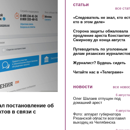
статьи
все ста
«Следователь не знал, кто ес
кто в этом деле»
Сторона защиты обжаловала
продление ареста Константин
Смирнову до конца августа
Путеводитель по уголовным
делам рязанских журналистов
Журналист? Будешь сидеть
Читайте нас в «Телеграме»
новости
все ново
6 августа
Олег Шалаев отпущен под
домашний арест
ал постановление об
4 августа
тов в связи с
Фото: аппарат губернатора
Рязанской области возглавил
выходец из Челябинска