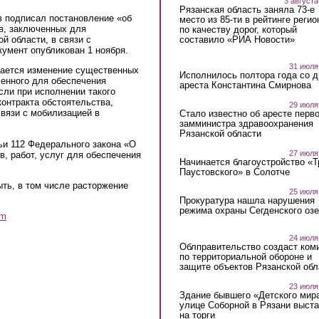
3 августа
Рязанская область заняла 73-е
в подписал постановление «об
место из 85-ти в рейтинге регио
в, заключенных для
по качеству дорог, который
составило «РИА Новости»
й области, в связи с
умент опубликован 1 ноября.
31 июля
кается изменение существенных
Исполнилось полтора года со д
ченного для обеспечения
ареста Константина Смирнова
сли при исполнении такого
контракта обстоятельства,
29 июля
вязи с мобилизацией в
Стало известно об аресте перво
замминистра здравоохранения
Рязанской области
тьи 112 Федерального закона «О
27 июля
в, работ, услуг для обеспечения
Начинается благоустройство «
Паустовского» в Солотче
ть, в том числе расторжение
25 июля
Прокуратура нашла нарушения
режима охраны Сегденского озе
am
24 июля
Облправительство создаст ком
по территориальной обороне и
защите объектов Рязанской обл
23 июля
Здание бывшего «Детского мир
улице Соборной в Рязани выст
на торги