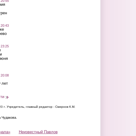
 20:55
ния
трен
 20:43
ке
оево
 23:25
ы
и
июня
 20:08
 лет
сти
20 г.
Учредитель, главный редактор - Смирнов К.М.
а Чудакова.
нала»
Неизвестный Павлов