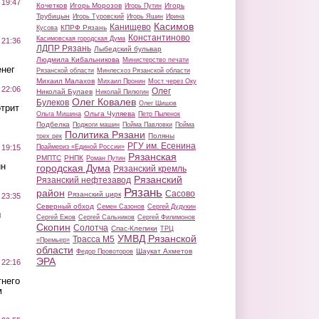
 19:47
Кочетков
Игорь Морозов
Игорь
Игорь Путин
Трубицын
Игорь Туровский
Игорь Яшин
Ирина
Касимов
Канищево
КПРФ Рязань
Кусова
Константиново
Касимовская городская Дума
 21:36
ЛДПР Рязань
Лыбедский бульвар
Людмила Кибальникова
Министерство печати
нег
Рязанской области
Минлесхоз Рязанской области
Михаил Малахов
Михаил Пронин
Мост через Оку
 22:06
Олег
Николай Булаев
Николай Пилюгин
Олег Ковалев
Булеков
Олег Шишов
трит
Ольга Чуляева
Ольга Мишина
Петр Пыленок
Подбелка
Поджоги машин
Пойма Павловки
Пойма
Политика Рязани
Поляны
трех рек
РГУ им. Есенина
Праймериз «Единой России»
 19:15
Рязанская
РМПТС
РНПК
Роман Путин
ин
городская Дума
Рязанский кремль
Рязанский
Рязанский нефтезавод
Рязань
район
Сасово
Рязанский цирк
 23:35
Северный обход
Семен Сазонов
Сергей Дудукин
ы
Сергей Ежов
Сергей Сальников
Сергей Филимонов
Скопин
Солотча
Спас-Клепики
ТРЦ
УМВД Рязанской
Трасса М5
«Премьер»
области
Шаукат Ахметов
Федор Провоторов
ЭРА
 22:16
тнего
м