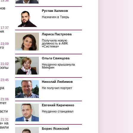
 19:36
нов
Рустам Халиков
Назначен в Тверь
 17:37
ня
Лариса Пастухова
Получила новую
должность в АФК
 23:09
«Система»
го
Ольга Свинцова
 21:02
Неудачно крышанула
Тропы
Минфин
 23:45
Николай Любимов
ра
Не получил портрет
 21:06
итет
Евгений Кириченко
асти
Неудачно станцевал
 21:31
а» на
авили
Борис Ясинский