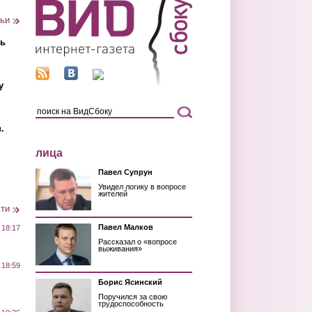
тьи
ть
у
.
лица
Павел Супрун
Увидел логику в вопросе
жителей
сти
Павел Малков
 18:17
Рассказал о «вопросе
выживания»
 18:59
Борис Ясинский
Поручился за свою
трудоспособность