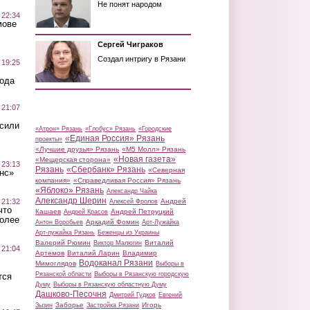
Не понят народом
 22:34
мове
Сергей Чиграков
Создал интригу в Рязани
 19:25
вода
 21:07
осили
«Атрон» Рязань
«Глобус» Рязань
«Городские
«Единая Россия» Рязань
проекты»
«Лучшие друзья» Рязань
«М5 Молл» Рязань
«Новая газета»
«Мещерская сторона»
 23:13
Рязань
«Сбербанк» Рязань
«Северная
нс»
компания»
«Справедливая Россия» Рязань
«Яблоко» Рязань
Александр Чайка
Александр Шерин
 21:32
Андрей
Алексей Фролов
что
Кашаев
Андрей Петруцкий
Андрей Красов
более
Аркадий Фомин
Антон Воробьев
Арт-Лужайка
Арт-лужайка Рязань
Беженцы из Украины
Валерий Рюмин
Виталий
Виктор Малюгин
 21:04
Артемов
Виталий Ларин
Владимир
Водоканал Рязани
Мимоглядов
Выборы в
Рязанской области
Выборы в Рязанскую городскую
тся
Думу
Выборы в Рязанскую областную Думу
Дашково-Песочня
Дмитрий Гудков
Евгений
Заборье
Игорь
Зызин
Застройка Рязани