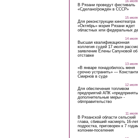
16 июля
В Рязани проведут фестиваль
«Сделано/рождён в СССР»
15 июля
Для реконструкции кинотеатра
«Октябрь» мэрия Рязани ждет
областных или федеральных де
14 июля
Высшая квалификационная
коллегия судей 17 июля рассмо
заявление Елены Сапуновой об
отставке
13 июля
«В январе понадобилось меня
срочно устранить» — Констант
Смирнов в суде
12 июля
Для обеспечения топливом
предприятий АПК «предпринят
дополнительные меры» -
облправительство
11 июля
В Рязанской области сельский
глава, сбивший насмерть 16-ле
подростка, приговорен к 7 года
колонии-поселения