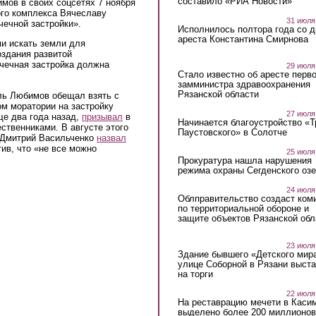
составило «РИА Новости»
мов в своих соцсетях 7 ноября
ого комплекса Вячеславу
31 июля
ечной застройки».
Исполнилось полтора года со д
ареста Константина Смирнова
и искать земли для
оздания развитой
чечная застройка должна
29 июля
Стало известно об аресте перво
замминистра здравоохранения
Рязанской области
оль Любимов обещал взять с
ом моратории на застройку
27 июля
е два года назад,
призывал
в
Начинается благоустройство «
ственниками. В августе этого
Паустовского» в Солотче
и Дмитрий Васильченко
назвал
ив, что «не все можно
25 июля
Прокуратура нашла нарушения
режима охраны Сегденского озе
24 июля
Облправительство создаст ком
по территориальной обороне и
защите объектов Рязанской обл
23 июля
Здание бывшего «Детского мир
улице Соборной в Рязани выст
на торги
22 июля
На реставрацию мечети в Каси
выделено более 200 миллионов