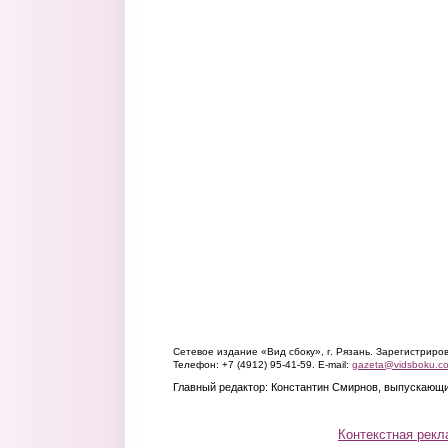
Сетевое издание «Вид сбоку», г. Рязань. Зарегистрир
Телефон: +7 (4912) 95-41-59. E-mail:
gazeta@vidsboku.c
Главный редактор: Константин Смирнов, выпускающи
Контекстная рекл