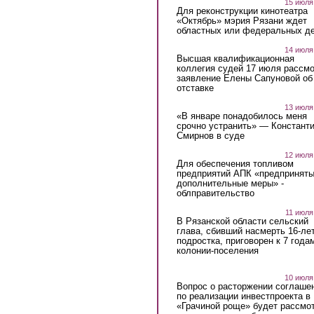
15 июля
Для реконструкции кинотеатра
«Октябрь» мэрия Рязани ждет
областных или федеральных де
14 июля
Высшая квалификационная
коллегия судей 17 июля рассмо
заявление Елены Сапуновой об
отставке
13 июля
«В январе понадобилось меня
срочно устранить» — Констант
Смирнов в суде
12 июля
Для обеспечения топливом
предприятий АПК «предпринят
дополнительные меры» -
облправительство
11 июля
В Рязанской области сельский
глава, сбивший насмерть 16-ле
подростка, приговорен к 7 года
колонии-поселения
10 июля
Вопрос о расторжении соглаше
по реализации инвестпроекта в
«Грачиной роще» будет рассмо