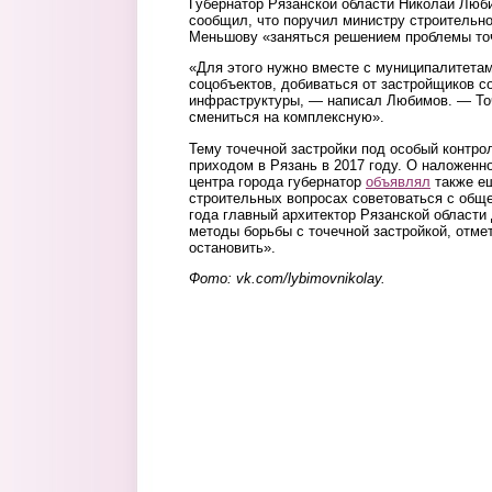
Губернатор Рязанской области Николай Люби
сообщил, что поручил министру строительн
Меньшову «заняться решением проблемы точ
«Для этого нужно вместе с муниципалитетам
соцобъектов, добиваться от застройщиков с
инфраструктуры, — написал Любимов. — То
смениться на комплексную».
Тему точечной застройки под особый контр
приходом в Рязань в 2017 году. О наложенн
центра города губернатор
объявлял
также ещ
строительных вопросах советоваться с обще
года главный архитектор Рязанской област
методы борьбы с точечной застройкой, отмет
остановить».
Фото: vk.com/lybimovnikolay.