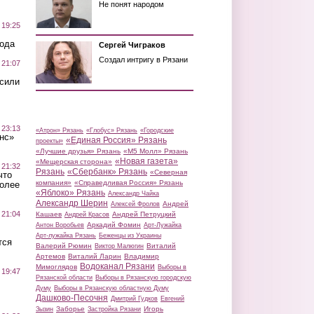
Не понят народом
 19:25
вода
Сергей Чиграков
Создал интригу в Рязани
 21:07
осили
 23:13
«Атрон» Рязань
«Глобус» Рязань
«Городские
нс»
«Единая Россия» Рязань
проекты»
«Лучшие друзья» Рязань
«М5 Молл» Рязань
«Новая газета»
«Мещерская сторона»
 21:32
Рязань
«Сбербанк» Рязань
«Северная
что
компания»
«Справедливая Россия» Рязань
более
«Яблоко» Рязань
Александр Чайка
Александр Шерин
Андрей
Алексей Фролов
 21:04
Кашаев
Андрей Петруцкий
Андрей Красов
Аркадий Фомин
Антон Воробьев
Арт-Лужайка
Арт-лужайка Рязань
Беженцы из Украины
тся
Валерий Рюмин
Виталий
Виктор Малюгин
Артемов
Виталий Ларин
Владимир
Водоканал Рязани
Мимоглядов
Выборы в
 19:47
Рязанской области
Выборы в Рязанскую городскую
Думу
Выборы в Рязанскую областную Думу
Дашково-Песочня
Дмитрий Гудков
Евгений
Заборье
Игорь
Зызин
Застройка Рязани