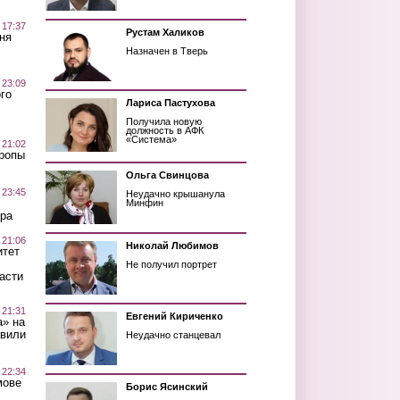
 17:37
Рустам Халиков
ня
Назначен в Тверь
 23:09
го
Лариса Пастухова
Получила новую
должность в АФК
«Система»
 21:02
Тропы
Ольга Свинцова
 23:45
Неудачно крышанула
Минфин
ра
 21:06
Николай Любимов
итет
Не получил портрет
асти
 21:31
Евгений Кириченко
а» на
авили
Неудачно станцевал
 22:34
мове
Борис Ясинский