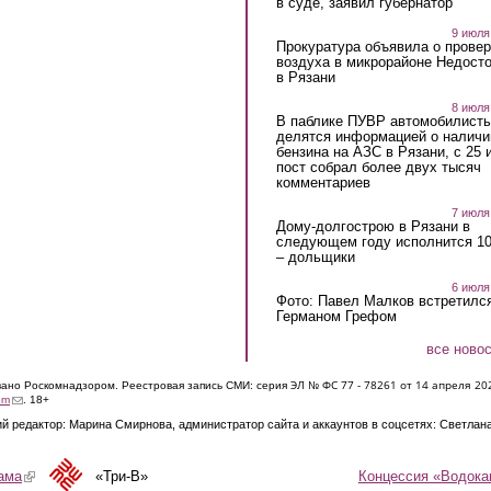
в суде, заявил губернатор
9 июля
Прокуратура объявила о провер
воздуха в микрорайоне Недост
в Рязани
8 июля
В паблике ПУВР автомобилист
делятся информацией о наличи
бензина на АЗС в Рязани, с 25 
пост собрал более двух тысяч
комментариев
7 июля
Дому-долгострою в Рязани в
следующем году исполнится 10
– дольщики
6 июля
Фото: Павел Малков встретился
Германом Грефом
все ново
ЭЛ № ФС 77 - 7826
1 от 14 апреля 20
овано Роскомнадзором. Реестровая запись СМИ: серия
(link sends e-mail)
om
. 18+
й редактор: Марина Смирнова, администратор сайта и аккаунтов в соцсетях: Светлан
Концессия «Водока
ама
(link is external)
«Три-В»