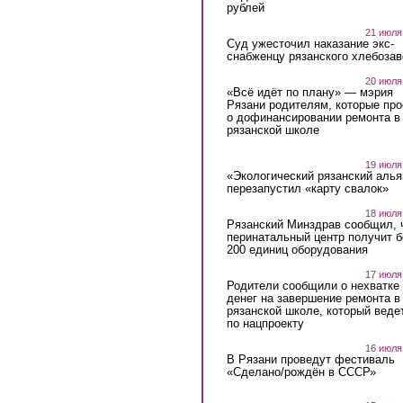
рублей
21 июля
Суд ужесточил наказание экс-
снабженцу рязанского хлебоза
20 июля
«Всё идёт по плану» — мэрия
Рязани родителям, которые пр
о дофинансировании ремонта в
рязанской школе
19 июля
«Экологический рязанский алья
перезапустил «карту свалок»
18 июля
Рязанский Минздрав сообщил, 
перинатальный центр получит 
200 единиц оборудования
17 июля
Родители сообщили о нехватке
денег на завершение ремонта в
рязанской школе, который веде
по нацпроекту
16 июля
В Рязани проведут фестиваль
«Сделано/рождён в СССР»