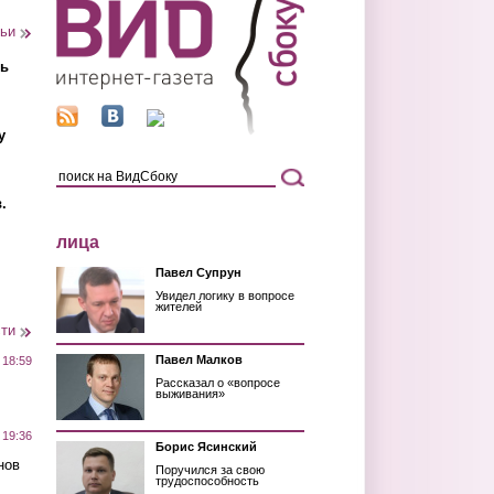
тьи
ть
у
.
лица
Павел Супрун
Увидел логику в вопросе
жителей
сти
Павел Малков
 18:59
Рассказал о «вопросе
выживания»
 19:36
Борис Ясинский
нов
Поручился за свою
трудоспособность