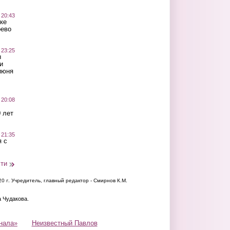
 20:43
ке
оево
 23:25
ы
и
июня
 20:08
 лет
 21:35
 с
сти
20 г.
Учредитель, главный редактор - Смирнов К.М.
а Чудакова.
нала»
Неизвестный Павлов