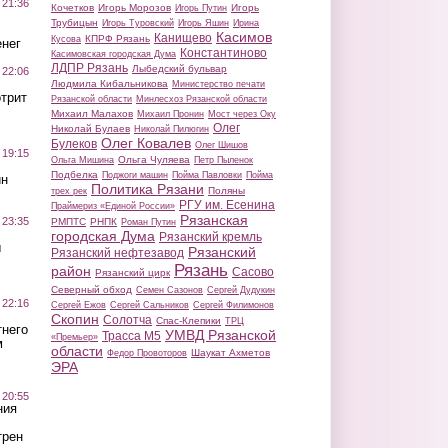
 21:36
Кочетков
Игорь Морозов
Игорь
Игорь Путин
Трубицын
Игорь Туровский
Игорь Яшин
Ирина
Касимов
Канищево
КПРФ Рязань
Кусова
нег
Константиново
Касимовская городская Дума
ЛДПР Рязань
Лыбедский бульвар
 22:06
Людмила Кибальникова
Министерство печати
трит
Рязанской области
Минлесхоз Рязанской области
Михаил Малахов
Михаил Пронин
Мост через Оку
Олег
Николай Булаев
Николай Пилюгин
Олег Ковалев
Булеков
Олег Шишов
 19:15
Ольга Чуляева
Ольга Мишина
Петр Пыленок
Подбелка
Поджоги машин
Пойма Павловки
Пойма
ин
Политика Рязани
Поляны
трех рек
РГУ им. Есенина
Праймериз «Единой России»
Рязанская
 23:35
РМПТС
РНПК
Роман Путин
городская Дума
Рязанский кремль
ы
Рязанский
Рязанский нефтезавод
Рязань
район
Сасово
Рязанский цирк
Северный обход
Семен Сазонов
Сергей Дудукин
 22:16
Сергей Ежов
Сергей Сальников
Сергей Филимонов
Скопин
Солотча
Спас-Клепики
ТРЦ
тнего
УМВД Рязанской
Трасса М5
«Премьер»
м
области
Шаукат Ахметов
Федор Провоторов
ЭРА
 20:55
ния
трен