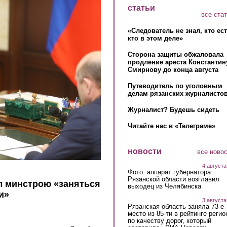
статьи
все ста
«Следователь не знал, кто ес
кто в этом деле»
Сторона защиты обжаловала
продление ареста Константин
Смирнову до конца августа
Путеводитель по уголовным
делам рязанских журналистов
Журналист? Будешь сидеть
Читайте нас в «Телеграме»
новости
все ново
4 августа
Фото: аппарат губернатора
Рязанской области возглавил
л минстрою «заняться
выходец из Челябинска
и»
3 августа
Рязанская область заняла 73-е
место из 85-ти в рейтинге регио
по качеству дорог, который