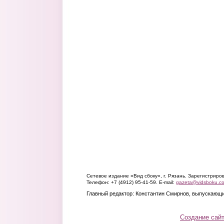
Сетевое издание «Вид сбоку», г. Рязань. Зарегистрир
Телефон: +7 (4912) 95-41-59. E-mail:
gazeta@vidsboku.c
Главный редактор: Константин Смирнов, выпускающи
Создание сай