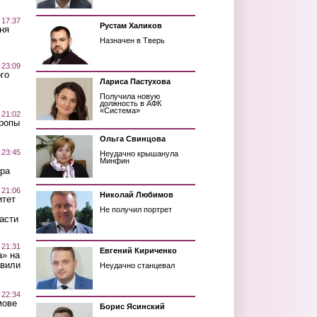
 17:37
Рустам Халиков
ня
Назначен в Тверь
 23:09
го
Лариса Пастухова
Получила новую
должность в АФК
«Система»
 21:02
Тропы
Ольга Свинцова
 23:45
Неудачно крышанула
Минфин
ра
 21:06
Николай Любимов
итет
Не получил портрет
асти
 21:31
Евгений Кириченко
а» на
авили
Неудачно станцевал
 22:34
мове
Борис Ясинский