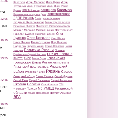
 21:36
Кочетков
Игорь Морозов
Игорь
Игорь Путин
Трубицын
Игорь Туровский
Игорь Яшин
Ирина
Касимов
Канищево
КПРФ Рязань
Кусова
нег
Константиново
Касимовская городская Дума
ЛДПР Рязань
Лыбедский бульвар
 22:06
Людмила Кибальникова
Министерство печати
трит
Рязанской области
Минлесхоз Рязанской области
Михаил Малахов
Михаил Пронин
Мост через Оку
Олег
Николай Булаев
Николай Пилюгин
Олег Ковалев
Булеков
Олег Шишов
 19:15
Ольга Чуляева
Ольга Мишина
Петр Пыленок
Подбелка
Поджоги машин
Пойма Павловки
Пойма
ин
Политика Рязани
Поляны
трех рек
РГУ им. Есенина
Праймериз «Единой России»
Рязанская
 23:35
РМПТС
РНПК
Роман Путин
городская Дума
Рязанский кремль
ы
Рязанский
Рязанский нефтезавод
Рязань
район
Сасово
Рязанский цирк
Северный обход
Семен Сазонов
Сергей Дудукин
 22:16
Сергей Ежов
Сергей Сальников
Сергей Филимонов
Скопин
Солотча
Спас-Клепики
ТРЦ
тнего
УМВД Рязанской
Трасса М5
«Премьер»
м
области
Шаукат Ахметов
Федор Провоторов
ЭРА
 20:55
ния
трен