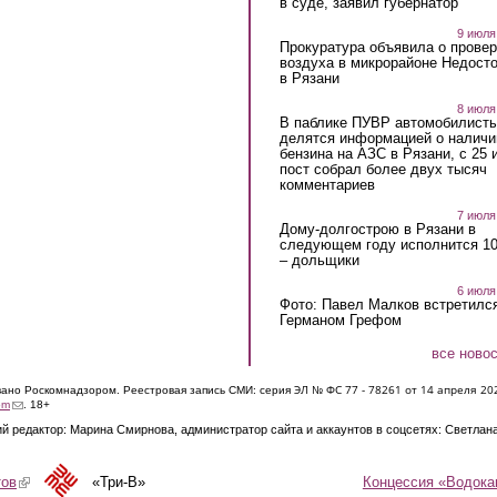
в суде, заявил губернатор
9 июля
Прокуратура объявила о провер
воздуха в микрорайоне Недост
в Рязани
8 июля
В паблике ПУВР автомобилист
делятся информацией о наличи
бензина на АЗС в Рязани, с 25 
пост собрал более двух тысяч
комментариев
7 июля
Дому-долгострою в Рязани в
следующем году исполнится 10
– дольщики
6 июля
Фото: Павел Малков встретился
Германом Грефом
все ново
ЭЛ № ФС 77 - 7826
1 от 14 апреля 20
овано Роскомнадзором. Реестровая запись СМИ: серия
(link sends e-mail)
om
. 18+
й редактор: Марина Смирнова, администратор сайта и аккаунтов в соцсетях: Светлан
Концессия «Водока
тов
(link is external)
«Три-В»