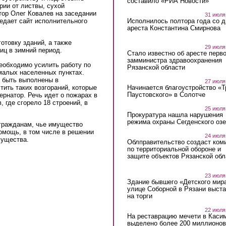
составило «РИА Новости»
рии от листвы, сухой
атор Олег Ковалев на заседании
31 июля
Исполнилось полтора года со д
редает сайт исполнительного
ареста Константина Смирнова
готовку зданий, а также
29 июля
иц в зимний период.
Стало известно об аресте перво
замминистра здравоохранения
необходимо усилить работу по
Рязанской области
малых населенных пунктах.
 быть выполнены в
27 июля
тить таких возгораний, которые
Начинается благоустройство «
Паустовского» в Солотче
ернатор. Речь идет о пожарах в
, где сгорело 18 строений, в
25 июля
Прокуратура нашла нарушения
режима охраны Сегденского озе
 гражданам, чье имущество
омощь, в том числе в решении
24 июля
имущества.
Облправительство создаст ком
по территориальной обороне и
защите объектов Рязанской обл
23 июля
Здание бывшего «Детского мир
улице Соборной в Рязани выст
на торги
22 июля
На реставрацию мечети в Каси
выделено более 200 миллионов