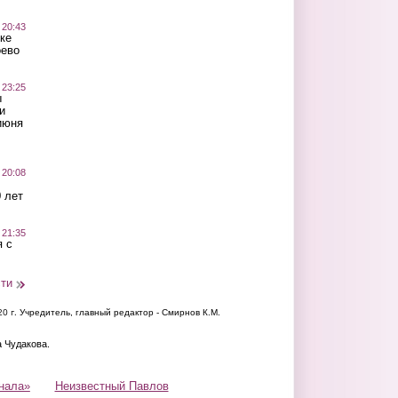
 20:43
ке
оево
 23:25
ы
и
июня
 20:08
 лет
 21:35
 с
сти
20 г.
Учредитель, главный редактор - Смирнов К.М.
а Чудакова.
нала»
Неизвестный Павлов