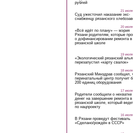
рублей
21 июля
Суд ужесточил наказание экс-
снабженцу рязанского хлебоза
20 июля
«Всё идёт по плану» — мэрия
Рязани родителям, которые пр
о дофинансировании ремонта в
рязанской школе
19 июля
«Экологический рязанский алья
перезапустил «карту свалок»
18 июля
Рязанский Минздрав сообщил, 
перинатальный центр получит 
200 единиц оборудования
17 июля
Родители сообщили о нехватке
денег на завершение ремонта в
рязанской школе, который веде
по нацпроекту
16 июля
В Рязани проведут фестиваль
«Сделано/рождён в СССР»