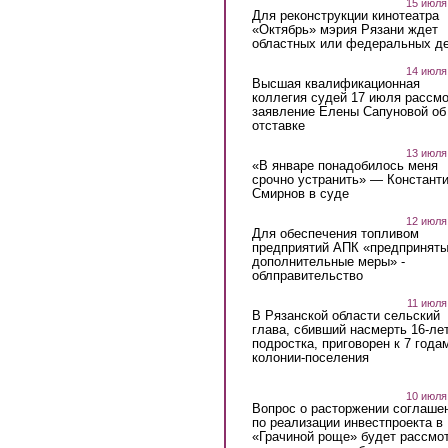
15 июля
Для реконструкции кинотеатра
«Октябрь» мэрия Рязани ждет
областных или федеральных де
14 июля
Высшая квалификационная
коллегия судей 17 июля рассмо
заявление Елены Сапуновой об
отставке
13 июля
«В январе понадобилось меня
срочно устранить» — Констант
Смирнов в суде
12 июля
Для обеспечения топливом
предприятий АПК «предпринят
дополнительные меры» -
облправительство
11 июля
В Рязанской области сельский
глава, сбивший насмерть 16-ле
подростка, приговорен к 7 года
колонии-поселения
10 июля
Вопрос о расторжении соглаше
по реализации инвестпроекта в
«Грачиной роще» будет рассмо