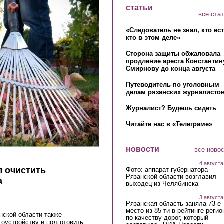
статьи
все ста
«Следователь не знал, кто ес
кто в этом деле»
Сторона защиты обжаловала
продление ареста Константин
Смирнову до конца августа
Путеводитель по уголовным
делам рязанских журналистов
Журналист? Будешь сидеть
Читайте нас в «Телеграме»
новости
все ново
4 августа
л очистить
Фото: аппарат губернатора
Рязанской области возглавил
а
выходец из Челябинска
3 августа
Рязанская область заняла 73-е
место из 85-ти в рейтинге регио
нской области также
по качеству дорог, который
гоустройству и подготовить