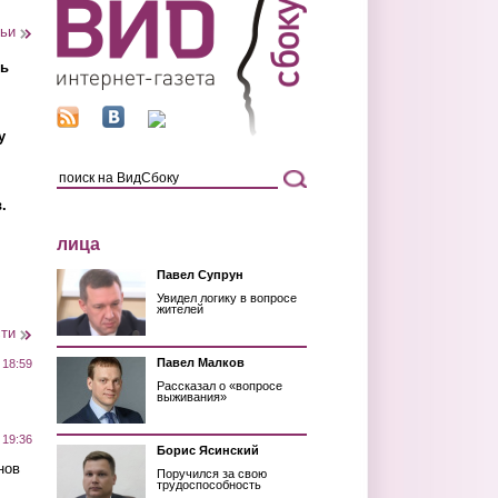
тьи
ть
у
.
лица
Павел Супрун
Увидел логику в вопросе
жителей
сти
Павел Малков
 18:59
Рассказал о «вопросе
выживания»
 19:36
Борис Ясинский
нов
Поручился за свою
трудоспособность