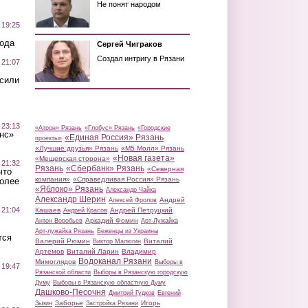
Не понят народом
 19:25
вода
Сергей Чиграков
Создал интригу в Рязани
 21:07
осили
 23:13
«Атрон» Рязань
«Глобус» Рязань
«Городские
нс»
«Единая Россия» Рязань
проекты»
«Лучшие друзья» Рязань
«М5 Молл» Рязань
«Новая газета»
«Мещерская сторона»
 21:32
Рязань
«Сбербанк» Рязань
«Северная
что
компания»
«Справедливая Россия» Рязань
более
«Яблоко» Рязань
Александр Чайка
Александр Шерин
Андрей
Алексей Фролов
 21:04
Кашаев
Андрей Петруцкий
Андрей Красов
Аркадий Фомин
Антон Воробьев
Арт-Лужайка
Арт-лужайка Рязань
Беженцы из Украины
тся
Валерий Рюмин
Виталий
Виктор Малюгин
Артемов
Виталий Ларин
Владимир
Водоканал Рязани
Мимоглядов
Выборы в
 19:47
Рязанской области
Выборы в Рязанскую городскую
Думу
Выборы в Рязанскую областную Думу
Дашково-Песочня
Дмитрий Гудков
Евгений
Заборье
Игорь
Зызин
Застройка Рязани