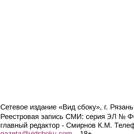
Сетевое издание «Вид сбоку», г. Рязан
ЭЛ № ФС
Реестровая запись СМИ: серия
главный редактор - Смирнов К.М. Телефо
gazeta@vidsboku.com
(link sends e-mail)
. 18+