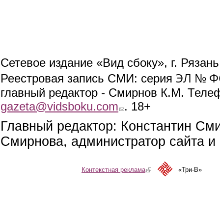
Сетевое издание «Вид сбоку», г. Рязан
ЭЛ № ФС
Реестровая запись СМИ: серия
главный редактор - Смирнов К.М. Телефо
gazeta@vidsboku.com
(link sends e-mail)
. 18+
Главный редактор: Константин См
Смирнова, администратор сайта и 
Контекстная реклама
(link is external)
«Три-В»