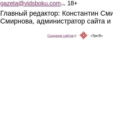
gazeta@vidsboku.com
(link sends e-mail)
. 18+
Главный редактор: Константин См
Смирнова, администратор сайта и 
Создание сайтов
(link is external)
«Три-В»