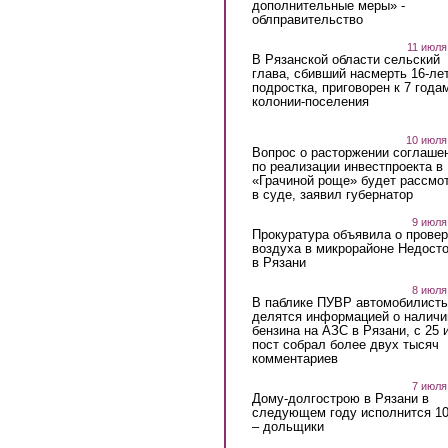
дополнительные меры» -
облправительство
11 июля
В Рязанской области сельский
глава, сбивший насмерть 16-ле
подростка, приговорен к 7 года
колонии-поселения
10 июля
Вопрос о расторжении соглаше
по реализации инвестпроекта в
«Грачиной роще» будет рассмо
в суде, заявил губернатор
9 июля
Прокуратура объявила о провер
воздуха в микрорайоне Недост
в Рязани
8 июля
В паблике ПУВР автомобилист
делятся информацией о наличи
бензина на АЗС в Рязани, с 25 
пост собрал более двух тысяч
комментариев
7 июля
Дому-долгострою в Рязани в
следующем году исполнится 10
– дольщики