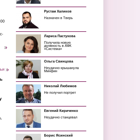
Рустам Халиков
Назначен в Тверь
200
с-
Лариса Пастухова
Получила новую
должность в АФК
следующая ›
«Система»
Ольга Свинцова
Неудачно крышанула
тьи
Минфин
ть
Николай Любимов
Не получил портрет
у
Евгений Кириченко
Неудачно станцевал
.
Борис Ясинский