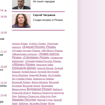
Не понят народом
сти
Сергей Чиграков
 18:59
Создал интригу в Рязани
 19:36
нов
«Атрон» Рязань
«Глобус» Рязань
«Городские
«Единая Россия» Рязань
проекты»
«Лучшие друзья» Рязань
«М5 Молл» Рязань
 17:37
«Новая газета»
«Мещерская сторона»
ня
Рязань
«Сбербанк» Рязань
«Северная
компания»
«Справедливая Россия» Рязань
«Яблоко» Рязань
Александр Чайка
 23:09
Александр Шерин
Андрей
Алексей Фролов
го
Кашаев
Андрей Петруцкий
Андрей Красов
Аркадий Фомин
Антон Воробьев
Арт-Лужайка
Арт-лужайка Рязань
Беженцы из Украины
Валерий Рюмин
Виталий
Виктор Малюгин
 21:02
Тропы
Артемов
Виталий Ларин
Владимир
Водоканал Рязани
Мимоглядов
Выборы в
Рязанской области
Выборы в Рязанскую городскую
 23:45
Думу
Выборы в Рязанскую областную Думу
Дашково-Песочня
Дмитрий Гудков
Евгений
ра
Заборье
Игорь
Зызин
Застройка Рязани