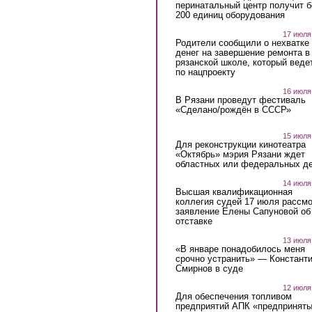
перинатальный центр получит 
200 единиц оборудования
17 июля
Родители сообщили о нехватке
денег на завершение ремонта в
рязанской школе, который веде
по нацпроекту
16 июля
В Рязани проведут фестиваль
«Сделано/рождён в СССР»
15 июля
Для реконструкции кинотеатра
«Октябрь» мэрия Рязани ждет
областных или федеральных де
14 июля
Высшая квалификационная
коллегия судей 17 июля рассмо
заявление Елены Сапуновой об
отставке
13 июля
«В январе понадобилось меня
срочно устранить» — Констант
Смирнов в суде
12 июля
Для обеспечения топливом
предприятий АПК «предпринят