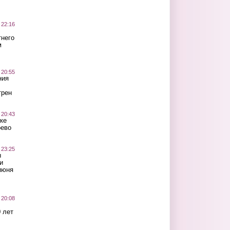
 22:16
тнего
м
 20:55
ния
трен
 20:43
ке
оево
 23:25
ы
и
июня
 20:08
 лет