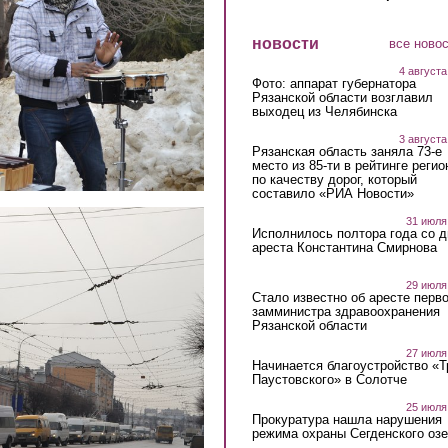
новости
все ново
4 августа
Фото: аппарат губернатора
Рязанской области возглавил
выходец из Челябинска
3 августа
Рязанская область заняла 73-е
место из 85-ти в рейтинге регио
по качеству дорог, который
составило «РИА Новости»
31 июля
Исполнилось полтора года со д
ареста Константина Смирнова
29 июля
Стало известно об аресте перво
замминистра здравоохранения
Рязанской области
27 июля
Начинается благоустройство «
Паустовского» в Солотче
25 июля
Прокуратура нашла нарушения
режима охраны Сегденского озе