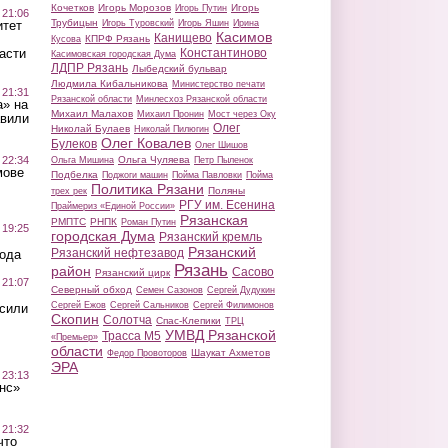
Кочетков
Игорь Морозов
Игорь
Игорь Путин
 21:06
Трубицын
Игорь Туровский
Игорь Яшин
Ирина
итет
Касимов
Канищево
КПРФ Рязань
Кусова
Константиново
асти
Касимовская городская Дума
ЛДПР Рязань
Лыбедский бульвар
Людмила Кибальникова
Министерство печати
 21:31
Рязанской области
Минлесхоз Рязанской области
а» на
Михаил Малахов
Михаил Пронин
Мост через Оку
авили
Олег
Николай Булаев
Николай Пилюгин
Олег Ковалев
Булеков
Олег Шишов
Ольга Чуляева
 22:34
Ольга Мишина
Петр Пыленок
мове
Подбелка
Поджоги машин
Пойма Павловки
Пойма
Политика Рязани
Поляны
трех рек
РГУ им. Есенина
Праймериз «Единой России»
Рязанская
РМПТС
РНПК
Роман Путин
 19:25
городская Дума
Рязанский кремль
Рязанский
Рязанский нефтезавод
вода
Рязань
район
Сасово
Рязанский цирк
 21:07
Северный обход
Семен Сазонов
Сергей Дудукин
Сергей Ежов
Сергей Сальников
Сергей Филимонов
осили
Скопин
Солотча
Спас-Клепики
ТРЦ
УМВД Рязанской
Трасса М5
«Премьер»
области
Шаукат Ахметов
Федор Провоторов
ЭРА
 23:13
нс»
 21:32
что