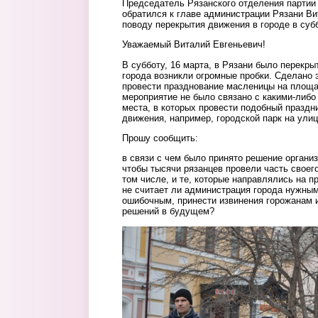
Председатель Рязанского отделения партии
обратился к главе администрации Рязани В
поводу перекрытия движения в городе в субб
Уважаемый Виталий Евгеньевич!
В субботу, 16 марта, в Рязани было перекрыт
города возникли огромные пробки. Сделано э
провести празднование масленицы на площа
мероприятие не было связано с какими-либо 
места, в которых провести подобный праздн
движения, например, городской парк на улиц
Прошу сообщит
в связи с чем было принято решение организ
чтобы тысячи рязанцев провели часть своего
том числе, и те, которые направлялись на 
не считает ли администрация города нужным
ошибочным, принести извинения горожанам 
решений в будущем?
1.jpg