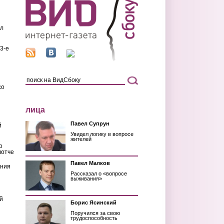
ил
3-е
со
лица
Павел Супрун
й
Увидел логику в вопросе
жителей
о
лотче
Павел Малков
ения
Рассказал о «вопросе
выживания»
й
Борис Ясинский
Поручился за свою
трудоспособность