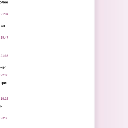
более
 21:04
тся
 19:47
 21:36
нег
 22:06
трит
 19:15
ин
 23:35
ы