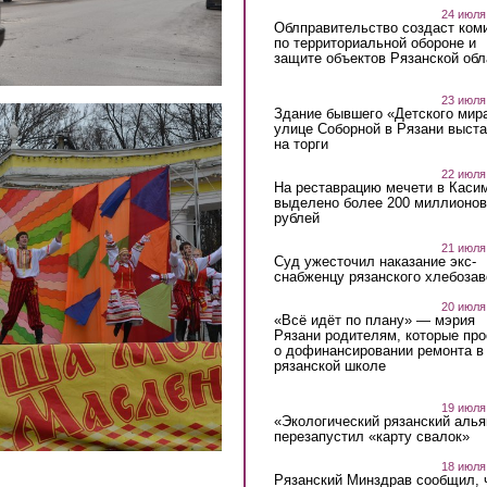
24 июля
Облправительство создаст ком
по территориальной обороне и
защите объектов Рязанской обл
23 июля
Здание бывшего «Детского мир
улице Соборной в Рязани выст
на торги
22 июля
На реставрацию мечети в Каси
выделено более 200 миллионов
рублей
21 июля
Суд ужесточил наказание экс-
снабженцу рязанского хлебоза
20 июля
«Всё идёт по плану» — мэрия
Рязани родителям, которые пр
о дофинансировании ремонта в
рязанской школе
19 июля
«Экологический рязанский алья
перезапустил «карту свалок»
18 июля
Рязанский Минздрав сообщил, 