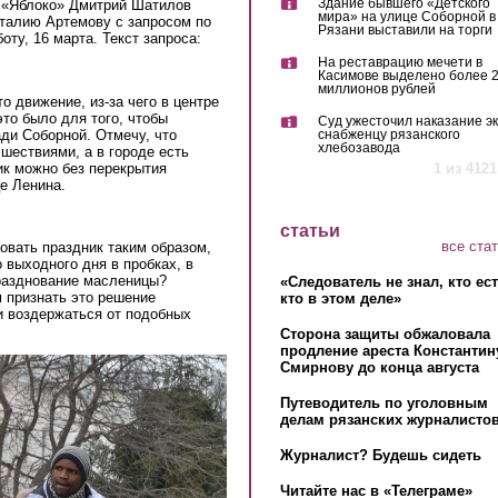
Здание бывшего «Детского
 «Яблоко» Дмитрий Шатилов
мира» на улице Соборной в
италию Артемову с запросом по
Рязани выставили на торги
оту, 16 марта. Текст запроса:
На реставрацию мечети в
Касимове выделено более 
миллионов рублей
о движение, из-за чего в центре
то было для того, чтобы
Суд ужесточил наказание эк
ди Соборной. Отмечу, что
снабженцу рязанского
хлебозавода
шествиями, а в городе есть
ик можно без перекрытия
1 из 4121
е Ленина.
ь:
статьи
все ста
овать праздник таким образом,
 выходного дня в пробках, в
празднование масленицы?
«Следователь не знал, кто ес
 признать это решение
кто в этом деле»
и воздержаться от подобных
Сторона защиты обжаловала
продление ареста Константин
Смирнову до конца августа
Путеводитель по уголовным
делам рязанских журналистов
Журналист? Будешь сидеть
Читайте нас в «Телеграме»