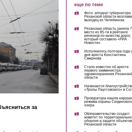
еще по теме
Фото: аппарат губернатора
Рязанской области возглав
выходец из Челябинска
Рязанская область заняла 7
место из 85-ти в рейтинге
регионов по качеству дорог,
который составило «РИА
Новости»
Исполнилось полтора года 
дня ареста Константина
Смирнова
Стало известно об аресте
первого замминистра
здравоохранения Рязанско
области
Начинается благоустройств
«Тропы Паустовского» в Со
Прокуратура нашла наруш
режима охраны Сегденского
озера
бъясниться за
Облправительство создаст
комитет по территориально
обороне и защите объектов
Рязанской области