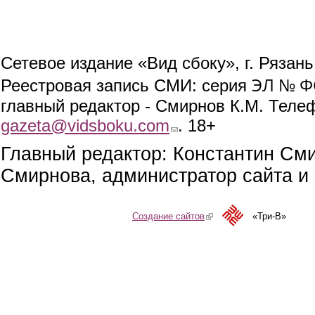
Сетевое издание «Вид сбоку», г. Рязан
ЭЛ № ФС
Реестровая запись СМИ: серия
главный редактор - Смирнов К.М. Телефо
gazeta@vidsboku.com
(link sends e-mail)
. 18+
Главный редактор: Константин См
Смирнова, администратор сайта и 
Создание сайтов
(link is external)
«Три-В»