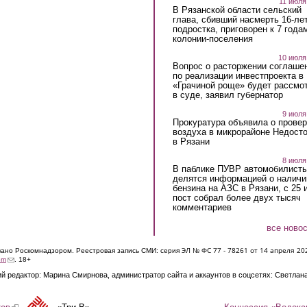
11 июля
В Рязанской области сельский
глава, сбивший насмерть 16-ле
подростка, приговорен к 7 года
колонии-поселения
10 июля
Вопрос о расторжении соглаше
по реализации инвестпроекта в
«Грачиной роще» будет рассмо
в суде, заявил губернатор
9 июля
Прокуратура объявила о провер
воздуха в микрорайоне Недост
в Рязани
8 июля
В паблике ПУВР автомобилист
делятся информацией о наличи
бензина на АЗС в Рязани, с 25 
пост собрал более двух тысяч
комментариев
все ново
ЭЛ № ФС 77 - 7826
1 от 14 апреля 20
овано Роскомнадзором. Реестровая запись СМИ: серия
(link sends e-mail)
om
. 18+
й редактор: Марина Смирнова, администратор сайта и аккаунтов в соцсетях: Светлан
Концессия «Водока