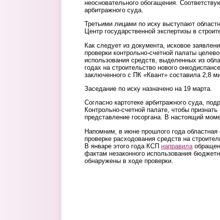
неосновательного обогащения. Соответствую
арбитражного суда.
Третьими лицами по иску выступают областн
Центр государственной экспертизы в строит
Как следует из документа, исковое заявлен
проверки контрольно-счетной палаты целево
использования средств, выделенных из обла
годах на строительство нового онкодиспансе
заключенного с ПК «Квант» составила 2,8 м
Заседание по иску назначено на 19 марта.
Согласно картотеке арбитражного суда, подр
Контрольно-счетной палате, чтобы признат
представление госоргана. В настоящий моме
Напомним, в июне прошлого года областная 
проверке расходования средств на строител
В январе этого года КСП
направила
обращени
фактам незаконного использования бюджетн
обнаружены в ходе проверки.