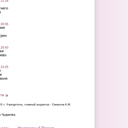
 22:16
тнего
м
 20:55
ния
трен
 20:43
ке
оево
 23:25
ы
и
июня
сти
20 г.
Учредитель, главный редактор - Смирнов К.М.
а Чудакова.
нала»
Неизвестный Павлов