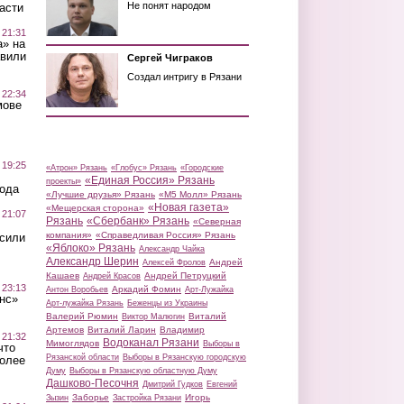
Не понят народом
асти
 21:31
а» на
авили
Сергей Чиграков
Создал интригу в Рязани
 22:34
мове
 19:25
«Атрон» Рязань
«Глобус» Рязань
«Городские
«Единая Россия» Рязань
проекты»
вода
«Лучшие друзья» Рязань
«М5 Молл» Рязань
«Новая газета»
«Мещерская сторона»
 21:07
Рязань
«Сбербанк» Рязань
«Северная
компания»
«Справедливая Россия» Рязань
осили
«Яблоко» Рязань
Александр Чайка
Александр Шерин
Андрей
Алексей Фролов
Кашаев
Андрей Петруцкий
Андрей Красов
 23:13
Аркадий Фомин
Антон Воробьев
Арт-Лужайка
нс»
Арт-лужайка Рязань
Беженцы из Украины
Валерий Рюмин
Виталий
Виктор Малюгин
Артемов
Виталий Ларин
Владимир
 21:32
Водоканал Рязани
Мимоглядов
Выборы в
что
Рязанской области
Выборы в Рязанскую городскую
более
Думу
Выборы в Рязанскую областную Думу
Дашково-Песочня
Дмитрий Гудков
Евгений
Заборье
Игорь
Зызин
Застройка Рязани