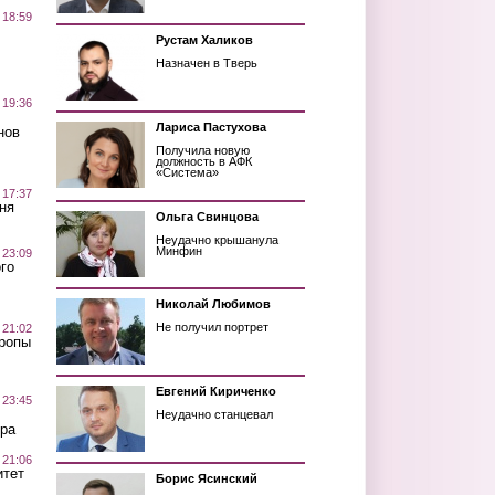
 18:59
Рустам Халиков
Назначен в Тверь
 19:36
Лариса Пастухова
нов
Получила новую
должность в АФК
«Система»
 17:37
ня
Ольга Свинцова
Неудачно крышанула
Минфин
 23:09
го
Николай Любимов
Не получил портрет
 21:02
Тропы
Евгений Кириченко
 23:45
Неудачно станцевал
ра
 21:06
итет
Борис Ясинский