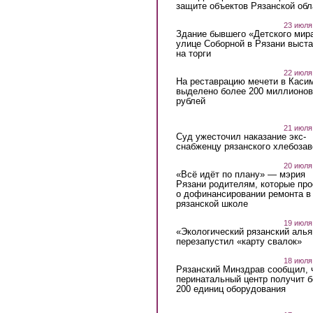
защите объектов Рязанской обл
23 июля
Здание бывшего «Детского мир
улице Соборной в Рязани выст
на торги
22 июля
На реставрацию мечети в Каси
выделено более 200 миллионов
рублей
21 июля
Суд ужесточил наказание экс-
снабженцу рязанского хлебоза
20 июля
«Всё идёт по плану» — мэрия
Рязани родителям, которые пр
о дофинансировании ремонта в
рязанской школе
19 июля
«Экологический рязанский алья
перезапустил «карту свалок»
18 июля
Рязанский Минздрав сообщил, 
перинатальный центр получит 
200 единиц оборудования