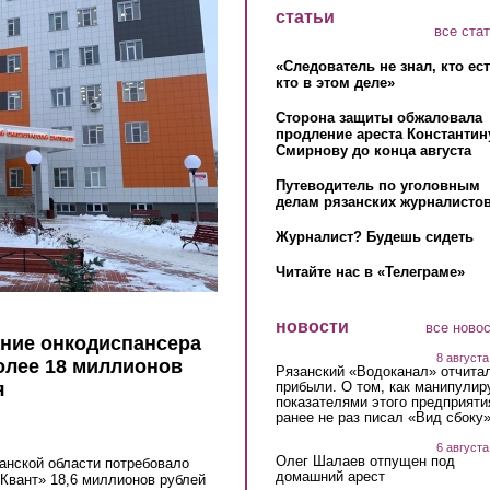
статьи
все ста
«Следователь не знал, кто ес
кто в этом деле»
Сторона защиты обжаловала
продление ареста Константин
Смирнову до конца августа
Путеводитель по уголовным
делам рязанских журналистов
Журналист? Будешь сидеть
Читайте нас в «Телеграме»
новости
все ново
ание онкодиспансера
8 августа
олее 18 миллионов
Рязанский «Водоканал» отчита
прибыли. О том, как манипулир
я
показателями этого предприяти
ранее не раз писал «Вид сбоку
6 августа
Олег Шалаев отпущен под
анской области потребовало
домашний арест
«Квант» 18,6 миллионов рублей