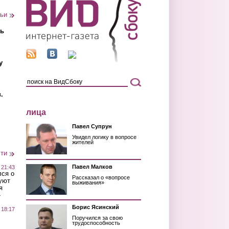
тьи
ть
у
.
лица
Павел Супрун
Увидел логику в вопросе
жителей
сти
Павел Малков
 21:43
лся о
Рассказал о «вопросе
уют
выживания»
я
»
Борис Ясинский
 18:17
Поручился за свою
трудоспособность