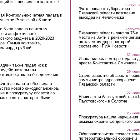
щий иск появился в картотеке
4 августа
Фото: аппарат губернатора
Рязанской области возглавил
ая Контрольно-счетная палата и
выходец из Челябинска
ельстве Рязанской области.
ие было подано по итогам
3 августа
Рязанская область заняла 73-е
го и эффективного
место из 85-ти в рейтинге регио
стного бюджета в 2020-2023
по качеству дорог, который
ра. Сумма контракта,
составило «РИА Новости»
иллиарда рублей.
31 июля
Исполнилось полтора года со д
ареста Константина Смирнова
ядчик также подал иск к
ь недействительным
29 июля
нт иск оставлен без движения.
Стало известно об аресте перво
замминистра здравоохранения
счетная палата объявила о
Рязанской области
ьство нового онкодиспансенра.
е в прокуратуру области по
27 июля
Начинается благоустройство «
ых средств, которые были
Паустовского» в Солотче
25 июля
Прокуратура нашла нарушения
режима охраны Сегденского озе
24 июля
Облправительство создаст ком
по территориальной обороне и