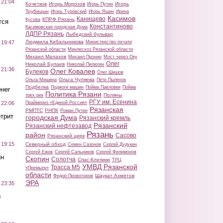
 21:04
Кочетков
Игорь Морозов
Игорь
Игорь Путин
Трубицын
Игорь Туровский
Игорь Яшин
Ирина
Касимов
Канищево
КПРФ Рязань
Кусова
тся
Константиново
Касимовская городская Дума
ЛДПР Рязань
Лыбедский бульвар
Людмила Кибальникова
Министерство печати
 19:47
Рязанской области
Минлесхоз Рязанской области
Михаил Малахов
Михаил Пронин
Мост через Оку
Олег
Николай Булаев
Николай Пилюгин
 21:36
Олег Ковалев
Булеков
Олег Шишов
Ольга Чуляева
Ольга Мишина
Петр Пыленок
Подбелка
Поджоги машин
Пойма Павловки
Пойма
нег
Политика Рязани
Поляны
трех рек
РГУ им. Есенина
Праймериз «Единой России»
 22:06
Рязанская
РМПТС
РНПК
Роман Путин
трит
городская Дума
Рязанский кремль
Рязанский
Рязанский нефтезавод
Рязань
район
Сасово
Рязанский цирк
 19:15
Северный обход
Семен Сазонов
Сергей Дудукин
Сергей Ежов
Сергей Сальников
Сергей Филимонов
ин
Скопин
Солотча
Спас-Клепики
ТРЦ
УМВД Рязанской
Трасса М5
«Премьер»
области
Шаукат Ахметов
Федор Провоторов
ЭРА
 23:35
ы