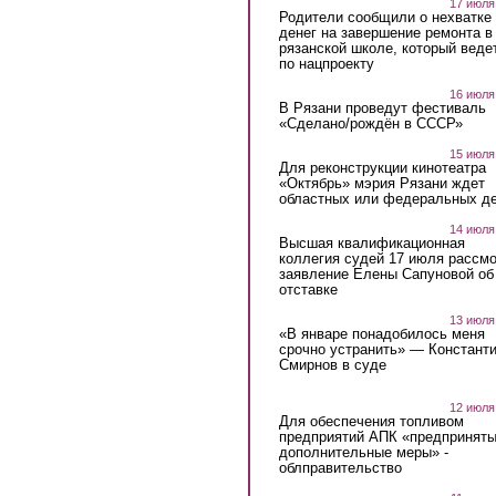
17 июля
Родители сообщили о нехватке
денег на завершение ремонта в
рязанской школе, который веде
по нацпроекту
16 июля
В Рязани проведут фестиваль
«Сделано/рождён в СССР»
15 июля
Для реконструкции кинотеатра
«Октябрь» мэрия Рязани ждет
областных или федеральных де
14 июля
Высшая квалификационная
коллегия судей 17 июля рассмо
заявление Елены Сапуновой об
отставке
13 июля
«В январе понадобилось меня
срочно устранить» — Констант
Смирнов в суде
12 июля
Для обеспечения топливом
предприятий АПК «предпринят
дополнительные меры» -
облправительство