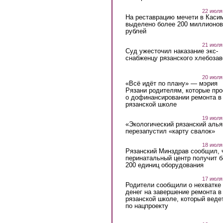
22 июля
На реставрацию мечети в Каси
выделено более 200 миллионов
рублей
21 июля
Суд ужесточил наказание экс-
снабженцу рязанского хлебоза
20 июля
«Всё идёт по плану» — мэрия
Рязани родителям, которые пр
о дофинансировании ремонта в
рязанской школе
19 июля
«Экологический рязанский алья
перезапустил «карту свалок»
18 июля
Рязанский Минздрав сообщил, 
перинатальный центр получит 
200 единиц оборудования
17 июля
Родители сообщили о нехватке
денег на завершение ремонта в
рязанской школе, который веде
по нацпроекту