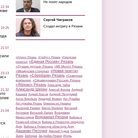
Не понят народом
 22:34
мове
Сергей Чиграков
Создал интригу в Рязани
 19:25
вода
 21:07
осили
«Атрон» Рязань
«Глобус» Рязань
«Городские
«Единая Россия» Рязань
проекты»
«Лучшие друзья» Рязань
«М5 Молл» Рязань
«Новая газета»
«Мещерская сторона»
 23:13
Рязань
«Сбербанк» Рязань
«Северная
нс»
компания»
«Справедливая Россия» Рязань
«Яблоко» Рязань
Александр Чайка
Александр Шерин
 21:32
Андрей
Алексей Фролов
что
Кашаев
Андрей Петруцкий
Андрей Красов
более
Аркадий Фомин
Антон Воробьев
Арт-Лужайка
Арт-лужайка Рязань
Беженцы из Украины
Валерий Рюмин
Виталий
Виктор Малюгин
 21:04
Артемов
Виталий Ларин
Владимир
Водоканал Рязани
Мимоглядов
Выборы в
Рязанской области
Выборы в Рязанскую городскую
тся
Думу
Выборы в Рязанскую областную Думу
Дашково-Песочня
Дмитрий Гудков
Евгений
Заборье
Игорь
Зызин
Застройка Рязани