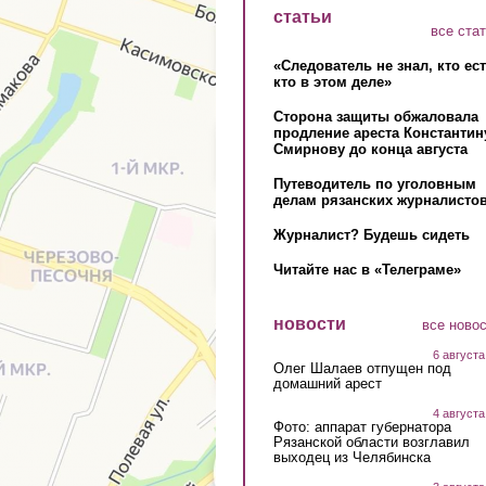
статьи
все ста
«Следователь не знал, кто ес
кто в этом деле»
Сторона защиты обжаловала
продление ареста Константин
Смирнову до конца августа
Путеводитель по уголовным
делам рязанских журналистов
Журналист? Будешь сидеть
Читайте нас в «Телеграме»
новости
все ново
6 августа
Олег Шалаев отпущен под
домашний арест
4 августа
Фото: аппарат губернатора
Рязанской области возглавил
выходец из Челябинска