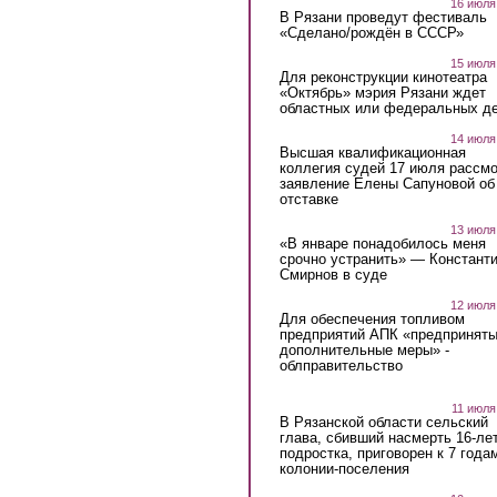
16 июля
В Рязани проведут фестиваль
«Сделано/рождён в СССР»
15 июля
Для реконструкции кинотеатра
«Октябрь» мэрия Рязани ждет
областных или федеральных де
14 июля
Высшая квалификационная
коллегия судей 17 июля рассмо
заявление Елены Сапуновой об
отставке
13 июля
«В январе понадобилось меня
срочно устранить» — Констант
Смирнов в суде
12 июля
Для обеспечения топливом
предприятий АПК «предпринят
дополнительные меры» -
облправительство
11 июля
В Рязанской области сельский
глава, сбивший насмерть 16-ле
подростка, приговорен к 7 года
колонии-поселения