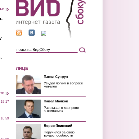
тьи
ть
у
.
лица
Павел Супрун
Увидел логику в вопросе
жителей
сти
Павел Малков
 18:17
Рассказал о «вопросе
выживания»
 18:59
Борис Ясинский
Поручился за свою
трудоспособность