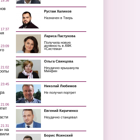
 19:36
нов
Рустам Халиков
Назначен в Тверь
 17:37
ня
Лариса Пастухова
Получила новую
должность в АФК
 23:09
«Система»
го
Ольга Свинцова
 21:02
Неудачно крышанула
Тропы
Минфин
 23:45
Николай Любимов
ра
Не получил портрет
 21:06
итет
Евгений Кириченко
асти
Неудачно станцевал
 21:31
а» на
авили
Борис Ясинский