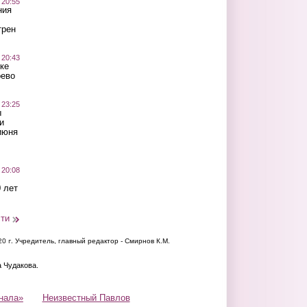
 20:55
ния
трен
 20:43
ке
оево
 23:25
ы
и
июня
 20:08
 лет
сти
20 г.
Учредитель, главный редактор - Смирнов К.М.
а Чудакова.
нала»
Неизвестный Павлов