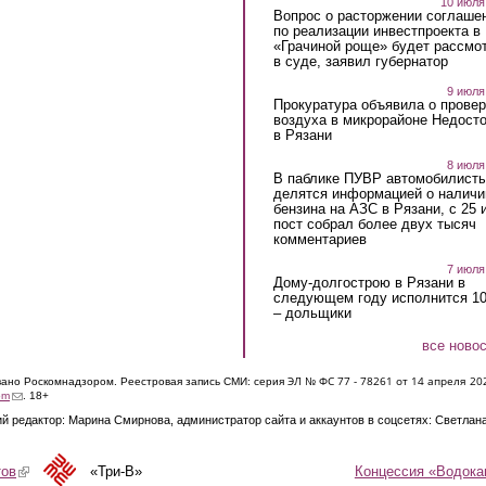
10 июля
Вопрос о расторжении соглаше
по реализации инвестпроекта в
«Грачиной роще» будет рассмо
в суде, заявил губернатор
9 июля
Прокуратура объявила о провер
воздуха в микрорайоне Недост
в Рязани
8 июля
В паблике ПУВР автомобилист
делятся информацией о наличи
бензина на АЗС в Рязани, с 25 
пост собрал более двух тысяч
комментариев
7 июля
Дому-долгострою в Рязани в
следующем году исполнится 10
– дольщики
все ново
ЭЛ № ФС 77 - 7826
1 от 14 апреля 20
овано Роскомнадзором. Реестровая запись СМИ: серия
(link sends e-mail)
om
. 18+
й редактор: Марина Смирнова, администратор сайта и аккаунтов в соцсетях: Светлан
Концессия «Водока
тов
(link is external)
«Три-В»