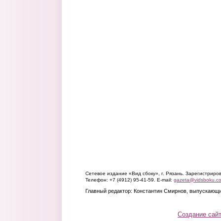
Сетевое издание «Вид сбоку», г. Рязань. Зарегистрир
Телефон: +7 (4912) 95-41-59. E-mail:
gazeta@vidsboku.c
Главный редактор: Константин Смирнов, выпускающи
Создание сай