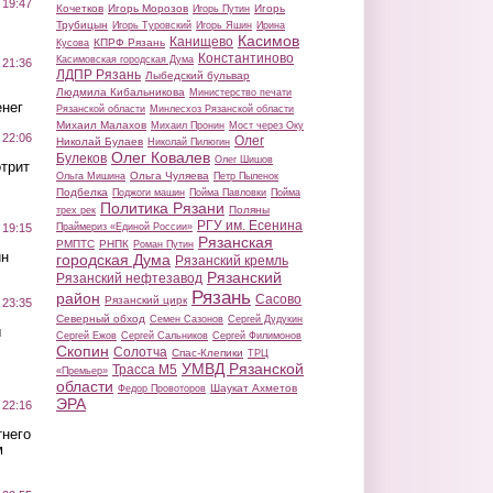
 19:47
Кочетков
Игорь Морозов
Игорь
Игорь Путин
Трубицын
Игорь Туровский
Игорь Яшин
Ирина
Касимов
Канищево
КПРФ Рязань
Кусова
Константиново
Касимовская городская Дума
 21:36
ЛДПР Рязань
Лыбедский бульвар
Людмила Кибальникова
Министерство печати
нег
Рязанской области
Минлесхоз Рязанской области
Михаил Малахов
Михаил Пронин
Мост через Оку
 22:06
Олег
Николай Булаев
Николай Пилюгин
Олег Ковалев
Булеков
Олег Шишов
трит
Ольга Чуляева
Ольга Мишина
Петр Пыленок
Подбелка
Поджоги машин
Пойма Павловки
Пойма
Политика Рязани
Поляны
трех рек
РГУ им. Есенина
Праймериз «Единой России»
 19:15
Рязанская
РМПТС
РНПК
Роман Путин
ин
городская Дума
Рязанский кремль
Рязанский
Рязанский нефтезавод
Рязань
район
Сасово
Рязанский цирк
 23:35
Северный обход
Семен Сазонов
Сергей Дудукин
ы
Сергей Ежов
Сергей Сальников
Сергей Филимонов
Скопин
Солотча
Спас-Клепики
ТРЦ
УМВД Рязанской
Трасса М5
«Премьер»
области
Шаукат Ахметов
Федор Провоторов
ЭРА
 22:16
тнего
м