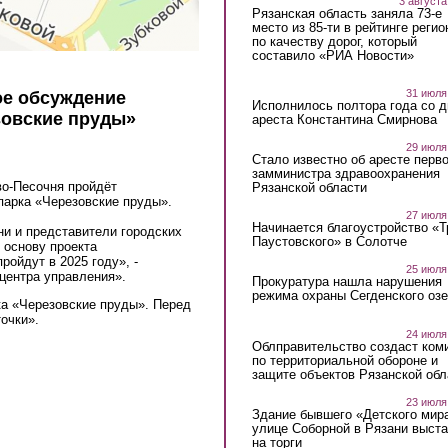
3 августа
Рязанская область заняла 73-е
место из 85-ти в рейтинге регио
по качеству дорог, который
составило «РИА Новости»
31 июля
ое обсуждение
Исполнилось полтора года со д
зовские пруды»
ареста Константина Смирнова
29 июля
Стало известно об аресте перво
замминистра здравоохранения
во-Песочня пройдёт
Рязанской области
парка «Черезовские пруды».
27 июля
Начинается благоустройство «
ни и представители городских
Паустовского» в Солотче
 основу проекта
ройдут в 2025 году», -
25 июля
центра управления».
Прокуратура нашла нарушения
режима охраны Сегденского озе
рка «Черезовские пруды». Перед
точки».
24 июля
Облправительство создаст ком
по территориальной обороне и
защите объектов Рязанской обл
23 июля
Здание бывшего «Детского мир
улице Соборной в Рязани выст
на торги