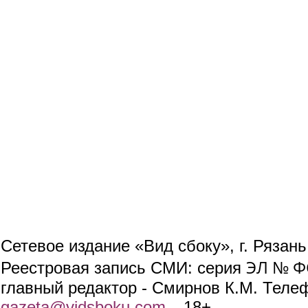
Сетевое издание «Вид сбоку», г. Рязан
ЭЛ № ФС
Реестровая запись СМИ: серия
главный редактор - Смирнов К.М. Телефо
gazeta@vidsboku.com
(link sends e-mail)
. 18+