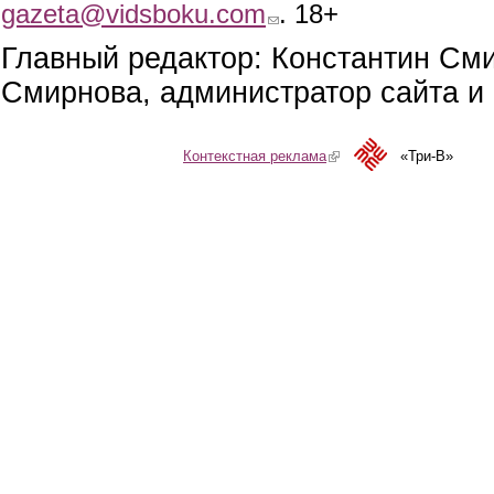
gazeta@vidsboku.com
(link sends e-mail)
. 18+
Главный редактор: Константин См
Смирнова, администратор сайта и 
Контекстная реклама
(link is external)
«Три-В»