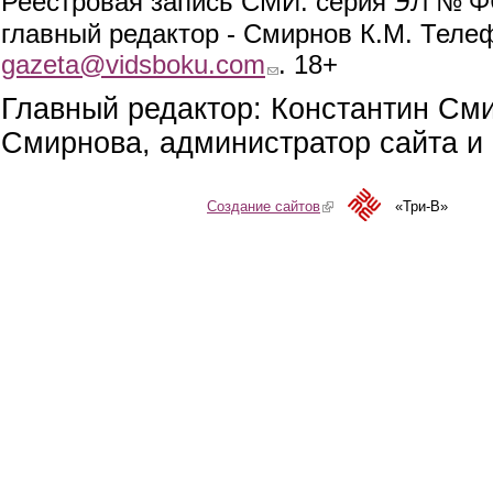
ЭЛ № ФС
Реестровая запись СМИ: серия
главный редактор - Смирнов К.М. Телефо
gazeta@vidsboku.com
(link sends e-mail)
. 18+
Главный редактор: Константин См
Смирнова, администратор сайта и 
Создание сайтов
(link is external)
«Три-В»