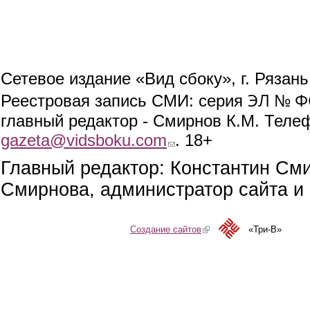
Сетевое издание «Вид сбоку», г. Рязан
ЭЛ № ФС
Реестровая запись СМИ: серия
главный редактор - Смирнов К.М. Телефо
gazeta@vidsboku.com
(link sends e-mail)
. 18+
Главный редактор: Константин См
Смирнова, администратор сайта и 
Создание сайтов
(link is external)
«Три-В»