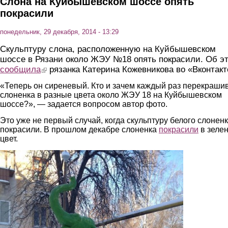
Слона на Куйбышевском шоссе опять
покрасили
понедельник, 29 декабря, 2014 - 13:29
Скульптуру слона, расположенную на Куйбышевском
шоссе в Рязани около ЖЭУ №18 опять покрасили. Об э
сообщила
(link is external)
рязанка Катерина Кожевникова во «Вконтакт
«Теперь он сиреневый. Кто и зачем каждый раз перекраши
слоненка в разные цвета около ЖЭУ 18 на Куйбышевском
шоссе?», — задается вопросом автор фото.
Это уже не первый случай, когда скульптуру белого слонен
покрасили. В прошлом декабре слоненка
покрасили
в зеле
цвет.
2.jpg