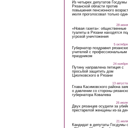
Из четырех депутатов Госдумы 
Рязанской области против
повышения пенсионного возраст
июля проголосовал только оди
28 июня
«Новая газета»: общественные
туалеты в Рязани находятся по
угрозой уничтожения
5 октября
Губернатор поздравил рязански
учителей с профессиональным
праздником
24 ноября
Путину направлена петиция с
просьбой защитить дом
Циолковского в Рязани
13 августа
Глава Касимовского района зая
о давлении со стороны рязанск
губернатора Ковалева
26 июля
Двух рязанцев осудили за убий
престарелой женщины из-за ден
21 июля
Кандидат в депутаты Госдумы 