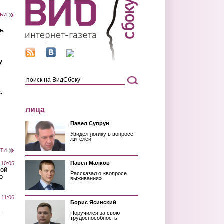
тьи
ть
у
.
лица
Павел Супрун
Увидел логику в вопросе
жителей
сти
Павел Малков
 10:05
ной
Рассказал о «вопросе
о
выживания»
 11:06
Борис Ясинский
й
Поручился за свою
трудоспособность