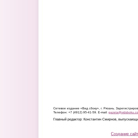
Сетевое издание «Вид сбоку», г. Рязань. Зарегистрир
Телефон: +7 (4912) 95-41-59. E-mail:
gazeta@vidsboku.c
Главный редактор: Константин Смирнов, выпускающи
Создание сай