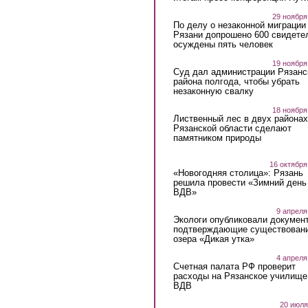
29 ноября
По делу о незаконной миграции
Рязани допрошено 600 свидете
осуждены пять человек
19 ноября
Суд дал администрации Рязанс
района полгода, чтобы убрать
незаконную свалку
18 ноября
Лиственный лес в двух районах
Рязанской области сделают
памятником природы
16 октября
«Новогодняя столица»: Рязань
решила провести «Зимний день
ВДВ»
9 апреля
Экологи опубликовали докумен
подтверждающие существован
озера «Дикая утка»
4 апреля
Счетная палата РФ проверит
расходы на Рязанское училище
ВДВ
20 июля