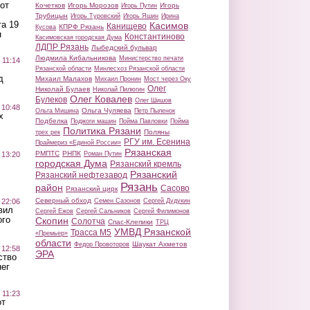
от
Кочетков
Игорь Морозов
Игорь
Игорь Путин
Трубицын
Игорь Туровский
Игорь Яшин
Ирина
а 19
Касимов
Канищево
КПРФ Рязань
Кусова
н
Константиново
Касимовская городская Дума
ЛДПР Рязань
Лыбедский бульвар
Людмила Кибальникова
Министерство печати
 11:14
Рязанской области
Минлесхоз Рязанской области
д
Михаил Малахов
Михаил Пронин
Мост через Оку
Олег
Николай Булаев
Николай Пилюгин
Олег Ковалев
Булеков
Олег Шишов
 10:48
Ольга Чуляева
Ольга Мишина
Петр Пыленок
х
Подбелка
Поджоги машин
Пойма Павловки
Пойма
Политика Рязани
Поляны
трех рек
РГУ им. Есенина
Праймериз «Единой России»
Рязанская
РМПТС
РНПК
Роман Путин
 13:20
городская Дума
Рязанский кремль
Рязанский
Рязанский нефтезавод
Рязань
район
Сасово
Рязанский цирк
Северный обход
Семен Сазонов
Сергей Дудукин
 22:06
вил
Сергей Ежов
Сергей Сальников
Сергей Филимонов
ого
Скопин
Солотча
Спас-Клепики
ТРЦ
УМВД Рязанской
Трасса М5
«Премьер»
области
Шаукат Ахметов
Федор Провоторов
 12:58
ЭРА
ство
ег
 11:23
от