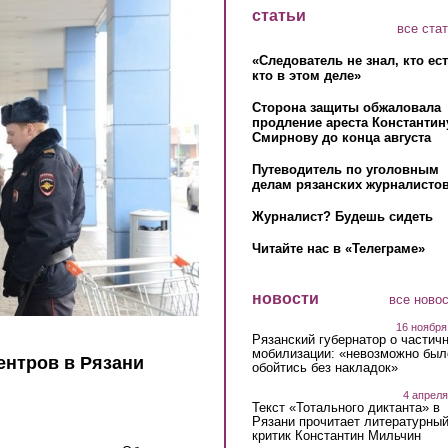
статьи
все ста
«Следователь не знал, кто ес
кто в этом деле»
Сторона защиты обжаловала
продление ареста Константин
Смирнову до конца августа
Путеводитель по уголовным
делам рязанских журналистов
Журналист? Будешь сидеть
Читайте нас в «Телеграме»
новости
все ново
16 ноября
Рязанский губернатор о частич
мобилизации: «невозможно был
ентров в Рязани
обойтись без накладок»
4 апреля
Текст «Тотального диктанта» в
Рязани прочитает литературны
критик Константин Мильчин