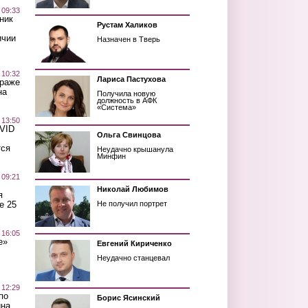
 09:33
ник
Рустам Халиков
ичии
Назначен в Тверь
 10:32
Лариса Пастухова
краже
на
Получила новую
должность в АФК
«Система»
 13:50
OVID
Ольга Свинцова
тся
Неудачно крышанула
Минфин
 09:21
Николай Любимов
я
е 25
Не получил портрет
 16:05
е»
Евгений Кириченко
Неудачно станцевал
 12:29
по
Борис Ясинский
ина