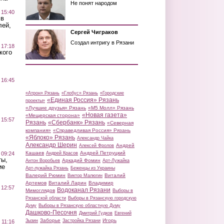
Не понят народом
 15:40
 в
лей,
Сергей Чиграков
Создал интригу в Рязани
 17:18
кого
 16:45
«Атрон» Рязань
«Глобус» Рязань
«Городские
«Единая Россия» Рязань
проекты»
«Лучшие друзья» Рязань
«М5 Молл» Рязань
«Новая газета»
«Мещерская сторона»
 15:57
Рязань
«Сбербанк» Рязань
«Северная
компания»
«Справедливая Россия» Рязань
«Яблоко» Рязань
Александр Чайка
Александр Шерин
Андрей
Алексей Фролов
Кашаев
Андрей Петруцкий
 09:24
Андрей Красов
ты,
Аркадий Фомин
Антон Воробьев
Арт-Лужайка
ие
Арт-лужайка Рязань
Беженцы из Украины
Валерий Рюмин
Виталий
Виктор Малюгин
Артемов
Виталий Ларин
Владимир
 12:57
Водоканал Рязани
Мимоглядов
Выборы в
Рязанской области
Выборы в Рязанскую городскую
Думу
Выборы в Рязанскую областную Думу
Дашково-Песочня
Дмитрий Гудков
Евгений
Заборье
Игорь
Зызин
Застройка Рязани
 11:16