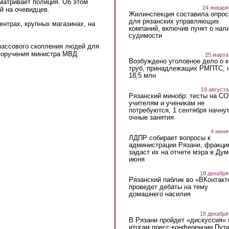
матривает полиция. Об этом
24 января
l)
й на очевидцев.
Жилинспекция составила опрос
для рязанских управляющих
ентрах, крупных магазинах, на
компаний, включив пункт о нал
судимости
массового скопления людей для
поручения министра МВД.
25 марта
Возбуждено уголовное дело о 
труб, принадлежащих РМПТС, 
18,5 млн
19 августа
Рязанский минобр: тесты на C
учителям и ученикам не
потребуются, 1 сентября начну
очные занятия
4 июня
ЛДПР собирает вопросы к
администрации Рязани, фракци
задаст их на отчете мэра в Дум
июня
18 декабря
Рязанский паблик во «ВКонтакт
проведет дебаты на тему
домашнего насилия
18 декабря
В Рязани пройдет «дискуссия» 
итогам пресс-конференции Пут