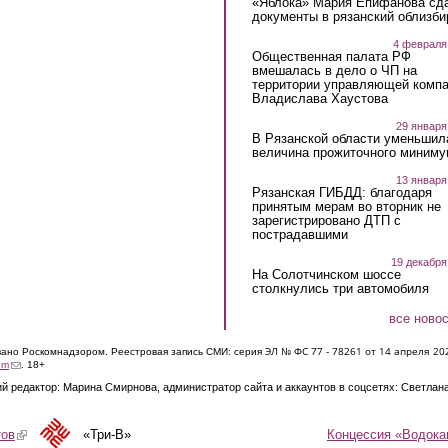
«Яблока» Мария Епифанова сд
документы в рязанский облизби
4 февраля
Общественная палата РФ
вмешалась в дело о ЧП на
территории управляющей комп
Владислава Хаустова
29 января
В Рязанской области уменьшил
величина прожиточного миниму
13 января
Рязанская ГИБДД: благодаря
принятым мерам во вторник не
зарегистрировано ДТП с
пострадавшими
19 декабря
На Солотчинском шоссе
столкнулись три автомобиля
все ново
ЭЛ № ФС 77 - 7826
1 от 14 апреля 20
овано Роскомнадзором. Реестровая запись СМИ: серия
(link sends e-mail)
om
. 18+
й редактор: Марина Смирнова, администратор сайта и аккаунтов в соцсетях: Светлан
Концессия «Водока
тов
(link is external)
«Три-В»