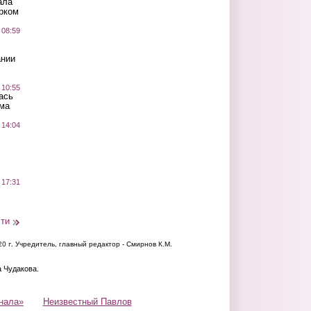
ала
рком
 08:59
ании
 10:55
ась
ма
 14:04
 17:31
сти
20 г.
Учредитель, главный редактор - Смирнов К.М.
а Чудакова.
нала»
Неизвестный Павлов