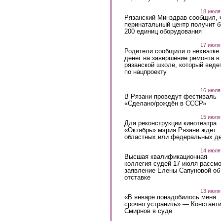
18 июля
Рязанский Минздрав сообщил, 
перинатальный центр получит 
200 единиц оборудования
17 июля
Родители сообщили о нехватке
денег на завершение ремонта в
рязанской школе, который веде
по нацпроекту
16 июля
В Рязани проведут фестиваль
«Сделано/рождён в СССР»
15 июля
Для реконструкции кинотеатра
«Октябрь» мэрия Рязани ждет
областных или федеральных де
14 июля
Высшая квалификационная
коллегия судей 17 июля рассмо
заявление Елены Сапуновой об
отставке
13 июля
«В январе понадобилось меня
срочно устранить» — Констант
Смирнов в суде