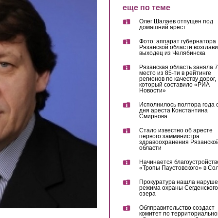
еще по теме
Олег Шалаев отпущен под
домашний арест
Фото: аппарат губернатора
Рязанской области возглав
выходец из Челябинска
Рязанская область заняла 7
место из 85-ти в рейтинге
регионов по качеству дорог,
который составило «РИА
Новости»
Исполнилось полтора года 
дня ареста Константина
Смирнова
Стало известно об аресте
первого замминистра
здравоохранения Рязанско
области
Начинается благоустройств
«Тропы Паустовского» в Со
Прокуратура нашла наруш
режима охраны Сегденского
озера
Облправительство создаст
комитет по территориально