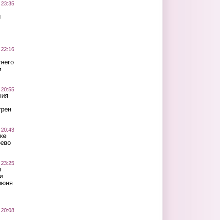
 23:35
ы
 22:16
тнего
м
 20:55
ния
трен
 20:43
ке
оево
 23:25
ы
и
июня
 20:08