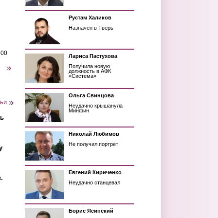
Рустам Халиков
Назначен в Тверь
200
Лариса Пастухова
Получила новую
следующая ›
должность в АФК
«Система»
Ольга Свинцова
тьи
Неудачно крышанула
Минфин
ть
Николай Любимов
Не получил портрет
у
Евгений Кириченко
.
Неудачно станцевал
Борис Ясинский