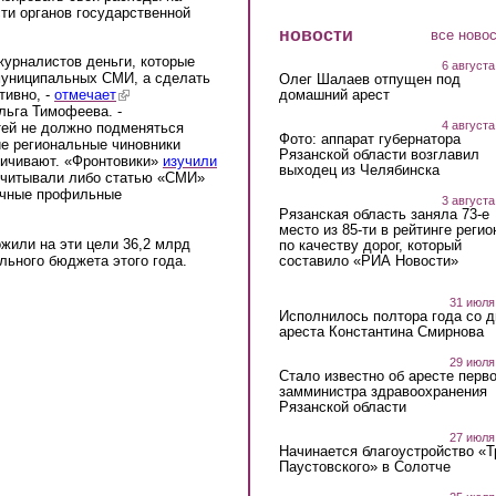
и органов государственной
новости
все ново
журналистов деньги, которые
6 августа
муниципальных СМИ, а сделать
Олег Шалаев отпущен под
тивно, -
отмечает
(link is external)
домашний арест
ьга Тимофеева. -
4 августа
тей не должно подменяться
Фото: аппарат губернатора
ие региональные чиновники
Рязанской области возглавил
личивают. «Фронтовики»
изучили
выходец из Челябинска
учитывали либо статью «СМИ»
личные профильные
3 августа
Рязанская область заняла 73-е
место из 85-ти в рейтинге регио
жили на эти цели 36,2 млрд
по качеству дорог, который
льного бюджета этого года.
составило «РИА Новости»
31 июля
Исполнилось полтора года со д
ареста Константина Смирнова
29 июля
Стало известно об аресте перво
замминистра здравоохранения
Рязанской области
27 июля
Начинается благоустройство «
Паустовского» в Солотче