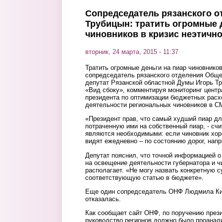
Сопредседатель рязанского 
Трубицын: тратить огромные 
чиновников в кризис неэтичн
вторник, 24 марта, 2015 - 11:37
Тратить огромные деньги на пиар чиновников
сопредседатель рязанского отделения Обще
депутат Рязанской областной Думы Игорь Т
«Вид сбоку», комментируя мониторинг цен
президента по оптимизации бюджетных расх
деятельности региональных чиновников в С
«Президент прав, что самый худший пиар дл
потраченную ими на собственный пиар, - счи
являются необходимыми: если чиновник хоро
видят ежедневно – по состоянию дорог, напр
Депутат пояснил, что точной информацией о 
на освещение деятельности губернатора и ч
располагает. «Не могу назвать конкретную 
соответствующую статью в бюджете».
Еще один сопредседатель ОНФ Людмила Ки
отказалась.
Как сообщает сайт ОНФ, по поручению през
руководство регионов должно было проанал