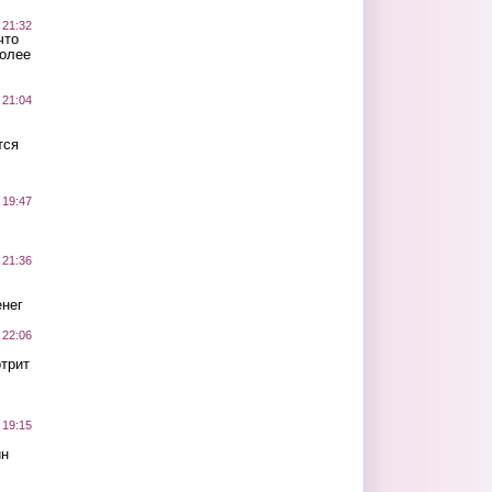
 21:32
что
более
 21:04
тся
 19:47
 21:36
нег
 22:06
трит
 19:15
ин