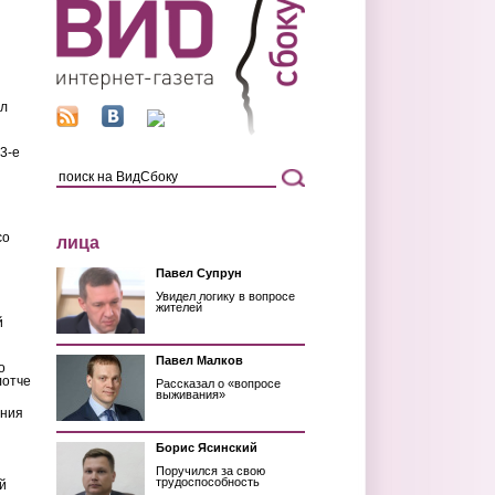
ил
3-е
со
лица
Павел Супрун
Увидел логику в вопросе
жителей
й
Павел Малков
о
лотче
Рассказал о «вопросе
выживания»
ения
Борис Ясинский
Поручился за свою
трудоспособность
й