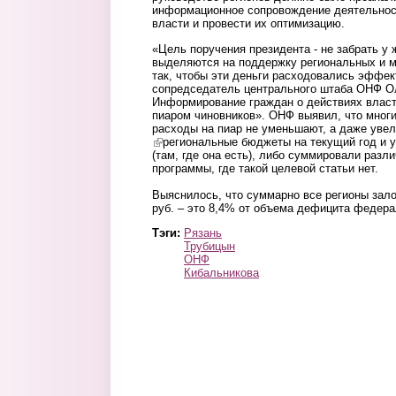
информационное сопровождение деятельност
власти и провести их оптимизацию.
«Цель поручения президента - не забрать у 
выделяются на поддержку региональных и 
так, чтобы эти деньги расходовались эффек
сопредседатель центрального штаба ОНФ Ол
Информирование граждан о действиях влас
пиаром чиновников». ОНФ выявил, что мног
расходы на пиар не уменьшают, а даже уве
(link is external)
региональные бюджеты на текущий год и 
(там, где она есть), либо суммировали раз
программы, где такой целевой статьи нет.
Выяснилось, что суммарно все регионы зало
руб. – это 8,4% от объема дефицита федера
Тэги:
Рязань
Трубицын
ОНФ
Кибальникова