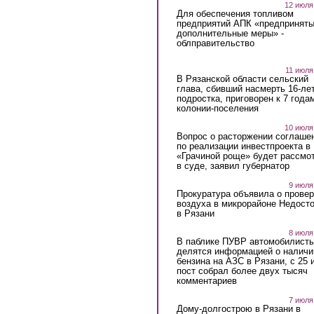
12 июля
Для обеспечения топливом
предприятий АПК «предпринят
дополнительные меры» -
облправительство
11 июля
В Рязанской области сельский
глава, сбивший насмерть 16-ле
подростка, приговорен к 7 года
колонии-поселения
10 июля
Вопрос о расторжении соглаше
по реализации инвестпроекта в
«Грачиной роще» будет рассмо
в суде, заявил губернатор
9 июля
Прокуратура объявила о провер
воздуха в микрорайоне Недост
в Рязани
8 июля
В паблике ПУВР автомобилист
делятся информацией о наличи
бензина на АЗС в Рязани, с 25 
пост собрал более двух тысяч
комментариев
7 июля
Дому-долгострою в Рязани в