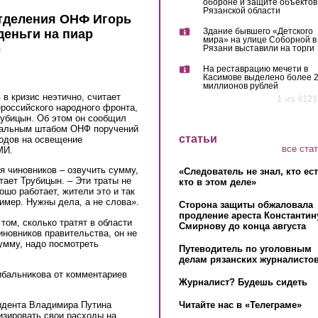
обороне и защите объектов
Рязанской области
отделения ОНФ Игорь
Здание бывшего «Детского
деньги на пиар
мира» на улице Соборной в
о
Рязани выставили на торги
На реставрацию мечети в
Касимове выделено более 
миллионов рублей
 в кризис неэтично, считает
1 из 4121
российского народного фронта,
рубицын. Об этом он сообщил
тральным штабом ОНФ поручений
статьи
одов на освещение
все ста
МИ.
я чиновников – озвучить сумму,
«Следователь не знал, кто ес
тает Трубицын. – Эти траты не
кто в этом деле»
шо работает, жители это и так
имер. Нужны дела, а не слова».
Сторона защиты обжаловала
продление ареста Константин
том, сколько тратят в области
Смирнову до конца августа
иновников правительства, он не
сумму, надо посмотреть
Путеводитель по уголовным
делам рязанских журналистов
бальникова от комментариев
Журналист? Будешь сидеть
Читайте нас в «Телеграме»
идента Владимира Путина
изировать свои расходы на