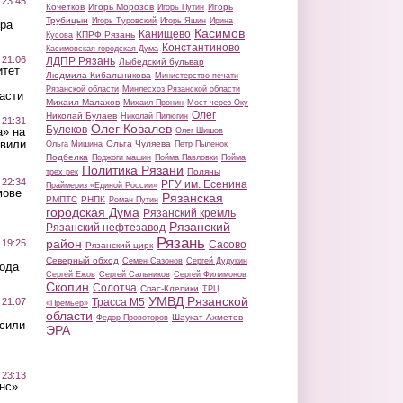
 23:45
Кочетков
Игорь Морозов
Игорь
Игорь Путин
Трубицын
Игорь Туровский
Игорь Яшин
Ирина
ра
Касимов
Канищево
КПРФ Рязань
Кусова
Константиново
Касимовская городская Дума
 21:06
ЛДПР Рязань
Лыбедский бульвар
итет
Людмила Кибальникова
Министерство печати
Рязанской области
Минлесхоз Рязанской области
асти
Михаил Малахов
Михаил Пронин
Мост через Оку
Олег
Николай Булаев
Николай Пилюгин
 21:31
Олег Ковалев
Булеков
а» на
Олег Шишов
авили
Ольга Чуляева
Ольга Мишина
Петр Пыленок
Подбелка
Поджоги машин
Пойма Павловки
Пойма
Политика Рязани
Поляны
трех рек
 22:34
РГУ им. Есенина
Праймериз «Единой России»
мове
Рязанская
РМПТС
РНПК
Роман Путин
городская Дума
Рязанский кремль
Рязанский
Рязанский нефтезавод
Рязань
район
 19:25
Сасово
Рязанский цирк
Северный обход
Семен Сазонов
Сергей Дудукин
вода
Сергей Ежов
Сергей Сальников
Сергей Филимонов
Скопин
Солотча
Спас-Клепики
ТРЦ
УМВД Рязанской
 21:07
Трасса М5
«Премьер»
области
Шаукат Ахметов
Федор Провоторов
осили
ЭРА
 23:13
нс»