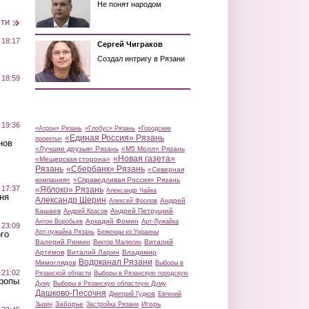
Не понят народом
сти
 18:17
Сергей Чиграков
Создал интригу в Рязани
 18:59
 19:36
«Атрон» Рязань
«Глобус» Рязань
«Городские
«Единая Россия» Рязань
проекты»
нов
«Лучшие друзья» Рязань
«М5 Молл» Рязань
«Новая газета»
«Мещерская сторона»
Рязань
«Сбербанк» Рязань
«Северная
компания»
«Справедливая Россия» Рязань
 17:37
«Яблоко» Рязань
Александр Чайка
ня
Александр Шерин
Андрей
Алексей Фролов
Кашаев
Андрей Петруцкий
Андрей Красов
Аркадий Фомин
Антон Воробьев
Арт-Лужайка
 23:09
Арт-лужайка Рязань
Беженцы из Украины
го
Валерий Рюмин
Виталий
Виктор Малюгин
Артемов
Виталий Ларин
Владимир
Водоканал Рязани
Мимоглядов
Выборы в
 21:02
Рязанской области
Выборы в Рязанскую городскую
Тропы
Думу
Выборы в Рязанскую областную Думу
Дашково-Песочня
Дмитрий Гудков
Евгений
Заборье
Игорь
Зызин
Застройка Рязани