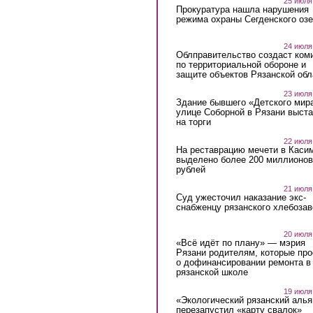
25 июля
Прокуратура нашла нарушения
режима охраны Сегденского озе
24 июля
Облправительство создаст ком
по территориальной обороне и
защите объектов Рязанской обл
23 июля
Здание бывшего «Детского мир
улице Соборной в Рязани выст
на торги
22 июля
На реставрацию мечети в Каси
выделено более 200 миллионов
рублей
21 июля
Суд ужесточил наказание экс-
снабженцу рязанского хлебоза
20 июля
«Всё идёт по плану» — мэрия
Рязани родителям, которые пр
о дофинансировании ремонта в
рязанской школе
19 июля
«Экологический рязанский алья
перезапустил «карту свалок»