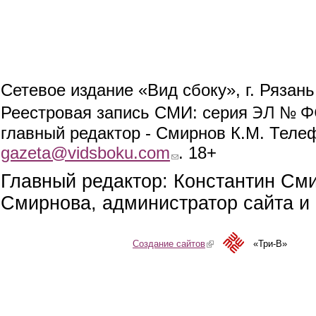
Сетевое издание «Вид сбоку», г. Рязан
ЭЛ № ФС
Реестровая запись СМИ: серия
главный редактор - Смирнов К.М. Телефо
gazeta@vidsboku.com
(link sends e-mail)
. 18+
Главный редактор: Константин См
Смирнова, администратор сайта и 
Создание сайтов
(link is external)
«Три-В»