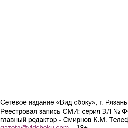
Сетевое издание «Вид сбоку», г. Рязан
ЭЛ № ФС
Реестровая запись СМИ: серия
главный редактор - Смирнов К.М. Телефо
gazeta@vidsboku.com
(link sends e-mail)
. 18+