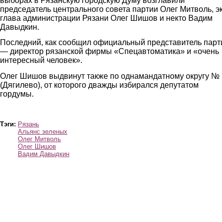
выборах в Рязанскую городскую Думу возглавили
председатель центрального совета партии Олег Митволь, эк
глава администрации Рязани Олег Шишов и некто Вадим
Давыдкин.
Последний, как сообщил официальный представитель парт
— директор рязанской фирмы «Спецавтоматика» и «очень
интересный человек».
Олег Шишов выдвинут также по однамандатному округу №
(Дягилево), от которого дважды избирался депутатом
гордумы.
Тэги:
Рязань
Альянс зеленых
Олег Митволь
Олег Шишов
Вадим Давыдкин