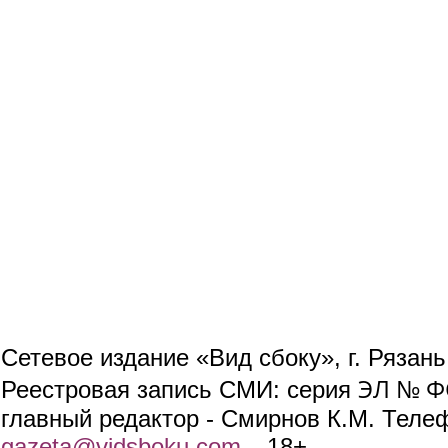
Сетевое издание «Вид сбоку», г. Рязан
ЭЛ № ФС
Реестровая запись СМИ: серия
главный редактор - Смирнов К.М. Телефо
gazeta@vidsboku.com
(link sends e-mail)
. 18+