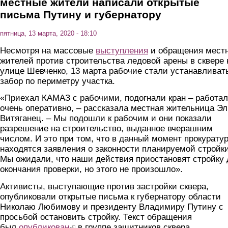
местные жители написали открытые
письма Путину и губернатору
пятница, 13 марта, 2020 - 18:10
Несмотря на массовые
выступления
и обращения мест
жителей против строительства ледовой арены в сквере 
улице Шевченко, 13 марта рабочие стали устанавливат
забор по периметру участка.
«Приехал КАМАЗ с рабочими, подогнали кран – работа
очень оперативно, – рассказала местная жительница Э
Витяганец. – Мы подошли к рабочим и они показали
разрешение на строительство, выданное вчерашним
числом. И это при том, что в данный момент прокурату
находятся заявления о законности планируемой стройки
Мы ожидали, что наши действия приостановят стройку 
окончания проверки, но этого не произошло».
Активисты, выступающие против застройки сквера,
опубликовали открытые письма к губернатору области
Николаю Любимову и президенту Владимиру Путину с
просьбой остановить стройку. Текст обращения
был
опубликован
(link is external)
в группе защитников сквера