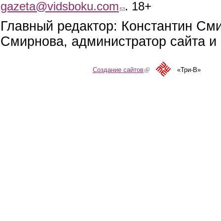
gazeta@vidsboku.com
(link sends e-mail)
. 18+
Главный редактор: Константин См
Смирнова, администратор сайта и 
Создание сайтов
(link is external)
«Три-В»