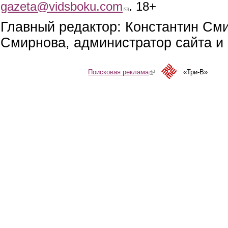
gazeta@vidsboku.com
(link sends e-mail)
. 18+
Главный редактор: Константин См
Смирнова, администратор сайта и 
Поисковая реклама
(link is external)
«Три-В»