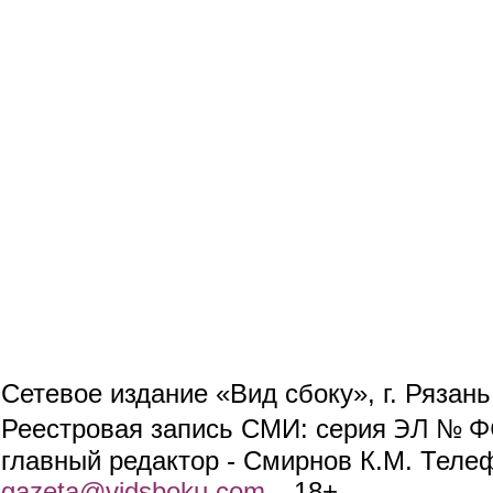
Сетевое издание «Вид сбоку», г. Рязан
ЭЛ № ФС
Реестровая запись СМИ: серия
главный редактор - Смирнов К.М. Телефо
gazeta@vidsboku.com
(link sends e-mail)
. 18+