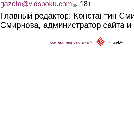
gazeta@vidsboku.com
(link sends e-mail)
. 18+
Главный редактор: Константин См
Смирнова, администратор сайта и 
Контекстная реклама
(link is external)
«Три-В»