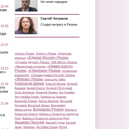
Не понят народом
 22:34
мове
Сергей Чиграков
Создал интригу в Рязани
 19:25
вода
 21:07
осили
«Атрон» Рязань
«Глобус» Рязань
«Городские
«Единая Россия» Рязань
проекты»
«Лучшие друзья» Рязань
«М5 Молл» Рязань
«Новая газета»
«Мещерская сторона»
 23:13
Рязань
«Сбербанк» Рязань
«Северная
нс»
компания»
«Справедливая Россия» Рязань
«Яблоко» Рязань
Александр Чайка
Александр Шерин
 21:32
Андрей
Алексей Фролов
что
Кашаев
Андрей Петруцкий
Андрей Красов
более
Аркадий Фомин
Антон Воробьев
Арт-Лужайка
Арт-лужайка Рязань
Беженцы из Украины
Валерий Рюмин
Виталий
Виктор Малюгин
 21:04
Артемов
Виталий Ларин
Владимир
Водоканал Рязани
Мимоглядов
Выборы в
Рязанской области
Выборы в Рязанскую городскую
тся
Думу
Выборы в Рязанскую областную Думу
Дашково-Песочня
Дмитрий Гудков
Евгений
Заборье
Игорь
Зызин
Застройка Рязани