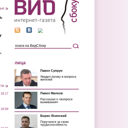
тьи
ть
у
.
лица
Павел Супрун
Увидел логику в вопросе
жителей
сти
Павел Малков
 18:17
Рассказал о «вопросе
выживания»
 18:59
Борис Ясинский
Поручился за свою
трудоспособность