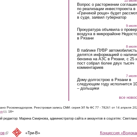
10 июля
Вопрос о расторжении соглаше
по реализации инвестпроекта в
«Грачиной роще» будет рассмо
в суде, заявил губернатор
9 июля
Прокуратура объявила о провер
воздуха в микрорайоне Недост
в Рязани
8 июля
В паблике ПУВР автомобилист
делятся информацией о наличи
бензина на АЗС в Рязани, с 25 
пост собрал более двух тысяч
комментариев
7 июля
Дому-долгострою в Рязани в
следующем году исполнится 10
– дольщики
все ново
ЭЛ № ФС 77 - 7826
1 от 14 апреля 20
овано Роскомнадзором. Реестровая запись СМИ: серия
(link sends e-mail)
om
. 18+
й редактор: Марина Смирнова, администратор сайта и аккаунтов в соцсетях: Светлан
Концессия «Водока
тов
(link is external)
«Три-В»