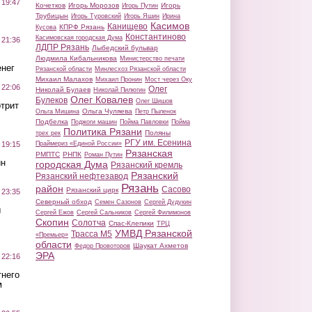
 19:47
Кочетков
Игорь Морозов
Игорь
Игорь Путин
Трубицын
Игорь Туровский
Игорь Яшин
Ирина
Касимов
Канищево
КПРФ Рязань
Кусова
Константиново
Касимовская городская Дума
 21:36
ЛДПР Рязань
Лыбедский бульвар
Людмила Кибальникова
Министерство печати
нег
Рязанской области
Минлесхоз Рязанской области
Михаил Малахов
Михаил Пронин
Мост через Оку
 22:06
Олег
Николай Булаев
Николай Пилюгин
Олег Ковалев
Булеков
Олег Шишов
трит
Ольга Чуляева
Ольга Мишина
Петр Пыленок
Подбелка
Поджоги машин
Пойма Павловки
Пойма
Политика Рязани
Поляны
трех рек
РГУ им. Есенина
Праймериз «Единой России»
 19:15
Рязанская
РМПТС
РНПК
Роман Путин
ин
городская Дума
Рязанский кремль
Рязанский
Рязанский нефтезавод
Рязань
район
Сасово
Рязанский цирк
 23:35
Северный обход
Семен Сазонов
Сергей Дудукин
ы
Сергей Ежов
Сергей Сальников
Сергей Филимонов
Скопин
Солотча
Спас-Клепики
ТРЦ
УМВД Рязанской
Трасса М5
«Премьер»
области
Шаукат Ахметов
Федор Провоторов
ЭРА
 22:16
тнего
м