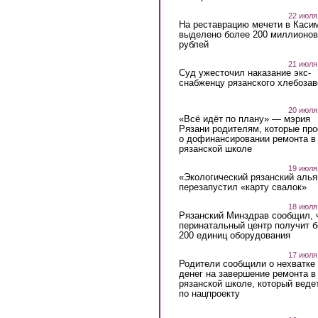
22 июля
На реставрацию мечети в Каси
выделено более 200 миллионов
рублей
21 июля
Суд ужесточил наказание экс-
снабженцу рязанского хлебоза
20 июля
«Всё идёт по плану» — мэрия
Рязани родителям, которые пр
о дофинансировании ремонта в
рязанской школе
19 июля
«Экологический рязанский алья
перезапустил «карту свалок»
18 июля
Рязанский Минздрав сообщил, 
перинатальный центр получит 
200 единиц оборудования
17 июля
Родители сообщили о нехватке
денег на завершение ремонта в
рязанской школе, который веде
по нацпроекту