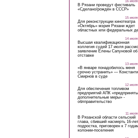
16 июля
В Рязани проведут фестиваль
«Сделано/рождён в СССР»
15 июля
Для реконструкции кинотеатра
«Октябрь» мэрия Рязани ждет
областных или федеральных де
14 июля
Высшая квалификационная
коллегия судей 17 июля рассмо
заявление Елены Сапуновой об
отставке
13 июля
«В январе понадобилось меня
срочно устранить» — Констант
Смирнов в суде
12 июля
Для обеспечения топливом
предприятий АПК «предпринят
дополнительные меры» -
облправительство
11 июля
В Рязанской области сельский
глава, сбивший насмерть 16-ле
подростка, приговорен к 7 года
колонии-поселения