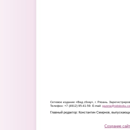
Сетевое издание «Вид сбоку», г. Рязань. Зарегистрир
Телефон: +7 (4912) 95-41-59. E-mail:
gazeta@vidsboku.c
Главный редактор: Константин Смирнов, выпускающи
Создание сай