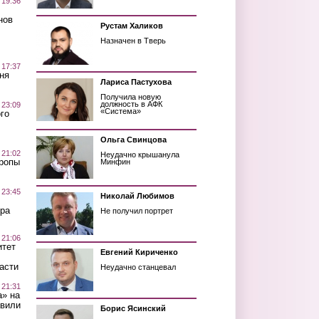
 19:36
нов
Рустам Халиков
Назначен в Тверь
 17:37
ня
Лариса Пастухова
Получила новую
должность в АФК
 23:09
«Система»
го
Ольга Свинцова
 21:02
Неудачно крышанула
Тропы
Минфин
 23:45
Николай Любимов
ра
Не получил портрет
 21:06
итет
Евгений Кириченко
асти
Неудачно станцевал
 21:31
а» на
авили
Борис Ясинский