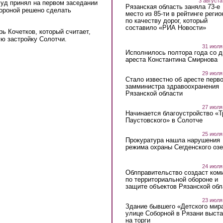
3 августа
суд принял на первом заседании
Рязанская область заняла 73-е
стороной решено сделать
место из 85-ти в рейтинге регио
по качеству дорог, который
составило «РИА Новости»
ь Кочетков, который считает,
ю застройку Солотчи.
31 июля
Исполнилось полтора года со д
ареста Константина Смирнова
29 июля
Стало известно об аресте перво
замминистра здравоохранения
Рязанской области
27 июля
Начинается благоустройство «
Паустовского» в Солотче
25 июля
Прокуратура нашла нарушения
режима охраны Сегденского озе
24 июля
Облправительство создаст ком
по территориальной обороне и
защите объектов Рязанской обл
23 июля
Здание бывшего «Детского мир
улице Соборной в Рязани выст
на торги