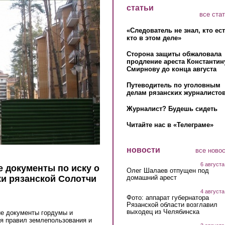
статьи
все ста
«Следователь не знал, кто ес
кто в этом деле»
Сторона защиты обжаловала
продление ареста Константин
Смирнову до конца августа
Путеводитель по уголовным
делам рязанских журналистов
Журналист? Будешь сидеть
Читайте нас в «Телеграме»
новости
все ново
6 августа
 документы по иску о
Олег Шалаев отпущен под
домашний арест
ки рязанской Солотчи
4 августа
Фото: аппарат губернатора
Рязанской области возглавил
выходец из Челябинска
ие документы гордумы и
я правил землепользования и