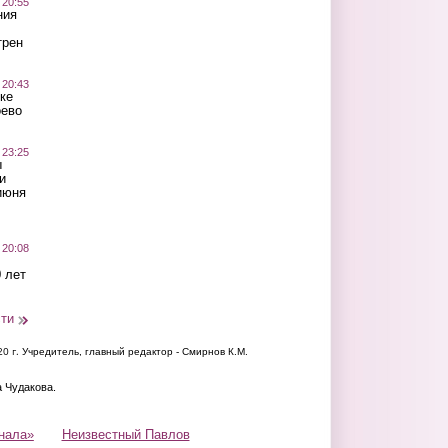
 20:55
ния
трен
 20:43
ке
оево
 23:25
ы
и
июня
 20:08
 лет
сти
20 г.
Учредитель, главный редактор - Смирнов К.М.
а Чудакова.
нала»
Неизвестный Павлов