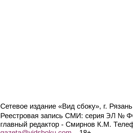
Сетевое издание «Вид сбоку», г. Рязан
ЭЛ № ФС
Реестровая запись СМИ: серия
главный редактор - Смирнов К.М. Телефо
gazeta@vidsboku.com
(link sends e-mail)
. 18+