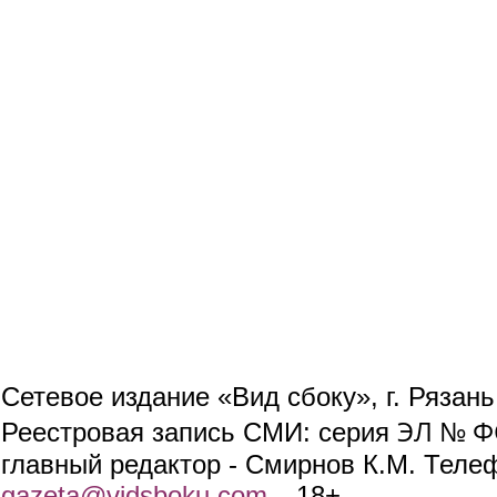
Сетевое издание «Вид сбоку», г. Рязан
ЭЛ № ФС
Реестровая запись СМИ: серия
главный редактор - Смирнов К.М. Телефо
gazeta@vidsboku.com
(link sends e-mail)
. 18+