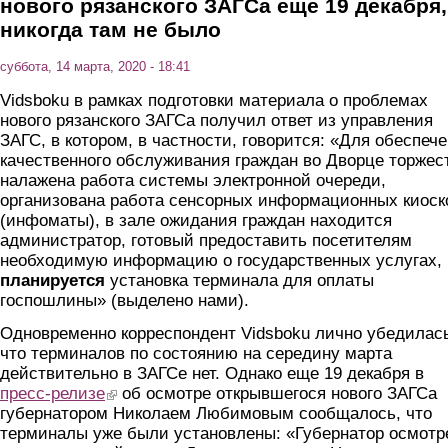
нового рязанского ЗАГСа еще 19 декабря,
никогда там не было
суббота, 14 марта, 2020 - 18:41
Vidsboku в рамках подготовки материала о проблемах
нового рязанского ЗАГСа получил ответ из управления
ЗАГС, в котором, в частности, говорится: «Для обеспеч
качественного обслуживания граждан во Дворце торжес
налажена работа системы электронной очереди,
организована работа сенсорных информационных киоск
(инфоматы), в зале ожидания граждан находится
администратор, готовый предоставить посетителям
необходимую информацию о государственных услугах,
планируется
установка терминала для оплаты
госпошлины» (выделено нами).
Одновременно корреспондент Vidsboku лично убедилас
что терминалов по состоянию на середину марта
действительно в ЗАГСе нет. Однако еще 19 декабря в
пресс-релизе
(link is external)
об осмотре открывшегося нового ЗАГСа
губернатором Николаем Любимовым сообщалось, что
терминалы уже были установлены: «Губернатор осмотр