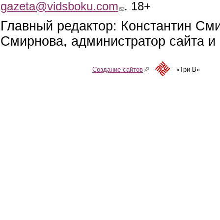
gazeta@vidsboku.com
(link sends e-mail)
. 18+
Главный редактор: Константин См
Смирнова, администратор сайта и 
Создание сайтов
(link is external)
«Три-В»