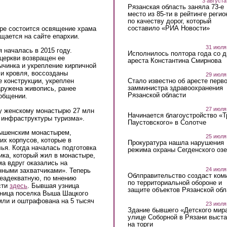
3 августа
Рязанская область заняла 73-е
место из 85-ти в рейтинге регио
по качеству дорог, который
составило «РИА Новости»
ре состоится освящение храма
щается на сайте епархии.
31 июля
 началась в 2015 году.
Исполнилось полтора года со д
церкви возвращен ее
ареста Константина Смирнова
ычинка и укрепление кирпичной
 и кровля, воссозданы
29 июля
Стало известно об аресте перво
 конструкции, укреплен
замминистра здравоохранения
аружена живопись, ранее
Рязанской области
ообщении.
27 июля
у женскому монастырю 27 млн
Начинается благоустройство «
е инфраструктуры туризма».
Паустовского» в Солотче
шенским монастырем,
25 июля
х корпусов, которые в
Прокуратура нашла нарушения
ья. Когда началась подготовка
режима охраны Сегденского озе
ка, который жил в монастыре,
а вдруг оказались на
24 июля
нными захватчиками». Теперь
Облправительство создаст ком
неадекватную, по мнению
по территориальной обороне и
сти
здесь
. Бывшая узница
защите объектов Рязанской обл
ьница поселка Выша Шацкого
мли и оштрафована на 5 тысяч
23 июля
Здание бывшего «Детского мир
улице Соборной в Рязани выст
на торги