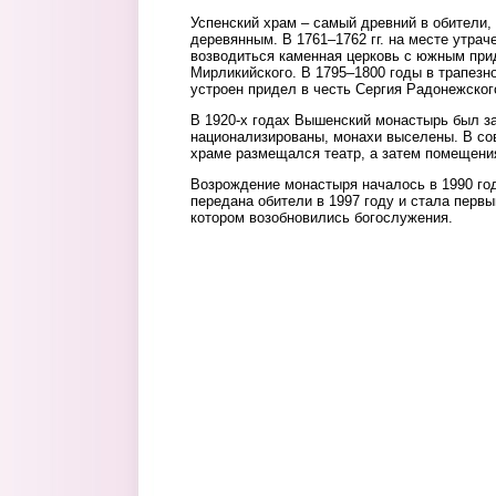
Успенский храм – самый древний в обители,
деревянным. В 1761–1762 гг. на месте утрач
возводиться каменная церковь с южным при
Мирликийского. В 1795–1800 годы в трапезн
устроен придел в честь Сергия Радонежског
В 1920-х годах Вышенский монастырь был з
национализированы, монахи выселены. В со
храме размещался театр, а затем помещени
Возрождение монастыря началось в 1990 год
передана обители в 1997 году и стала перв
котором возобновились богослужения.