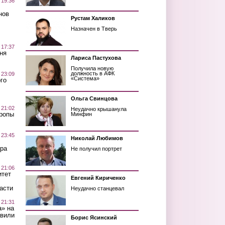
 19:36
нов
Рустам Халиков
Назначен в Тверь
 17:37
ня
Лариса Пастухова
Получила новую
должность в АФК
 23:09
«Система»
го
Ольга Свинцова
 21:02
Неудачно крышанула
Тропы
Минфин
 23:45
Николай Любимов
ра
Не получил портрет
 21:06
итет
Евгений Кириченко
асти
Неудачно станцевал
 21:31
а» на
авили
Борис Ясинский