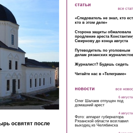
статьи
все ста
«Следователь не знал, кто ес
кто в этом деле»
Сторона защиты обжаловала
продление ареста Константин
Смирнову до конца августа
Путеводитель по уголовным
делам рязанских журналистов
Журналист? Будешь сидеть
Читайте нас в «Телеграме»
новости
все ново
6 августа
Олег Шалаев отпущен под
домашний арест
4 августа
Фото: аппарат губернатора
Рязанской области возглавил
ырь освятят после
выходец из Челябинска