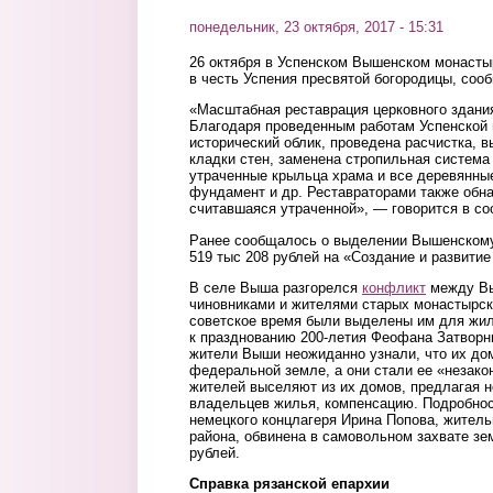
понедельник, 23 октября, 2017 - 15:31
26 октября в Успенском Вышенском монасты
в честь Успения пресвятой богородицы, сооб
«Масштабная реставрация церковного здания
Благодаря проведенным работам Успенской 
исторический облик, проведена расчистка, в
кладки стен, заменена стропильная система
утраченные крыльца храма и все деревянные
фундамент и др. Реставраторами также обн
считавшаяся утраченной», — говорится в с
Ранее сообщалось о выделении Вышенском
519 тыс 208 рублей на «Создание и развити
В селе Выша разгорелся
конфликт
между Вы
чиновниками и жителями старых монастырски
советское время были выделены им для жил
к празднованию 200-летия Феофана Затворни
жители Выши неожиданно узнали, что их дом
федеральной земле, а они стали ее «незако
жителей выселяют из их домов, предлагая 
владельцев жилья, компенсацию. Подробно
немецкого концлагеря Ирина Попова, жител
района, обвинена в самовольном захвате зе
рублей.
Справка рязанской епархии