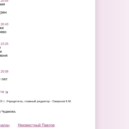
 20:55
ния
трен
 20:43
ке
оево
 23:25
ы
и
июня
 20:08
 лет
сти
20 г.
Учредитель, главный редактор - Смирнов К.М.
а Чудакова.
нала»
Неизвестный Павлов