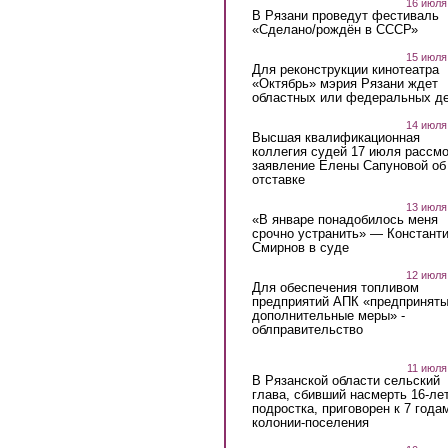
16 июля
В Рязани проведут фестиваль
«Сделано/рождён в СССР»
15 июля
Для реконструкции кинотеатра
«Октябрь» мэрия Рязани ждет
областных или федеральных де
14 июля
Высшая квалификационная
коллегия судей 17 июля рассмо
заявление Елены Сапуновой об
отставке
13 июля
«В январе понадобилось меня
срочно устранить» — Констант
Смирнов в суде
12 июля
Для обеспечения топливом
предприятий АПК «предпринят
дополнительные меры» -
облправительство
11 июля
В Рязанской области сельский
глава, сбивший насмерть 16-ле
подростка, приговорен к 7 года
колонии-поселения