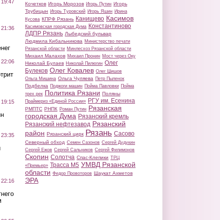
 19:47
Кочетков
Игорь Морозов
Игорь
Игорь Путин
Трубицын
Игорь Туровский
Игорь Яшин
Ирина
Касимов
Канищево
КПРФ Рязань
Кусова
Константиново
Касимовская городская Дума
 21:36
ЛДПР Рязань
Лыбедский бульвар
Людмила Кибальникова
Министерство печати
нег
Рязанской области
Минлесхоз Рязанской области
Михаил Малахов
Михаил Пронин
Мост через Оку
 22:06
Олег
Николай Булаев
Николай Пилюгин
Олег Ковалев
Булеков
Олег Шишов
трит
Ольга Чуляева
Ольга Мишина
Петр Пыленок
Подбелка
Поджоги машин
Пойма Павловки
Пойма
Политика Рязани
Поляны
трех рек
РГУ им. Есенина
Праймериз «Единой России»
 19:15
Рязанская
РМПТС
РНПК
Роман Путин
ин
городская Дума
Рязанский кремль
Рязанский
Рязанский нефтезавод
Рязань
район
Сасово
Рязанский цирк
 23:35
Северный обход
Семен Сазонов
Сергей Дудукин
ы
Сергей Ежов
Сергей Сальников
Сергей Филимонов
Скопин
Солотча
Спас-Клепики
ТРЦ
УМВД Рязанской
Трасса М5
«Премьер»
области
Шаукат Ахметов
Федор Провоторов
ЭРА
 22:16
тнего
м