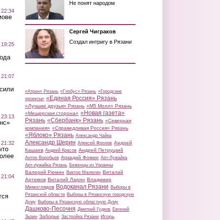
Не понят народом
 22:34
мове
Сергей Чиграков
Создал интригу в Рязани
 19:25
вода
 21:07
осили
«Атрон» Рязань
«Глобус» Рязань
«Городские
«Единая Россия» Рязань
проекты»
«Лучшие друзья» Рязань
«М5 Молл» Рязань
«Новая газета»
«Мещерская сторона»
 23:13
Рязань
«Сбербанк» Рязань
«Северная
нс»
компания»
«Справедливая Россия» Рязань
«Яблоко» Рязань
Александр Чайка
Александр Шерин
 21:32
Андрей
Алексей Фролов
что
Кашаев
Андрей Петруцкий
Андрей Красов
более
Аркадий Фомин
Антон Воробьев
Арт-Лужайка
Арт-лужайка Рязань
Беженцы из Украины
Валерий Рюмин
Виталий
Виктор Малюгин
 21:04
Артемов
Виталий Ларин
Владимир
Водоканал Рязани
Мимоглядов
Выборы в
Рязанской области
Выборы в Рязанскую городскую
тся
Думу
Выборы в Рязанскую областную Думу
Дашково-Песочня
Дмитрий Гудков
Евгений
Заборье
Игорь
Зызин
Застройка Рязани