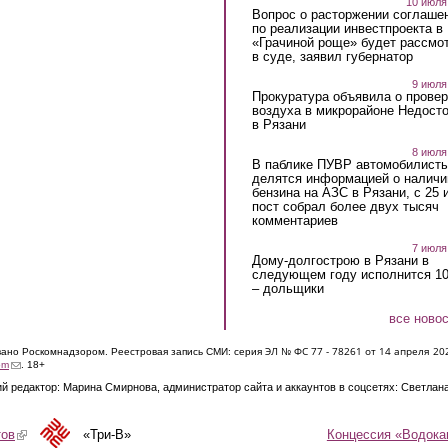
10 июля
Вопрос о расторжении соглаше
по реализации инвестпроекта в
«Грачиной роще» будет рассмо
в суде, заявил губернатор
9 июля
Прокуратура объявила о провер
воздуха в микрорайоне Недост
в Рязани
8 июля
В паблике ПУВР автомобилист
делятся информацией о наличи
бензина на АЗС в Рязани, с 25 
пост собрал более двух тысяч
комментариев
7 июля
Дому-долгострою в Рязани в
следующем году исполнится 10
– дольщики
все ново
ЭЛ № ФС 77 - 7826
1 от 14 апреля 20
овано Роскомнадзором. Реестровая запись СМИ: серия
(link sends e-mail)
om
. 18+
й редактор: Марина Смирнова, администратор сайта и аккаунтов в соцсетях: Светлан
Концессия «Водока
тов
(link is external)
«Три-В»