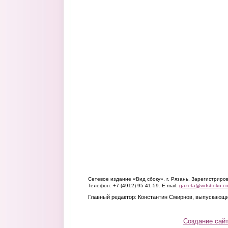
Сетевое издание «Вид сбоку», г. Рязань. Зарегистрир
Телефон: +7 (4912) 95-41-59. E-mail:
gazeta@vidsboku.c
Главный редактор: Константин Смирнов, выпускающи
Создание сай