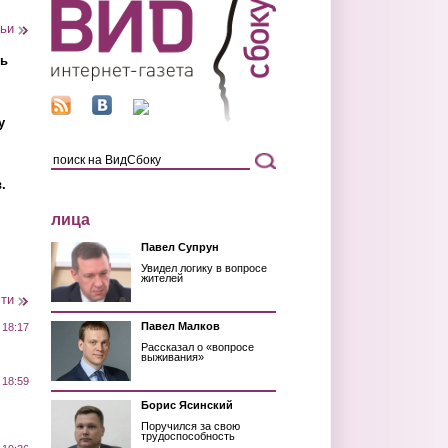
тьи
ть
у
.
лица
Павел Супрун
Увидел логику в вопросе
жителей
сти
Павел Малков
 18:17
Рассказал о «вопросе
выживания»
 18:59
Борис Ясинский
Поручился за свою
трудоспособность