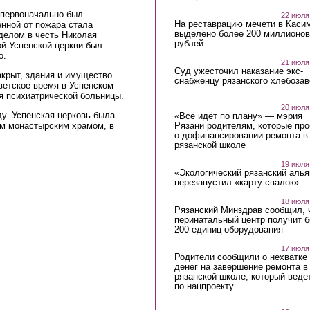
 первоначально был
22 июля
На реставрацию мечети в Каси
енной от пожара стала
выделено более 200 миллионов
делом в честь Николая
рублей
ой Успенской церкви был
о.
21 июля
Суд ужесточил наказание экс-
акрыт, здания и имущество
снабженцу рязанского хлебоза
ветское время в Успенском
я психиатрической больницы.
20 июля
у. Успенская церковь была
«Всё идёт по плану» — мэрия
Рязани родителям, которые пр
ым монастырским храмом, в
о дофинансировании ремонта в
рязанской школе
19 июля
«Экологический рязанский алья
перезапустил «карту свалок»
18 июля
Рязанский Минздрав сообщил, 
перинатальный центр получит 
200 единиц оборудования
17 июля
Родители сообщили о нехватке
денег на завершение ремонта в
рязанской школе, который веде
по нацпроекту