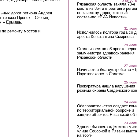
3 августа
Рязанская область заняла 73-е
место из 85-ти в рейтинге регио
по качеству дорог, который
льных дорог региона Андрея
составило «РИА Новости»
т трассы Пронск – Скопин,
м – Ермишь.
31 июля
ы по ремонту мостов и
Исполнилось полтора года со д
ареста Константина Смирнова
29 июля
Стало известно об аресте перво
замминистра здравоохранения
Рязанской области
27 июля
Начинается благоустройство «
Паустовского» в Солотче
25 июля
Прокуратура нашла нарушения
режима охраны Сегденского озе
24 июля
Облправительство создаст ком
по территориальной обороне и
защите объектов Рязанской обл
23 июля
Здание бывшего «Детского мир
улице Соборной в Рязани выст
на торги