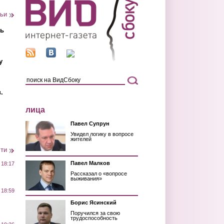
тьи
ть
у
.
лица
Павел Супрун
Увидел логику в вопросе
жителей
сти
Павел Малков
 18:17
Рассказал о «вопросе
выживания»
 18:59
Борис Ясинский
Поручился за свою
трудоспособность