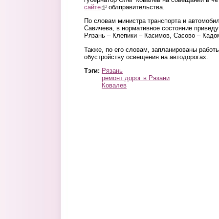
сайте
(link is external)
облправительства.
По словам министра транспорта и автомоби
Савичева, в нормативное состояние приведу
Рязань – Клепики – Касимов, Сасово – Кадо
Также, по его словам, запланированы работ
обустройству освещения на автодорогах.
Тэги:
Рязань
ремонт дорог в Рязани
Ковалев