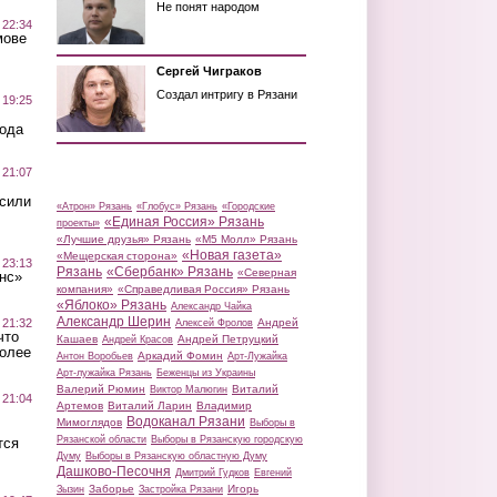
Не понят народом
 22:34
мове
Сергей Чиграков
Создал интригу в Рязани
 19:25
вода
 21:07
осили
«Атрон» Рязань
«Глобус» Рязань
«Городские
«Единая Россия» Рязань
проекты»
«Лучшие друзья» Рязань
«М5 Молл» Рязань
«Новая газета»
«Мещерская сторона»
 23:13
Рязань
«Сбербанк» Рязань
«Северная
нс»
компания»
«Справедливая Россия» Рязань
«Яблоко» Рязань
Александр Чайка
Александр Шерин
 21:32
Андрей
Алексей Фролов
что
Кашаев
Андрей Петруцкий
Андрей Красов
более
Аркадий Фомин
Антон Воробьев
Арт-Лужайка
Арт-лужайка Рязань
Беженцы из Украины
Валерий Рюмин
Виталий
Виктор Малюгин
 21:04
Артемов
Виталий Ларин
Владимир
Водоканал Рязани
Мимоглядов
Выборы в
Рязанской области
Выборы в Рязанскую городскую
тся
Думу
Выборы в Рязанскую областную Думу
Дашково-Песочня
Дмитрий Гудков
Евгений
Заборье
Игорь
Зызин
Застройка Рязани