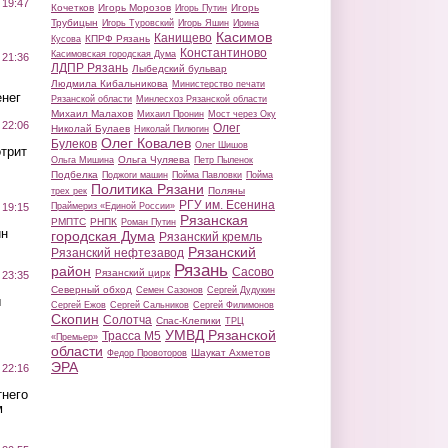
 19:47
Кочетков
Игорь Морозов
Игорь
Игорь Путин
Трубицын
Игорь Туровский
Игорь Яшин
Ирина
Касимов
Канищево
КПРФ Рязань
Кусова
Константиново
Касимовская городская Дума
 21:36
ЛДПР Рязань
Лыбедский бульвар
Людмила Кибальникова
Министерство печати
нег
Рязанской области
Минлесхоз Рязанской области
Михаил Малахов
Михаил Пронин
Мост через Оку
 22:06
Олег
Николай Булаев
Николай Пилюгин
Олег Ковалев
Булеков
Олег Шишов
трит
Ольга Чуляева
Ольга Мишина
Петр Пыленок
Подбелка
Поджоги машин
Пойма Павловки
Пойма
Политика Рязани
Поляны
трех рек
РГУ им. Есенина
Праймериз «Единой России»
 19:15
Рязанская
РМПТС
РНПК
Роман Путин
ин
городская Дума
Рязанский кремль
Рязанский
Рязанский нефтезавод
Рязань
район
Сасово
Рязанский цирк
 23:35
Северный обход
Семен Сазонов
Сергей Дудукин
ы
Сергей Ежов
Сергей Сальников
Сергей Филимонов
Скопин
Солотча
Спас-Клепики
ТРЦ
УМВД Рязанской
Трасса М5
«Премьер»
области
Шаукат Ахметов
Федор Провоторов
ЭРА
 22:16
тнего
м