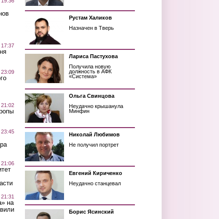
 19:36
нов
Рустам Халиков
Назначен в Тверь
 17:37
ня
Лариса Пастухова
Получила новую
должность в АФК
 23:09
«Система»
го
Ольга Свинцова
 21:02
Неудачно крышанула
Тропы
Минфин
 23:45
Николай Любимов
ра
Не получил портрет
 21:06
итет
Евгений Кириченко
асти
Неудачно станцевал
 21:31
а» на
авили
Борис Ясинский