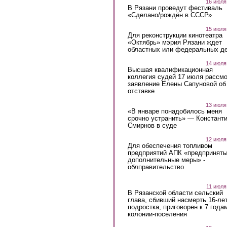
16 июля
В Рязани проведут фестиваль
«Сделано/рождён в СССР»
15 июля
Для реконструкции кинотеатра
«Октябрь» мэрия Рязани ждет
областных или федеральных де
14 июля
Высшая квалификационная
коллегия судей 17 июля рассмо
заявление Елены Сапуновой об
отставке
13 июля
«В январе понадобилось меня
срочно устранить» — Констант
Смирнов в суде
12 июля
Для обеспечения топливом
предприятий АПК «предпринят
дополнительные меры» -
облправительство
11 июля
В Рязанской области сельский
глава, сбивший насмерть 16-ле
подростка, приговорен к 7 года
колонии-поселения