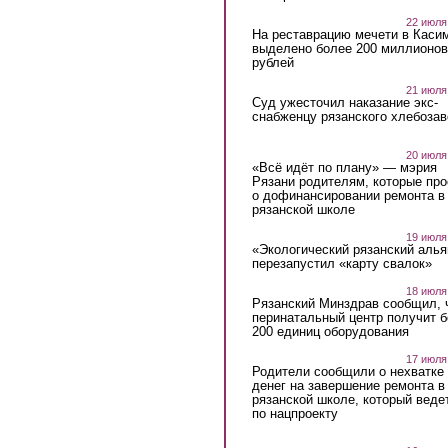
22 июля
На реставрацию мечети в Каси
выделено более 200 миллионов
рублей
21 июля
Суд ужесточил наказание экс-
снабженцу рязанского хлебоза
20 июля
«Всё идёт по плану» — мэрия
Рязани родителям, которые пр
о дофинансировании ремонта в
рязанской школе
19 июля
«Экологический рязанский алья
перезапустил «карту свалок»
18 июля
Рязанский Минздрав сообщил, 
перинатальный центр получит 
200 единиц оборудования
17 июля
Родители сообщили о нехватке
денег на завершение ремонта в
рязанской школе, который веде
по нацпроекту