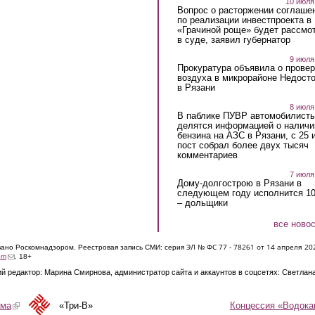
10 июля
Вопрос о расторжении соглаше
по реализации инвестпроекта в
«Грачиной роще» будет рассмо
в суде, заявил губернатор
9 июля
Прокуратура объявила о провер
воздуха в микрорайоне Недост
в Рязани
8 июля
В паблике ПУВР автомобилист
делятся информацией о наличи
бензина на АЗС в Рязани, с 25 
пост собрал более двух тысяч
комментариев
7 июля
Дому-долгострою в Рязани в
следующем году исполнится 10
– дольщики
все ново
ЭЛ № ФС 77 - 7826
1 от 14 апреля 20
овано Роскомнадзором. Реестровая запись СМИ: серия
(link sends e-mail)
om
. 18+
й редактор: Марина Смирнова, администратор сайта и аккаунтов в соцсетях: Светлан
Концессия «Водока
ама
(link is external)
«Три-В»