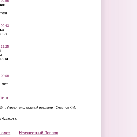
 20:55
ния
трен
 20:43
ке
оево
 23:25
ы
и
июня
 20:08
 лет
сти
20 г.
Учредитель, главный редактор - Смирнов К.М.
а Чудакова.
нала»
Неизвестный Павлов