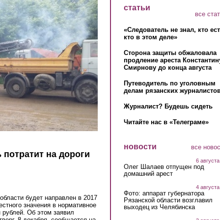
статьи
все ста
«Следователь не знал, кто ес
кто в этом деле»
Сторона защиты обжаловала
продление ареста Константин
Смирнову до конца августа
Путеводитель по уголовным
делам рязанских журналистов
Журналист? Будешь сидеть
Читайте нас в «Телеграме»
новости
все ново
ь потратит на дороги
6 августа
Олег Шалаев отпущен под
домашний арест
4 августа
Фото: аппарат губернатора
области будет направлен в 2017
Рязанской области возглавил
естного значения в нормативное
выходец из Челябинска
 рублей. Об этом заявил
верг, 8 декабря, сообщается на