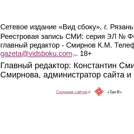
Сетевое издание «Вид сбоку», г. Рязан
ЭЛ № ФС
Реестровая запись СМИ: серия
главный редактор - Смирнов К.М. Телефо
gazeta@vidsboku.com
(link sends e-mail)
. 18+
Главный редактор: Константин См
Смирнова, администратор сайта и 
Создание сайтов
(link is external)
«Три-В»