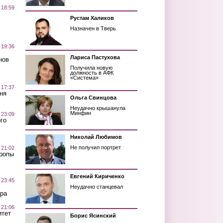
 18:59
Рустам Халиков
Назначен в Тверь
 19:36
Лариса Пастухова
нов
Получила новую
должность в АФК
«Система»
 17:37
ня
Ольга Свинцова
Неудачно крышанула
Минфин
 23:09
го
Николай Любимов
Не получил портрет
 21:02
Тропы
Евгений Кириченко
 23:45
Неудачно станцевал
ра
 21:06
итет
Борис Ясинский