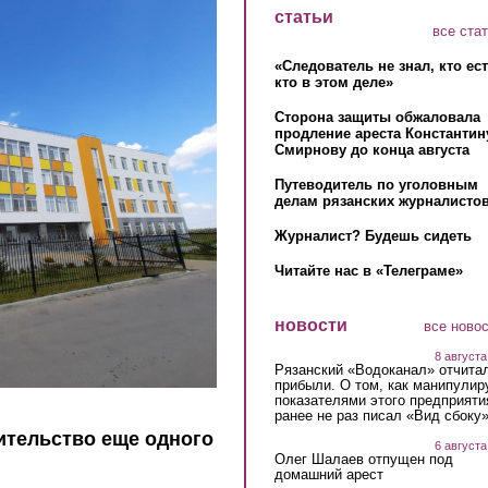
статьи
все ста
«Следователь не знал, кто ес
кто в этом деле»
Сторона защиты обжаловала
продление ареста Константин
Смирнову до конца августа
Путеводитель по уголовным
делам рязанских журналистов
Журналист? Будешь сидеть
Читайте нас в «Телеграме»
новости
все ново
8 августа
Рязанский «Водоканал» отчита
прибыли. О том, как манипулир
показателями этого предприяти
ранее не раз писал «Вид сбоку
ительство еще одного
6 августа
Олег Шалаев отпущен под
домашний арест