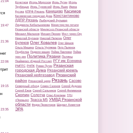
 21:04
Кочетков
Игорь Морозов
Игорь
Игорь Путин
Трубицын
Игорь Туровский
Игорь Яшин
Ирина
Касимов
Канищево
КПРФ Рязань
Кусова
тся
Константиново
Касимовская городская Дума
ЛДПР Рязань
Лыбедский бульвар
Людмила Кибальникова
Министерство печати
 19:47
Рязанской области
Минлесхоз Рязанской области
Михаил Малахов
Михаил Пронин
Мост через Оку
Олег
Николай Булаев
Николай Пилюгин
 21:36
Олег Ковалев
Булеков
Олег Шишов
Ольга Чуляева
Ольга Мишина
Петр Пыленок
Подбелка
Поджоги машин
Пойма Павловки
Пойма
нег
Политика Рязани
Поляны
трех рек
РГУ им. Есенина
Праймериз «Единой России»
 22:06
Рязанская
РМПТС
РНПК
Роман Путин
трит
городская Дума
Рязанский кремль
Рязанский
Рязанский нефтезавод
Рязань
район
Сасово
Рязанский цирк
 19:15
Северный обход
Семен Сазонов
Сергей Дудукин
Сергей Ежов
Сергей Сальников
Сергей Филимонов
ин
Скопин
Солотча
Спас-Клепики
ТРЦ
УМВД Рязанской
Трасса М5
«Премьер»
области
Шаукат Ахметов
Федор Провоторов
ЭРА
 23:35
ы