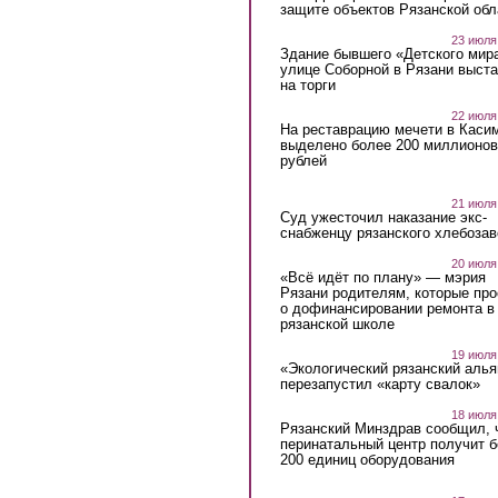
защите объектов Рязанской обл
23 июля
Здание бывшего «Детского мир
улице Соборной в Рязани выст
на торги
22 июля
На реставрацию мечети в Каси
выделено более 200 миллионов
рублей
21 июля
Суд ужесточил наказание экс-
снабженцу рязанского хлебоза
20 июля
«Всё идёт по плану» — мэрия
Рязани родителям, которые пр
о дофинансировании ремонта в
рязанской школе
19 июля
«Экологический рязанский алья
перезапустил «карту свалок»
18 июля
Рязанский Минздрав сообщил, 
перинатальный центр получит 
200 единиц оборудования