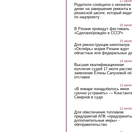
17 июля
Родители сообщили о нехватке
денег на завершение ремонта в
рязанской школе, который веде
по нацпроекту
16 июля
В Рязани проведут фестиваль
«Сделано/рождён в СССР»
15 июля
Для реконструкции кинотеатра
«Октябрь» мэрия Рязани ждет
областных или федеральных де
14 июля
Высшая квалификационная
коллегия судей 17 июля рассмо
заявление Елены Сапуновой об
отставке
13 июля
«В январе понадобилось меня
срочно устранить» — Констант
Смирнов в суде
12 июля
Для обеспечения топливом
предприятий АПК «предпринят
дополнительные меры» -
облправительство