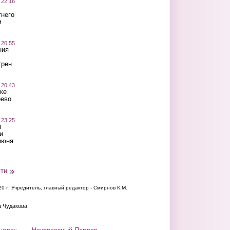
 22:16
тнего
м
 20:55
ния
трен
 20:43
ке
оево
 23:25
ы
и
июня
сти
20 г.
Учредитель, главный редактор - Смирнов К.М.
а Чудакова.
нала»
Неизвестный Павлов