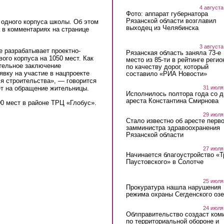
4 августа
Фото: аппарат губернатора
Рязанской области возглавил
 одного корпуса школы. Об этом
выходец из Челябинска
 в комментариях на странице
3 августа
 разрабатывает проектно-
Рязанская область заняла 73-е
ого корпуса на 1050 мест. Как
место из 85-ти в рейтинге регио
ительное заключение
по качеству дорог, который
явку на участие в нацпроекте
составило «РИА Новости»
я строительства», — говорится
31 июля
ет на обращение жительницы.
Исполнилось полтора года со д
ареста Константина Смирнова
00 мест в районе ТРЦ «Глобус».
29 июля
Стало известно об аресте перво
замминистра здравоохранения
Рязанской области
27 июля
Начинается благоустройство «
Паустовского» в Солотче
25 июля
Прокуратура нашла нарушения
режима охраны Сегденского озе
24 июля
Облправительство создаст ком
по территориальной обороне и