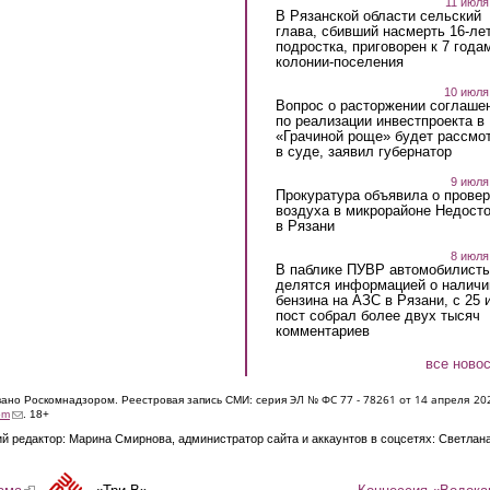
11 июля
В Рязанской области сельский
глава, сбивший насмерть 16-ле
подростка, приговорен к 7 года
колонии-поселения
10 июля
Вопрос о расторжении соглаше
по реализации инвестпроекта в
«Грачиной роще» будет рассмо
в суде, заявил губернатор
9 июля
Прокуратура объявила о провер
воздуха в микрорайоне Недост
в Рязани
8 июля
В паблике ПУВР автомобилист
делятся информацией о наличи
бензина на АЗС в Рязани, с 25 
пост собрал более двух тысяч
комментариев
все ново
ЭЛ № ФС 77 - 7826
1 от 14 апреля 20
овано Роскомнадзором. Реестровая запись СМИ: серия
(link sends e-mail)
om
. 18+
й редактор: Марина Смирнова, администратор сайта и аккаунтов в соцсетях: Светлан
Концессия «Водока