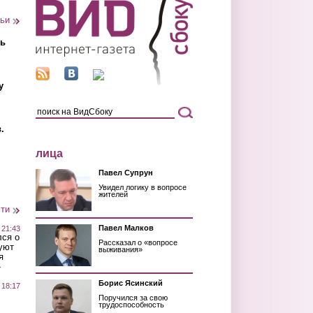
тьи
ть
у
.
лица
Павел Супрун
Увидел логику в вопросе
жителей
сти
Павел Малков
 21:43
лся о
Рассказал о «вопросе
уют
выживания»
я
»
Борис Ясинский
 18:17
Поручился за свою
трудоспособность