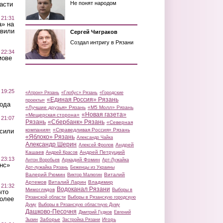
Не понят народом
асти
 21:31
а» на
авили
Сергей Чиграков
Создал интригу в Рязани
 22:34
мове
 19:25
«Атрон» Рязань
«Глобус» Рязань
«Городские
«Единая Россия» Рязань
проекты»
вода
«Лучшие друзья» Рязань
«М5 Молл» Рязань
«Новая газета»
«Мещерская сторона»
 21:07
Рязань
«Сбербанк» Рязань
«Северная
компания»
«Справедливая Россия» Рязань
осили
«Яблоко» Рязань
Александр Чайка
Александр Шерин
Андрей
Алексей Фролов
Кашаев
Андрей Петруцкий
Андрей Красов
 23:13
Аркадий Фомин
Антон Воробьев
Арт-Лужайка
нс»
Арт-лужайка Рязань
Беженцы из Украины
Валерий Рюмин
Виталий
Виктор Малюгин
Артемов
Виталий Ларин
Владимир
 21:32
Водоканал Рязани
Мимоглядов
Выборы в
что
Рязанской области
Выборы в Рязанскую городскую
более
Думу
Выборы в Рязанскую областную Думу
Дашково-Песочня
Дмитрий Гудков
Евгений
Заборье
Игорь
Зызин
Застройка Рязани