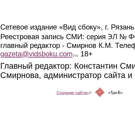
Сетевое издание «Вид сбоку», г. Рязан
ЭЛ № ФС
Реестровая запись СМИ: серия
главный редактор - Смирнов К.М. Телефо
gazeta@vidsboku.com
(link sends e-mail)
. 18+
Главный редактор: Константин См
Смирнова, администратор сайта и 
Создание сайтов
(link is external)
«Три-В»