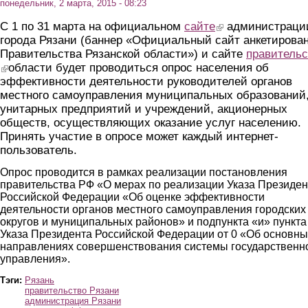
понедельник, 2 марта, 2015 - 08:23
С 1 по 31 марта на официальном
сайте
(link is external)
администраци
города Рязани (баннер «Официальный сайт анкетирова
Правительства Рязанской области») и сайте
правительс
(link is external)
области будет проводиться опрос населения об
эффективности деятельности руководителей органов
местного самоуправления муниципальных образований
унитарных предприятий и учреждений, акционерных
обществ, осуществляющих оказание услуг населению.
Принять участие в опросе может каждый интернет-
пользователь.
Опрос проводится в рамках реализации постановления
правительства РФ «О мерах по реализации Указа Президен
Российской Федерации «Об оценке эффективности
деятельности органов местного самоуправления городских
округов и муниципальных районов» и подпункта «и» пункта
Указа Президента Российской Федерации от 0 «Об основны
направлениях совершенствования системы государственн
управления».
Тэги:
Рязань
правительство Рязани
администрация Рязани