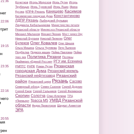
 21:36
Кочетков
Игорь Морозов
Игорь
Игорь Путин
Трубицын
Игорь Туровский
Игорь Яшин
Ирина
Касимов
Канищево
КПРФ Рязань
Кусова
нег
Константиново
Касимовская городская Дума
ЛДПР Рязань
Лыбедский бульвар
 22:06
Людмила Кибальникова
Министерство печати
трит
Рязанской области
Минлесхоз Рязанской области
Михаил Малахов
Михаил Пронин
Мост через Оку
Олег
Николай Булаев
Николай Пилюгин
Олег Ковалев
Булеков
Олег Шишов
 19:15
Ольга Чуляева
Ольга Мишина
Петр Пыленок
Подбелка
Поджоги машин
Пойма Павловки
Пойма
ин
Политика Рязани
Поляны
трех рек
РГУ им. Есенина
Праймериз «Единой России»
Рязанская
 23:35
РМПТС
РНПК
Роман Путин
городская Дума
Рязанский кремль
ы
Рязанский
Рязанский нефтезавод
Рязань
район
Сасово
Рязанский цирк
Северный обход
Семен Сазонов
Сергей Дудукин
 22:16
Сергей Ежов
Сергей Сальников
Сергей Филимонов
Скопин
Солотча
Спас-Клепики
ТРЦ
тнего
УМВД Рязанской
Трасса М5
«Премьер»
м
области
Шаукат Ахметов
Федор Провоторов
ЭРА
 20:55
ния
трен