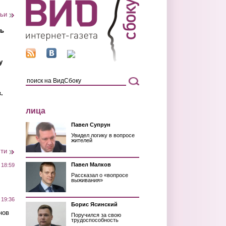
тьи
ть
у
.
лица
Павел Супрун
Увидел логику в вопросе
жителей
сти
Павел Малков
 18:59
Рассказал о «вопросе
выживания»
 19:36
Борис Ясинский
нов
Поручился за свою
трудоспособность