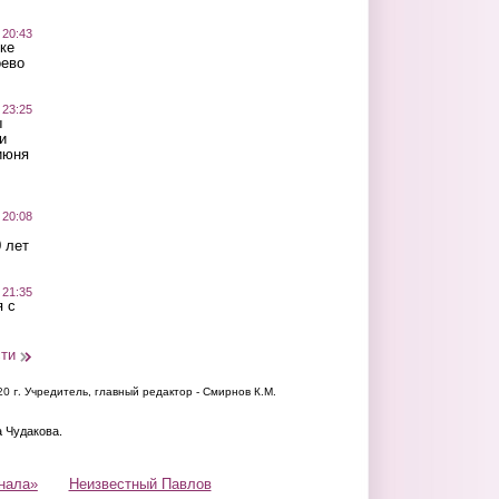
 20:43
ке
оево
 23:25
ы
и
июня
 20:08
 лет
 21:35
 с
сти
20 г.
Учредитель, главный редактор - Смирнов К.М.
а Чудакова.
нала»
Неизвестный Павлов