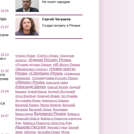
Не понят народом
 19:25
вода
Сергей Чиграков
Создал интригу в Рязани
 21:07
осили
 23:13
«Атрон» Рязань
«Глобус» Рязань
«Городские
нс»
«Единая Россия» Рязань
проекты»
«Лучшие друзья» Рязань
«М5 Молл» Рязань
«Новая газета»
«Мещерская сторона»
 21:32
Рязань
«Сбербанк» Рязань
«Северная
что
компания»
«Справедливая Россия» Рязань
более
«Яблоко» Рязань
Александр Чайка
Александр Шерин
Андрей
Алексей Фролов
 21:04
Кашаев
Андрей Петруцкий
Андрей Красов
Аркадий Фомин
Антон Воробьев
Арт-Лужайка
Арт-лужайка Рязань
Беженцы из Украины
тся
Валерий Рюмин
Виталий
Виктор Малюгин
Артемов
Виталий Ларин
Владимир
Водоканал Рязани
Мимоглядов
Выборы в
 19:47
Рязанской области
Выборы в Рязанскую городскую
Думу
Выборы в Рязанскую областную Думу
Дашково-Песочня
Дмитрий Гудков
Евгений
Заборье
Игорь
Зызин
Застройка Рязани