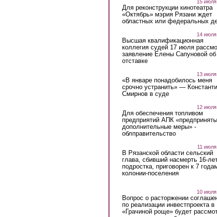
15 июля
Для реконструкции кинотеатра
«Октябрь» мэрия Рязани ждет
областных или федеральных де
14 июля
Высшая квалификационная
коллегия судей 17 июля рассмо
заявление Елены Сапуновой об
отставке
13 июля
«В январе понадобилось меня
срочно устранить» — Констант
Смирнов в суде
12 июля
Для обеспечения топливом
предприятий АПК «предпринят
дополнительные меры» -
облправительство
11 июля
В Рязанской области сельский
глава, сбивший насмерть 16-ле
подростка, приговорен к 7 года
колонии-поселения
10 июля
Вопрос о расторжении соглаше
по реализации инвестпроекта в
«Грачиной роще» будет рассмо