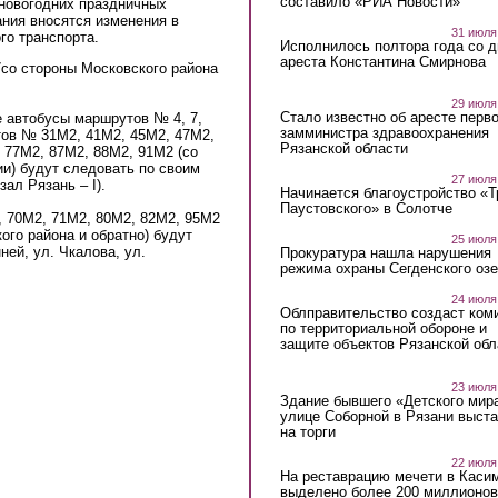
составило «РИА Новости»
новогодних праздничных
ания вносятся изменения в
31 июля
го транспорта.
Исполнилось полтора года со д
ареста Константина Смирнова
7со стороны Московского района
29 июля
Стало известно об аресте перво
 автобусы маршрутов № 4, 7,
замминистра здравоохранения
тов № 31М2, 41М2, 45М2, 47М2,
Рязанской области
 77М2, 87М2, 88М2, 91М2 (со
ии) будут следовать по своим
27 июля
ал Рязань – I).
Начинается благоустройство «
Паустовского» в Солотче
 70М2, 71М2, 80М2, 82М2, 95М2
ого района и обратно) будут
25 июля
ней, ул. Чкалова, ул.
Прокуратура нашла нарушения
режима охраны Сегденского озе
24 июля
Облправительство создаст ком
по территориальной обороне и
защите объектов Рязанской обл
23 июля
Здание бывшего «Детского мир
улице Соборной в Рязани выст
на торги
22 июля
На реставрацию мечети в Каси
выделено более 200 миллионов