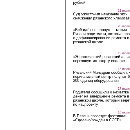
рублей
21 июля
Суд ужесточил наказание экс-
снабженцу рязанского хлебоза
20 июля
«Всё идёт по плану» — мэрия
Рязани родителям, которые пр
о дофинансировании ремонта в
рязанской школе
19 июля
«Экологический рязанский алья
перезапустил «карту свалок»
18 июля
Рязанский Минздрав сообщил, 
перинатальный центр получит 
200 единиц оборудования
17 июля
Родители сообщили о нехватке
денег на завершение ремонта в
рязанской школе, который веде
по нацпроекту
16 июля
В Рязани проведут фестиваль
«Сделано/рождён в СССР»