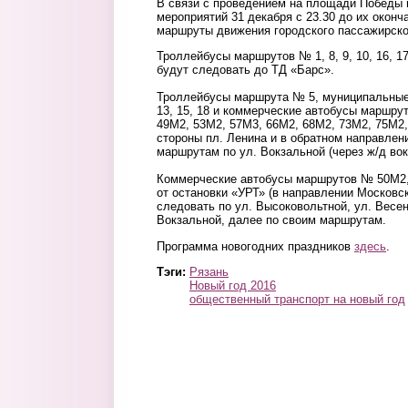
В связи с проведением на площади Победы 
мероприятий 31 декабря с 23.30 до их оконч
маршруты движения городского пассажирско
Троллейбусы маршрутов № 1, 8, 9, 10, 16, 1
будут следовать до ТД «Барс».
Троллейбусы маршрута № 5, муниципальные
13, 15, 18 и коммерческие автобусы маршру
49М2, 53М2, 57М3, 66М2, 68М2, 73М2, 75М2,
стороны пл. Ленина и в обратном направлен
маршрутам по ул. Вокзальной (через ж/д вокз
Коммерческие автобусы маршрутов № 50М2,
от остановки «УРТ» (в направлении Московск
следовать по ул. Высоковольтной, ул. Весен
Вокзальной, далее по своим маршрутам.
Программа новогодних праздников
здесь
.
Тэги:
Рязань
Новый год 2016
общественный транспорт на новый год