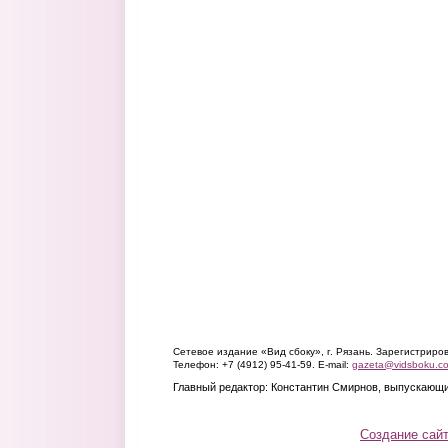
Сетевое издание «Вид сбоку», г. Рязань. Зарегистрир
Телефон: +7 (4912) 95-41-59. E-mail:
gazeta@vidsboku.c
Главный редактор: Константин Смирнов, выпускающи
Создание сай