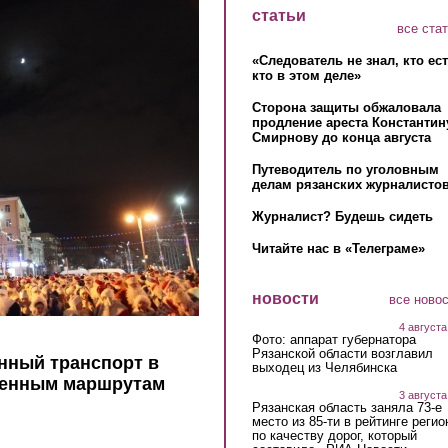
статьи
все ста
«Следователь не знал, кто ес
кто в этом деле»
Сторона защиты обжаловала
продление ареста Константин
Смирнову до конца августа
Путеводитель по уголовным
делам рязанских журналистов
Журналист? Будешь сидеть
Читайте нас в «Телеграме»
новости
все ново
4 августа
Фото: аппарат губернатора
Рязанской области возглавил
нный транспорт в
выходец из Челябинска
ененным маршрутам
3 августа
Рязанская область заняла 73-е
место из 85-ти в рейтинге регио
по качеству дорог, который