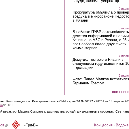
в суде, заявил губернатор
9 июля
Прокуратура объявила о провер
воздуха в микрорайоне Недост
в Рязани
8 июля
В паблике ПУВР автомобилист
делятся информацией о наличи
бензина на АЗС в Рязани, с 25 
пост собрал более двух тысяч
комментариев
7 июля
Дому-долгострою в Рязани в
следующем году исполнится 10
– дольщики
6 июля
Фото: Павел Малков встретился
Германом Грефом
все ново
ЭЛ № ФС 77 - 7826
1 от 14 апреля 20
овано Роскомнадзором. Реестровая запись СМИ: серия
(link sends e-mail)
om
. 18+
й редактор: Марина Смирнова, администратор сайта и аккаунтов в соцсетях: Светлан
Концессия «Водока
тов
(link is external)
«Три-В»