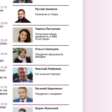
 17:37
Рустам Халиков
ня
Назначен в Тверь
 23:09
го
Лариса Пастухова
Получила новую
должность в АФК
«Система»
 21:02
Тропы
Ольга Свинцова
 23:45
Неудачно крышанула
Минфин
ра
 21:06
Николай Любимов
итет
Не получил портрет
асти
 21:31
Евгений Кириченко
а» на
авили
Неудачно станцевал
 22:34
мове
Борис Ясинский