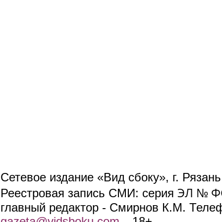
Сетевое издание «Вид сбоку», г. Рязан
ЭЛ № ФС
Реестровая запись СМИ: серия
главный редактор - Смирнов К.М. Телефо
gazeta@vidsboku.com
(link sends e-mail)
. 18+