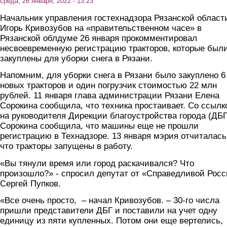
среда, 26 января, 2022 - 13:23
Начальник управления гостехнадзора Рязанской област
Игорь Кривозубов на «правительственном часе» в
Рязанской облдуме 26 января прокомментировал
несвоевременную регистрацию тракторов, которые был
закуплены для уборки снега в Рязани.
Напомним, для уборки снега в Рязани было закуплено 6
новых тракторов и один погрузчик стоимостью 22 млн
рублей. 11 января глава администрации Рязани Елена
Сорокина сообщила, что техника простаивает. Со ссылк
на руководителя Дирекции благоустройства города (ДБГ
Сорокина сообщила, что машины еще не прошли
регистрацию в Технадзоре. 13 января мэрия отчиталась
что тракторы запущены в работу.
«Вы тянули время или город раскачивался? Что
произошло?» - спросил депутат от «Справедливой Рос
Сергей Пупков.
«Все очень просто, – начал Кривозубов. – 30-го числа
пришли представители ДБГ и поставили на учет одну
единицу из пяти купленных. Потом они еще вертелись,