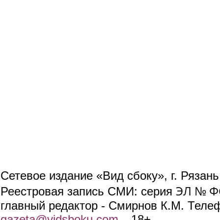
Сетевое издание «Вид сбоку», г. Рязан
ЭЛ № ФС
Реестровая запись СМИ: серия
главный редактор - Смирнов К.М. Телефо
gazeta@vidsboku.com
(link sends e-mail)
. 18+