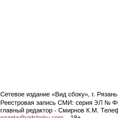
Сетевое издание «Вид сбоку», г. Рязан
ЭЛ № ФС
Реестровая запись СМИ: серия
главный редактор - Смирнов К.М. Телефо
gazeta@vidsboku.com
(link sends e-mail)
. 18+