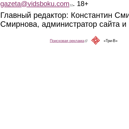
gazeta@vidsboku.com
(link sends e-mail)
. 18+
Главный редактор: Константин См
Смирнова, администратор сайта и 
Поисковая реклама
(link is external)
«Три-В»