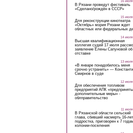
16 июля
В Рязани проведут фестиваль
«Сделано/рождён в СССР»
15 июля
Для реконструкции кинотеатра
«Октябрь» мэрия Рязани ждет
областных или федеральных де
14 июля
Высшая квалификационная
коллегия судей 17 июля рассмо
заявление Елены Сапуновой об
отставке
13 июля
«В январе понадобилось меня
срочно устранить» — Констант
Смирнов в суде
12 июля
Для обеспечения топливом
предприятий АПК «предпринят
дополнительные меры» -
облправительство
11 июля
В Рязанской области сельский
глава, сбивший насмерть 16-ле
подростка, приговорен к 7 года
колонии-поселения