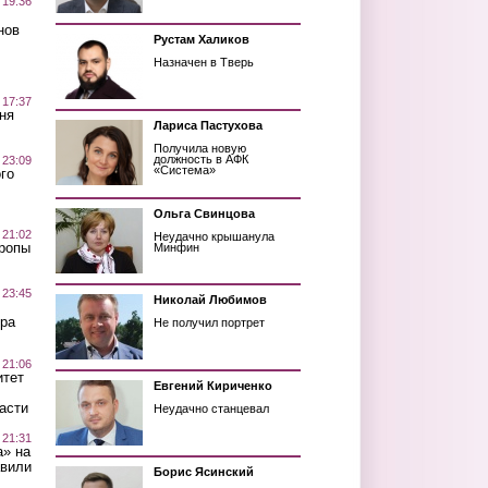
 19:36
нов
Рустам Халиков
Назначен в Тверь
 17:37
ня
Лариса Пастухова
Получила новую
должность в АФК
 23:09
«Система»
го
Ольга Свинцова
 21:02
Неудачно крышанула
Тропы
Минфин
 23:45
Николай Любимов
ра
Не получил портрет
 21:06
итет
Евгений Кириченко
асти
Неудачно станцевал
 21:31
а» на
авили
Борис Ясинский