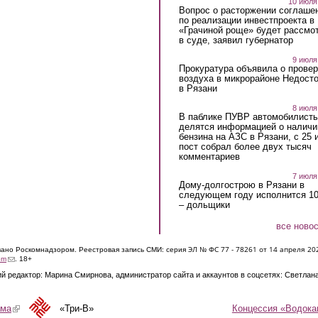
10 июля
Вопрос о расторжении соглаше
по реализации инвестпроекта в
«Грачиной роще» будет рассмо
в суде, заявил губернатор
9 июля
Прокуратура объявила о провер
воздуха в микрорайоне Недост
в Рязани
8 июля
В паблике ПУВР автомобилист
делятся информацией о наличи
бензина на АЗС в Рязани, с 25 
пост собрал более двух тысяч
комментариев
7 июля
Дому-долгострою в Рязани в
следующем году исполнится 10
– дольщики
все ново
ЭЛ № ФС 77 - 7826
1 от 14 апреля 20
овано Роскомнадзором. Реестровая запись СМИ: серия
(link sends e-mail)
om
. 18+
й редактор: Марина Смирнова, администратор сайта и аккаунтов в соцсетях: Светлан
Концессия «Водока
ама
(link is external)
«Три-В»