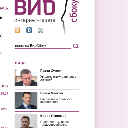
тьи
ть
у
.
лица
Павел Супрун
Увидел логику в вопросе
жителей
сти
Павел Малков
 18:17
Рассказал о «вопросе
выживания»
 18:59
Борис Ясинский
Поручился за свою
трудоспособность