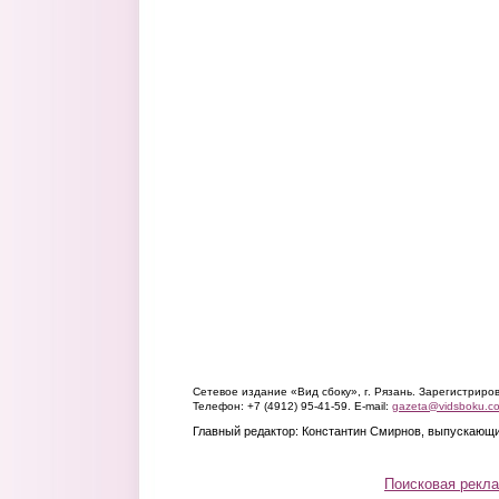
Сетевое издание «Вид сбоку», г. Рязань. Зарегистрир
Телефон: +7 (4912) 95-41-59. E-mail:
gazeta@vidsboku.c
Главный редактор: Константин Смирнов, выпускающи
Поисковая рекл