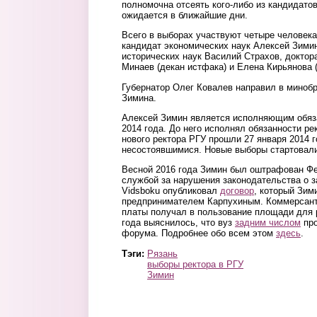
полномочна отсеять кого-либо из кандидато
ожидается в ближайшие дни.
Всего в выборах участвуют четыре человека:
кандидат экономических наук Алексей Зимин
исторических наук Василий Страхов, доктор
Минаев (декан истфака) и Елена Кирьянова 
Губернатор Олег Ковалев направил в миноб
Зимина.
Алексей Зимин является исполняющим обяза
2014 года. До него исполнял обязанности р
нового ректора РГУ прошли 27 января 2014 
несостоявшимися. Новые выборы стартовали
Весной 2016 года Зимин был оштрафован Ф
службой за нарушения законодательства о з
Vidsboku опубликовал
договор
, который Зим
предпринимателем Карпухиным. Коммерсант 
платы получал в пользование площади для 
года выяснилось, что вуз
задним числом
про
форума. Подробнее обо всем этом
здесь
.
Тэги:
Рязань
выборы ректора в РГУ
Зимин