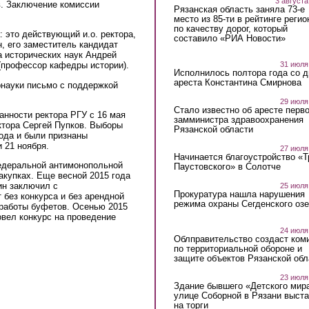
3 августа
в. Заключение комиссии
Рязанская область заняла 73-е
место из 85-ти в рейтинге регио
по качеству дорог, который
 это действующий и.о. ректора,
составило «РИА Новости»
, его заместитель кандидат
а исторических наук Андрей
31 июля
(профессор кафедры истории).
Исполнилось полтора года со д
ареста Константина Смирнова
рнауки письмо с поддержкой
29 июля
Стало известно об аресте перво
нности ректора РГУ с 16 мая
замминистра здравоохранения
ектора Сергей Пупков. Выборы
Рязанской области
года и были признаны
 21 ноября.
27 июля
Начинается благоустройство «
едеральной антимонопольной
Паустовского» в Солотче
акупках. Еще весной 2015 года
ин заключил с
25 июля
Прокуратура нашла нарушения
без конкурса и без арендной
режима охраны Сегденского озе
работы буфетов. Осенью 2015
вел конкурс на проведение
24 июля
Облправительство создаст ком
по территориальной обороне и
защите объектов Рязанской обл
23 июля
Здание бывшего «Детского мир
улице Соборной в Рязани выст
на торги