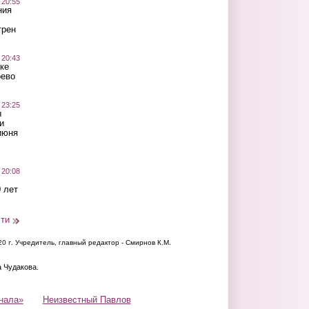
 20:55
ния
трен
 20:43
ке
оево
 23:25
ы
и
июня
 20:08
 лет
сти
20 г.
Учредитель, главный редактор - Смирнов К.М.
а Чудакова.
нала»
Неизвестный Павлов