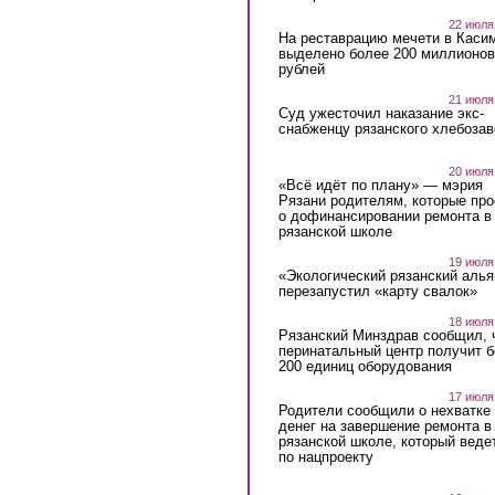
22 июля
На реставрацию мечети в Каси
выделено более 200 миллионов
рублей
21 июля
Суд ужесточил наказание экс-
снабженцу рязанского хлебоза
20 июля
«Всё идёт по плану» — мэрия
Рязани родителям, которые пр
о дофинансировании ремонта в
рязанской школе
19 июля
«Экологический рязанский алья
перезапустил «карту свалок»
18 июля
Рязанский Минздрав сообщил, 
перинатальный центр получит 
200 единиц оборудования
17 июля
Родители сообщили о нехватке
денег на завершение ремонта в
рязанской школе, который веде
по нацпроекту