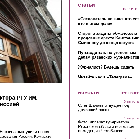
статьи
все ста
«Следователь не знал, кто ес
кто в этом деле»
Сторона защиты обжаловала
продление ареста Константин
Смирнову до конца августа
Путеводитель по уголовным
делам рязанских журналистов
Журналист? Будешь сидеть
Читайте нас в «Телеграме»
новости
все ново
ктора РГУ им.
6 августа
миссией
Олег Шалаев отпущен под
домашний арест
4 августа
Фото: аппарат губернатора
Рязанской области возглавил
выходец из Челябинска
 Есенина выступили перед
разования России. Комиссия