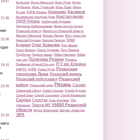
 19:47
Кочетков
Игорь Морозов
Игорь
Игорь Путин
Трубицын
Игорь Туровский
Игорь Яшин
Ирина
Касимов
Канищево
КПРФ Рязань
Кусова
Константиново
Касимовская городская Дума
 21:36
ЛДПР Рязань
Лыбедский бульвар
Людмила Кибальникова
Министерство печати
нег
Рязанской области
Минлесхоз Рязанской области
Михаил Малахов
Михаил Пронин
Мост через Оку
 22:06
Олег
Николай Булаев
Николай Пилюгин
Олег Ковалев
Булеков
Олег Шишов
трит
Ольга Чуляева
Ольга Мишина
Петр Пыленок
Подбелка
Поджоги машин
Пойма Павловки
Пойма
Политика Рязани
Поляны
трех рек
РГУ им. Есенина
Праймериз «Единой России»
 19:15
Рязанская
РМПТС
РНПК
Роман Путин
ин
городская Дума
Рязанский кремль
Рязанский
Рязанский нефтезавод
Рязань
район
Сасово
Рязанский цирк
 23:35
Северный обход
Семен Сазонов
Сергей Дудукин
ы
Сергей Ежов
Сергей Сальников
Сергей Филимонов
Скопин
Солотча
Спас-Клепики
ТРЦ
УМВД Рязанской
Трасса М5
«Премьер»
области
Шаукат Ахметов
Федор Провоторов
ЭРА
 22:16
тнего
м