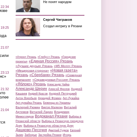
Не понят народом
 22:34
мове
Сергей Чиграков
Создал интригу в Рязани
 19:25
вода
 21:07
осили
«Атрон» Рязань
«Глобус» Рязань
«Городские
«Единая Россия» Рязань
проекты»
«Лучшие друзья» Рязань
«М5 Молл» Рязань
«Новая газета»
«Мещерская сторона»
 23:13
Рязань
«Сбербанк» Рязань
«Северная
нс»
компания»
«Справедливая Россия» Рязань
«Яблоко» Рязань
Александр Чайка
Александр Шерин
 21:32
Андрей
Алексей Фролов
что
Кашаев
Андрей Петруцкий
Андрей Красов
более
Аркадий Фомин
Антон Воробьев
Арт-Лужайка
Арт-лужайка Рязань
Беженцы из Украины
Валерий Рюмин
Виталий
Виктор Малюгин
 21:04
Артемов
Виталий Ларин
Владимир
Водоканал Рязани
Мимоглядов
Выборы в
Рязанской области
Выборы в Рязанскую городскую
тся
Думу
Выборы в Рязанскую областную Думу
Дашково-Песочня
Дмитрий Гудков
Евгений
Заборье
Игорь
Зызин
Застройка Рязани