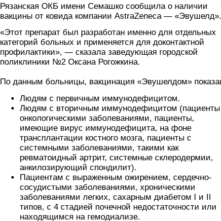
Рязанская ОКБ имени Семашко сообщила о наличии
вакцины от ковида компании AstraZeneca — «Эвушелд»
«Этот препарат был разработан именно для отдельных
категорий больных и применяется для доконтактной
профилактики», — сказала заведующая городской
поликлиники №2 Оксана Рогожкина.
По данным больницы, вакцинация «Эвушелдом» показа
Людям с первичным иммунодефицитом.
Людям с вторичным иммунодефицитом (пациенты
онкологическими заболеваниями, пациенты,
имеющие вирус иммунодефицита, на фоне
трансплантации костного мозга, пациенты с
системными заболеваниями, такими как
ревматоидный артрит, системные склеродермии,
анкилозирующий спондилит).
Пациентам с выраженным ожирением, сердечно-
сосудистыми заболеваниями, хроническими
заболеваниями легких, сахарным диабетом I и II
типов, с 4 стадией почечной недостаточности или
находящимся на гемодиализе.