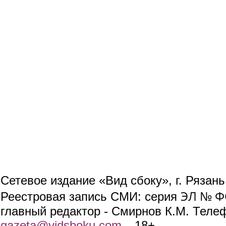
Сетевое издание «Вид сбоку», г. Рязан
ЭЛ № ФС
Реестровая запись СМИ: серия
главный редактор - Смирнов К.М. Телефо
gazeta@vidsboku.com
(link sends e-mail)
. 18+