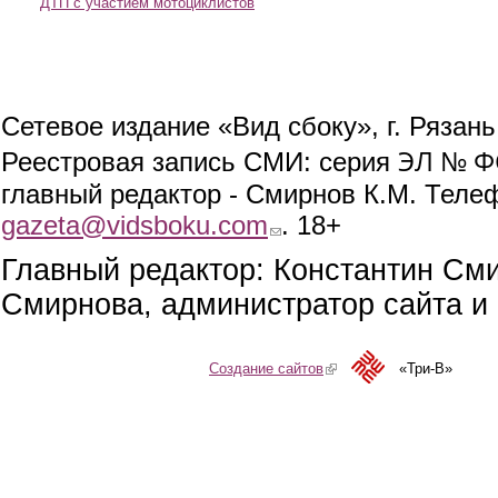
ДТП с участием мотоциклистов
Сетевое издание «Вид сбоку», г. Рязан
ЭЛ № ФС
Реестровая запись СМИ: серия
главный редактор - Смирнов К.М. Телефо
gazeta@vidsboku.com
(link sends e-mail)
. 18+
Главный редактор: Константин См
Смирнова, администратор сайта и 
Создание сайтов
(link is external)
«Три-В»