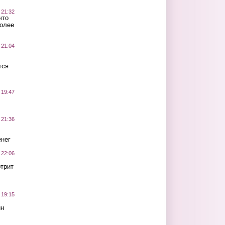
 21:32
что
более
 21:04
тся
 19:47
 21:36
нег
 22:06
трит
 19:15
ин