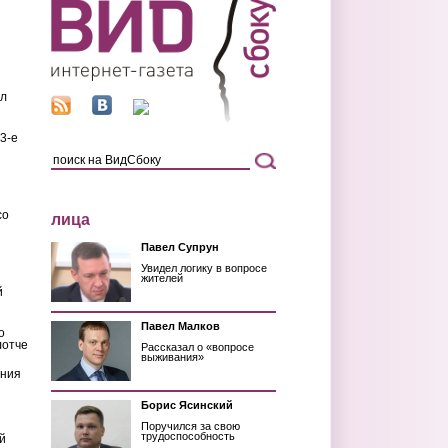
ил
3-е
со
лица
Павел Супрун
Увидел логику в вопросе
жителей
й
Павел Малков
о
лотче
Рассказал о «вопросе
выживания»
ения
Борис Ясинский
Поручился за свою
трудоспособность
й