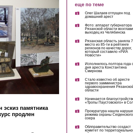
еще по теме
Олег Шалаев отпущен под
домашний арест
Фото: аппарат губернатора
Рязанской области возглав
выходец из Челябинска
Рязанская область заняла 7
место из 85-ти в рейтинге
регионов по качеству дорог,
который составило «РИА
Новости»
Исполнилось полтора года 
дня ареста Константина
Смирнова
Стало известно об аресте
первого замминистра
здравоохранения Рязанско
области
Начинается благоустройств
«Тропы Паустовского» в Со
н эскиз памятника
Прокуратура нашла наруш
курс продлен
режима охраны Сегденского
озера
Облправительство создаст
комитет по территориально