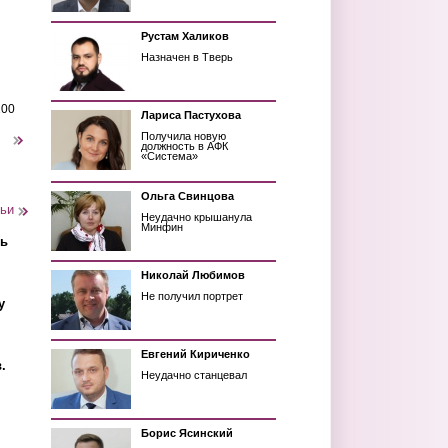
Рустам Халиков
Назначен в Тверь
200
Лариса Пастухова
Получила новую
следующая ›
должность в АФК
«Система»
Ольга Свинцова
тьи
Неудачно крышанула
Минфин
ть
Николай Любимов
Не получил портрет
у
Евгений Кириченко
.
Неудачно станцевал
Борис Ясинский