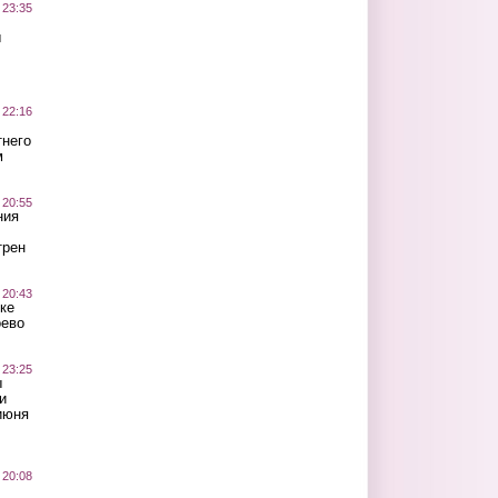
 23:35
ы
 22:16
тнего
м
 20:55
ния
трен
 20:43
ке
оево
 23:25
ы
и
июня
 20:08