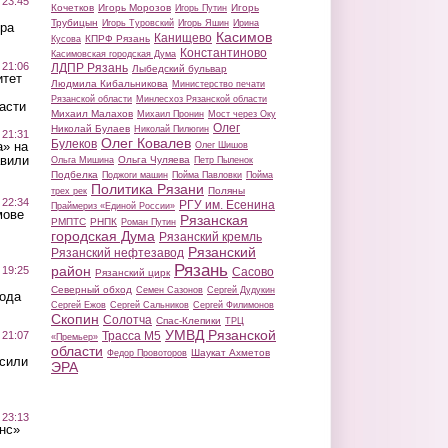
 23:45
Кочетков
Игорь Морозов
Игорь
Игорь Путин
Трубицын
Игорь Туровский
Игорь Яшин
Ирина
ра
Касимов
Канищево
КПРФ Рязань
Кусова
Константиново
Касимовская городская Дума
 21:06
ЛДПР Рязань
Лыбедский бульвар
итет
Людмила Кибальникова
Министерство печати
Рязанской области
Минлесхоз Рязанской области
асти
Михаил Малахов
Михаил Пронин
Мост через Оку
Олег
Николай Булаев
Николай Пилюгин
 21:31
Олег Ковалев
Булеков
а» на
Олег Шишов
авили
Ольга Чуляева
Ольга Мишина
Петр Пыленок
Подбелка
Поджоги машин
Пойма Павловки
Пойма
Политика Рязани
Поляны
трех рек
 22:34
РГУ им. Есенина
Праймериз «Единой России»
мове
Рязанская
РМПТС
РНПК
Роман Путин
городская Дума
Рязанский кремль
Рязанский
Рязанский нефтезавод
Рязань
район
 19:25
Сасово
Рязанский цирк
Северный обход
Семен Сазонов
Сергей Дудукин
вода
Сергей Ежов
Сергей Сальников
Сергей Филимонов
Скопин
Солотча
Спас-Клепики
ТРЦ
УМВД Рязанской
 21:07
Трасса М5
«Премьер»
области
Шаукат Ахметов
Федор Провоторов
осили
ЭРА
 23:13
нс»