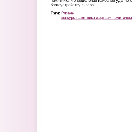
памятника и определение наиболее удачног
благоустройству сквера.
Тэги:
Рязань
конкурс памятника жертвам политичес