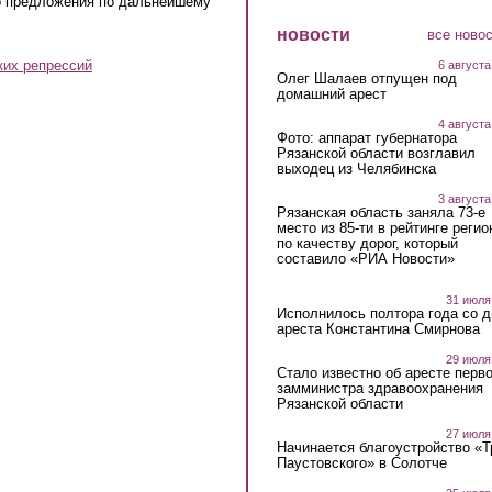
о предложения по дальнейшему
новости
все ново
ких репрессий
6 августа
Олег Шалаев отпущен под
домашний арест
4 августа
Фото: аппарат губернатора
Рязанской области возглавил
выходец из Челябинска
3 августа
Рязанская область заняла 73-е
место из 85-ти в рейтинге регио
по качеству дорог, который
составило «РИА Новости»
31 июля
Исполнилось полтора года со д
ареста Константина Смирнова
29 июля
Стало известно об аресте перво
замминистра здравоохранения
Рязанской области
27 июля
Начинается благоустройство «
Паустовского» в Солотче