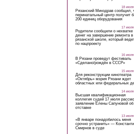
18 июля
Рязанский Минздрав сообщил, 
перинатальный центр получит 
200 единиц оборудования
17 июля
Родители сообщили о нехватке
денег на завершение ремонта в
рязанской школе, который веде
по нацпроекту
16 июля
В Рязани проведут фестиваль
«Сделано/рождён в СССР»
15 июля
Для реконструкции кинотеатра
«Октябрь» мэрия Рязани ждет
областных или федеральных де
14 июля
Высшая квалификационная
коллегия судей 17 июля рассмо
заявление Елены Сапуновой об
отставке
13 июля
«В январе понадобилось меня
срочно устранить» — Констант
Смирнов в суде