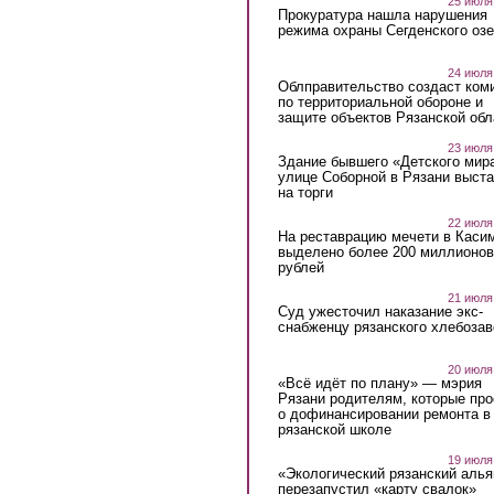
25 июля
Прокуратура нашла нарушения
режима охраны Сегденского озе
24 июля
Облправительство создаст ком
по территориальной обороне и
защите объектов Рязанской обл
23 июля
Здание бывшего «Детского мир
улице Соборной в Рязани выст
на торги
22 июля
На реставрацию мечети в Каси
выделено более 200 миллионов
рублей
21 июля
Суд ужесточил наказание экс-
снабженцу рязанского хлебоза
20 июля
«Всё идёт по плану» — мэрия
Рязани родителям, которые пр
о дофинансировании ремонта в
рязанской школе
19 июля
«Экологический рязанский алья
перезапустил «карту свалок»