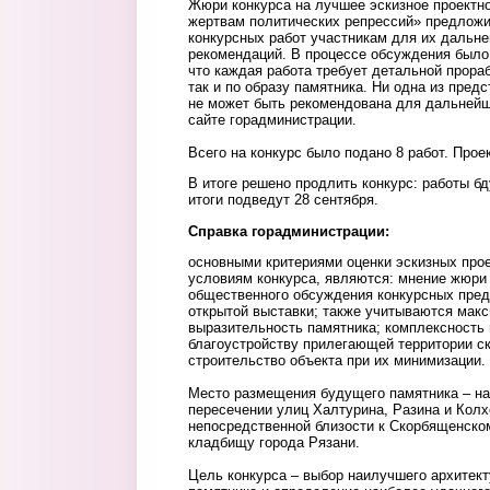
Жюри конкурса на лучшее эскизное проектн
жертвам политических репрессий» предложи
конкурсных работ участникам для их дальне
рекомендаций. В процессе обсуждения было
что каждая работа требует детальной прораб
так и по образу памятника. Ни одна из пред
не может быть рекомендована для дальнейш
сайте горадминистрации.
Всего на конкурс было подано 8 работ. Про
В итоге решено продлить конкурс: работы бд
итоги подведут 28 сентября.
Справка горадминистрации:
основными критериями оценки эскизных про
условиям конкурса, являются: мнение жюри 
общественного обсуждения конкурсных пре
открытой выставки; также учитываются макс
выразительность памятника; комплексность
благоустройству прилегающей территории ск
строительство объекта при их минимизации.
Место размещения будущего памятника – на
пересечении улиц Халтурина, Разина и Колх
непосредственной близости к Скорбященско
кладбищу города Рязани.
Цель конкурса – выбор наилучшего архитект