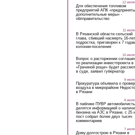
12 июля
Для обеспечения топливом
предприятий АПК «предпринят
дополнительные меры» -
облправительство
11 июля
В Рязанской области сельский
глава, сбивший насмерть 16-ле
подростка, приговорен к 7 года
колонии-поселения
10 июля
Вопрос о расторжении соглаше
по реализации инвестпроекта в
«Грачиной роще» будет рассмо
в суде, заявил губернатор
9 июля
Прокуратура объявила о провер
воздуха в микрорайоне Недост
в Рязани
8 июля
В паблике ПУВР автомобилист
делятся информацией о наличи
бензина на АЗС в Рязани, с 25 
пост собрал более двух тысяч
комментариев
7 июля
Дому-долгострою в Рязани в