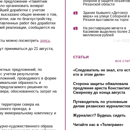
обороне и защите объектов
ое предложение «Памятник
Рязанской области
ло организовать возврат
йшей доработки с учетом
Здание бывшего «Детского
 высказано общее мнение о том,
мира» на улице Соборной в
отки, как по благоустройству,
Рязани выставили на торги
ставленных работ без доработки
ей реализации, сообщается на
На реставрацию мечети в
Касимове выделено более 
миллионов рублей
екты можно посмотреть
здесь
.
1 из 4121
ут приниматься до 21 августа,
статьи
все ста
ектных предложений, по
«Следователь не знал, кто ес
с учетом результатов
кто в этом деле»
дложений, проводимого в форме
имальная образность и
Сторона защиты обжаловала
 предлагаемого решения по
продление ареста Константин
вера; обоснованность затрат на
Смирнову до конца августа
Путеводитель по уголовным
 территории сквера на
делам рязанских журналистов
озного проезда, в
му мемориальному комплексу и
Журналист? Будешь сидеть
Читайте нас в «Телеграме»
урно-художественного образа