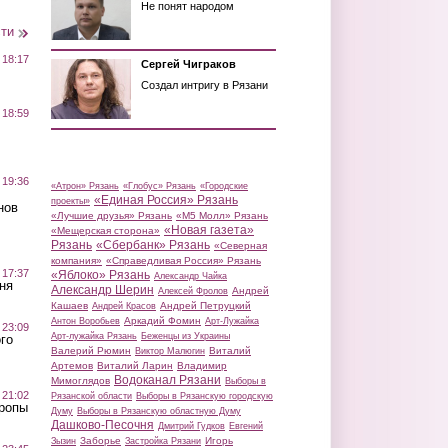
Не понят народом
сти
 18:17
Сергей Чиграков
Создал интригу в Рязани
 18:59
 19:36
«Атрон» Рязань
«Глобус» Рязань
«Городские
«Единая Россия» Рязань
проекты»
нов
«Лучшие друзья» Рязань
«М5 Молл» Рязань
«Новая газета»
«Мещерская сторона»
Рязань
«Сбербанк» Рязань
«Северная
компания»
«Справедливая Россия» Рязань
 17:37
«Яблоко» Рязань
Александр Чайка
ня
Александр Шерин
Андрей
Алексей Фролов
Кашаев
Андрей Петруцкий
Андрей Красов
Аркадий Фомин
Антон Воробьев
Арт-Лужайка
 23:09
Арт-лужайка Рязань
Беженцы из Украины
го
Валерий Рюмин
Виталий
Виктор Малюгин
Артемов
Виталий Ларин
Владимир
Водоканал Рязани
Мимоглядов
Выборы в
 21:02
Рязанской области
Выборы в Рязанскую городскую
Тропы
Думу
Выборы в Рязанскую областную Думу
Дашково-Песочня
Дмитрий Гудков
Евгений
Заборье
Игорь
Зызин
Застройка Рязани